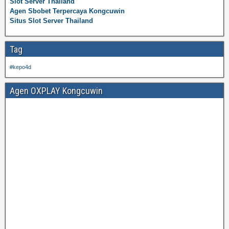
Slot Server Thailand
Agen Sbobet Terpercaya Kongcuwin
Situs Slot Server Thailand
Tag
#kepo4d
Agen OXPLAY Kongcuwin