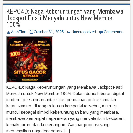
KEPO4D: Naga Keberuntungan yang Membawa
Jackpot Pasti Menyala untuk New Member
100%
AishTion
Oktober 31, 2025
Uncategorized
Comments
KEPO4D: Naga Keberuntungan yang Membawa Jackpot Pasti
Menyala untuk New Member 100% Dalam dunia hiburan digital
modern, persaingan antar situs permainan online semakin
ketat. Namun, di tengah lautan kompetisi tersebut, KEPO4D
muncul sebagai simbol keberuntungan baru yang membara,
membawa semangat naga merah yang menyala ikon kekuatan,
kemakmuran, dan kemenangan. Gambar promosi yang
menampilkan naga legendaris […]