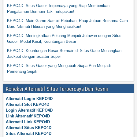
KEPO4D: Situs Gacor Terpercaya yang Siap Memberikan
Pengalaman Bermain Tak Terlupakan!
KEPO4D: Main Game Sambil Rebahan, Raup Jutaan Bersama Cara
Baru Nikmati Hiburan yang Menghasilkan!
KEPO4D: Meningkatkan Peluang Menjadi Jutawan dengan Situs
Gacor Modal Kecil, Keuntungan Besar
KEPO4D: Keuntungan Besar Bermain di Situs Gaco Menangkan
Jackpot dengan Scatter Super
KEPO4D: Situs Gacor yang Mengubah Siapa Pun Menjadi
Pemenang Sejati
Koneksi Alternatif Situs Terpercaya Dan Resmi
Alternatif Login KEPO4D
Alternatif Slot KEPO4D
Login Alternatif KEPO4D
Link Alternatif KEPO4D
Alternatif Link KEPO4D
Alternatif Situs KEPO4D
Situs Alternatif KEPO4D