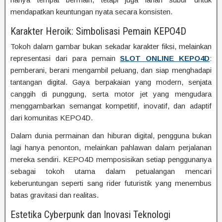
mendapatkan keuntungan nyata secara konsisten.
Karakter Heroik: Simbolisasi Pemain KEPO4D
Tokoh dalam gambar bukan sekadar karakter fiksi, melainkan
representasi dari para pemain
SLOT ONLINE KEPO4D
:
pemberani, berani mengambil peluang, dan siap menghadapi
tantangan digital. Gaya berpakaian yang modern, senjata
canggih di punggung, serta motor jet yang mengudara
menggambarkan semangat kompetitif, inovatif, dan adaptif
dari komunitas KEPO4D.
Dalam dunia permainan dan hiburan digital, pengguna bukan
lagi hanya penonton, melainkan pahlawan dalam perjalanan
mereka sendiri. KEPO4D memposisikan setiap penggunanya
sebagai tokoh utama dalam petualangan mencari
keberuntungan seperti sang rider futuristik yang menembus
batas gravitasi dan realitas.
Estetika Cyberpunk dan Inovasi Teknologi