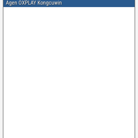
Agen OXPLAY Kongcuwin