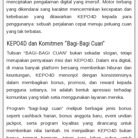
menciptakan pengalaman digital yang imersif. Motor terbang
yang dikendarai sang karakter mencerminkan kecepatan dan
kebebasan yang ditawarkan KEPO4D kepada para
penggunanya: sebuah perjalanan cepat menuju peluang cuan
yang tak terbatas.
KEPO4D dan Komitmen “Bagi-Bagi Cuan”
Tulisan “BAGI-BAGI CUAN” bukan sekadar slogan, tetapi
merupakan pernyataan misi dari KEPO4D. Dalam era digital,
di mana banyak platform bersaing memberikan hiburan dan
keuntungan, KEPO4D menonjol dengan konsistensinya
dalam membagikan bonus, promosi, dan reward kepada
pengguna setianya. Ini adalah bentuk apresiasi terhadap
komunitas yang telah setia menggunakan layanan mereka.
Program “bagi-bagi cuan” meliputi berbagai jenis bonus
seperti cashback harian, bonus anggota baru, event undian
jackpot, serta program loyalitas yang dirancang untuk
memberikan nilai tambah. Ini menjadikan KEPO4D bukan
hanya tempat bermain, tetapi juga lahan subur untuk