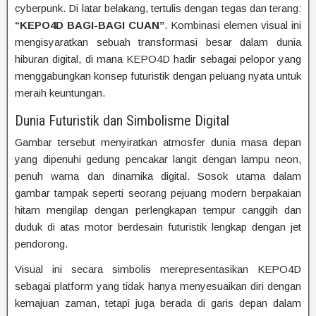
cyberpunk. Di latar belakang, tertulis dengan tegas dan terang:
“KEPO4D BAGI-BAGI CUAN”
. Kombinasi elemen visual ini
mengisyaratkan sebuah transformasi besar dalam dunia
hiburan digital, di mana KEPO4D hadir sebagai pelopor yang
menggabungkan konsep futuristik dengan peluang nyata untuk
meraih keuntungan.
Dunia Futuristik dan Simbolisme Digital
Gambar tersebut menyiratkan atmosfer dunia masa depan
yang dipenuhi gedung pencakar langit dengan lampu neon,
penuh warna dan dinamika digital. Sosok utama dalam
gambar tampak seperti seorang pejuang modern berpakaian
hitam mengilap dengan perlengkapan tempur canggih dan
duduk di atas motor berdesain futuristik lengkap dengan jet
pendorong.
Visual ini secara simbolis merepresentasikan KEPO4D
sebagai platform yang tidak hanya menyesuaikan diri dengan
kemajuan zaman, tetapi juga berada di garis depan dalam