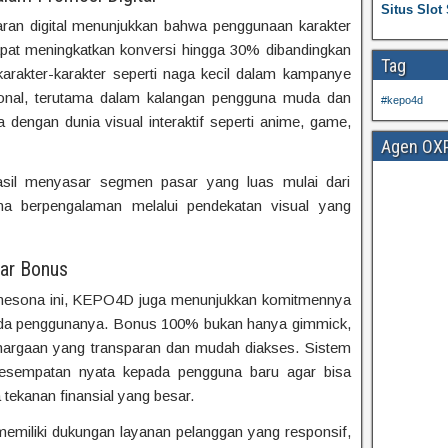
Situs Slot
aran digital menunjukkan bahwa penggunaan karakter
dapat meningkatkan konversi hingga 30% dibandingkan
Tag
 karakter-karakter seperti naga kecil dalam kampanye
al, terutama dalam kalangan pengguna muda dan
#kepo4d
a dengan dunia visual interaktif seperti anime, game,
Agen OX
il menyasar segmen pasar yang luas mulai dari
a berpengalaman melalui pendekatan visual yang
ar Bonus
emesona ini, KEPO4D juga menunjukkan komitmennya
ada penggunanya. Bonus 100% bukan hanya gimmick,
ghargaan yang transparan dan mudah diakses. Sistem
kesempatan nyata kepada pengguna baru agar bisa
 tekanan finansial yang besar.
memiliki dukungan layanan pelanggan yang responsif,