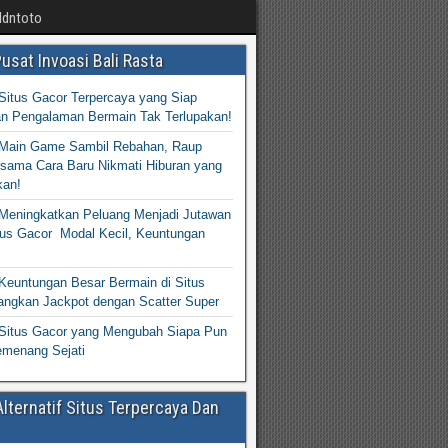
Idntoto
sat Invoasi Bali Rasta
itus Gacor Terpercaya yang Siap
n Pengalaman Bermain Tak Terlupakan!
ain Game Sambil Rebahan, Raup
sama Cara Baru Nikmati Hiburan yang
kan!
eningkatkan Peluang Menjadi Jutawan
tus Gacor Modal Kecil, Keuntungan
euntungan Besar Bermain di Situs
ngkan Jackpot dengan Scatter Super
itus Gacor yang Mengubah Siapa Pun
emenang Sejati
lternatif Situs Terpercaya Dan