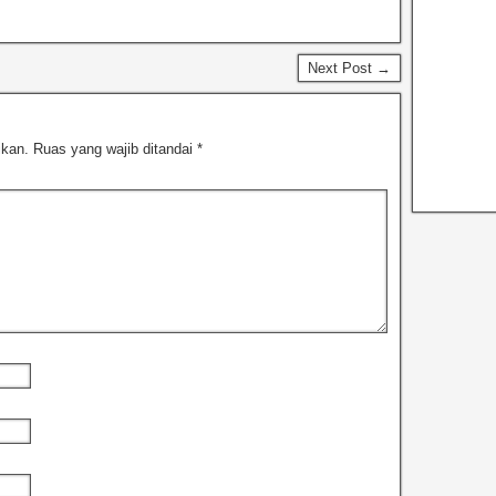
Next Post →
ikan.
Ruas yang wajib ditandai
*