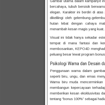
Gambar utama dalam kampanye ini
bercahaya, tubuh bersisik berwarn
elegan. Karakter ini berdiri di atas
dikelilingi oleh gelembung-gelem
hutan lebat dengan cahaya mat
menambah kesan magis yang kuat.
Visual ini tidak hanya sekadar e
tempat di mana fantasi dan keny
membosankan, KEPO4D menghadirkan
peluang besar lewat program bonus
Psikologi Warna dan Desain 
Penggunaan warna dalam gambar 
seperti biru, ungu, dan emas men
Warna biru muda mencerminkan k
membangun kepercayaan terhadap 
memberikan kesan eksklusivitas dan
tentang “bonus 100%” sebagai hadi