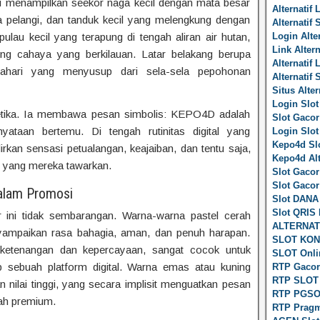
 menampilkan seekor naga kecil dengan mata besar
Alternatif
a pelangi, dan tanduk kecil yang melengkung dengan
Alternatif
 pulau kecil yang terapung di tengah aliran air hutan,
Login Alte
Link Alter
bung cahaya yang berkilauan. Latar belakang berupa
Alternatif
ahari yang menyusup dari sela-sela pepohonan
Alternatif
Situs Alte
Login Slo
stetika. Ia membawa pesan simbolis: KEPO4D adalah
Slot Gaco
ataan bertemu. Di tengah rutinitas digital yang
Login Slo
Kepo4d Sl
 sensasi petualangan, keajaiban, dan tentu saja,
Kepo4d Alt
 yang mereka tawarkan.
Slot Gaco
Slot Gac
dalam Promosi
Slot DAN
Slot QRI
ini tidak sembarangan. Warna-warna pastel cerah
ALTERNAT
yampaikan rasa bahagia, aman, dan penuh harapan.
SLOT KO
etenangan dan kepercayaan, sangat cocok untuk
SLOT Onl
sebuah platform digital. Warna emas atau kuning
RTP Gaco
RTP SLOT
 nilai tinggi, yang secara implisit menguatkan pesan
RTP PGS
ah premium.
RTP Prag