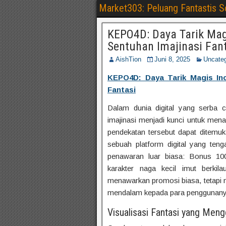
Market303: Peluang Fantastis Sc
KEPO4D: Daya Tarik Mag
Sentuhan Imajinasi Fan
AishTion
Juni 8, 2025
Uncateg
KEPO4D: Daya Tarik Magis In
Fantasi
Dalam dunia digital yang serba c
imajinasi menjadi kunci untuk mena
pendekatan tersebut dapat ditem
sebuah platform digital yang teng
penawaran luar biasa: Bonus 1
karakter naga kecil imut berki
menawarkan promosi biasa, tetapi
mendalam kepada para penggunany
Visualisasi Fantasi yang Meng