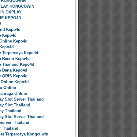
t KONGCUWIN
PLAY KONGCUWIN
IN OXPLAY
IF KEPO4D
8
and Kepo4d
e Kepo4d
 Online Kepo4d
 Kepo4d
e Terpercaya Kepo4d
ne Resmi Kepo4d
e Thailand Kepo4d
ne Dana Kepo4d
ne QRIS Kepo4d
t Online Kepo4d
o Online
ahraga Online
y Slot Server Thailand
y Slot Thailand
ay Thailand
y Slot Server Thailand
Server Thailand
r Thailand
et Terpercaya Kongcuwin