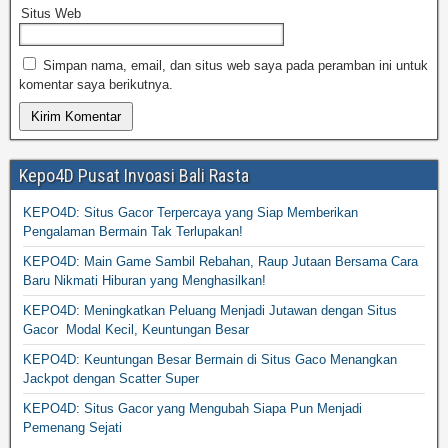
Situs Web
Simpan nama, email, dan situs web saya pada peramban ini untuk
komentar saya berikutnya.
Kepo4D Pusat Invoasi Bali Rasta
KEPO4D: Situs Gacor Terpercaya yang Siap Memberikan
Pengalaman Bermain Tak Terlupakan!
KEPO4D: Main Game Sambil Rebahan, Raup Jutaan Bersama Cara
Baru Nikmati Hiburan yang Menghasilkan!
KEPO4D: Meningkatkan Peluang Menjadi Jutawan dengan Situs
Gacor Modal Kecil, Keuntungan Besar
KEPO4D: Keuntungan Besar Bermain di Situs Gaco Menangkan
Jackpot dengan Scatter Super
KEPO4D: Situs Gacor yang Mengubah Siapa Pun Menjadi
Pemenang Sejati