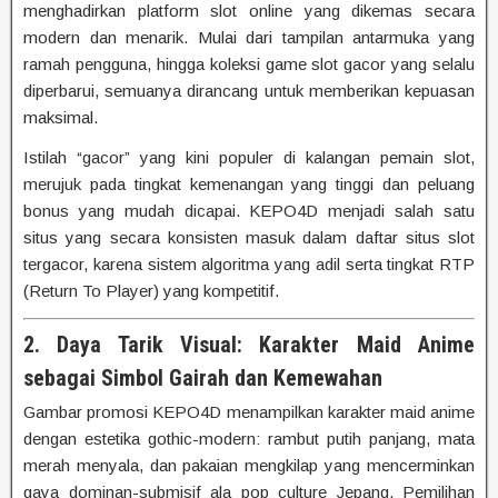
menghadirkan platform slot online yang dikemas secara
modern dan menarik. Mulai dari tampilan antarmuka yang
ramah pengguna, hingga koleksi game slot gacor yang selalu
diperbarui, semuanya dirancang untuk memberikan kepuasan
maksimal.
Istilah “gacor” yang kini populer di kalangan pemain slot,
merujuk pada tingkat kemenangan yang tinggi dan peluang
bonus yang mudah dicapai. KEPO4D menjadi salah satu
situs yang secara konsisten masuk dalam daftar situs slot
tergacor, karena sistem algoritma yang adil serta tingkat RTP
(Return To Player) yang kompetitif.
2. Daya Tarik Visual: Karakter Maid Anime
sebagai Simbol Gairah dan Kemewahan
Gambar promosi KEPO4D menampilkan karakter maid anime
dengan estetika gothic-modern: rambut putih panjang, mata
merah menyala, dan pakaian mengkilap yang mencerminkan
gaya dominan-submisif ala pop culture Jepang. Pemilihan