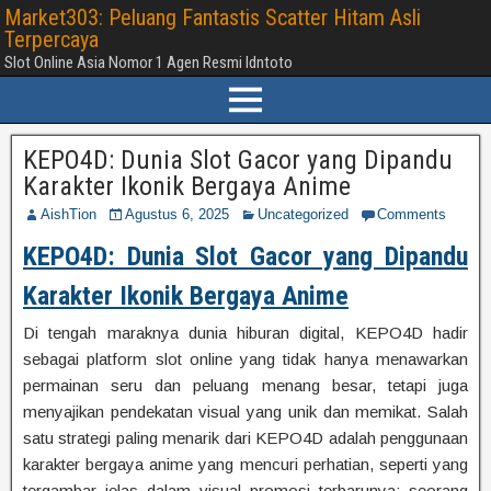
Market303: Peluang Fantastis Scatter Hitam Asli
Terpercaya
Slot Online Asia Nomor 1 Agen Resmi Idntoto
KEPO4D: Dunia Slot Gacor yang Dipandu
Karakter Ikonik Bergaya Anime
AishTion
Agustus 6, 2025
Uncategorized
Comments
KEPO4D: Dunia Slot Gacor yang Dipandu
Karakter Ikonik Bergaya Anime
Di tengah maraknya dunia hiburan digital, KEPO4D hadir
sebagai platform slot online yang tidak hanya menawarkan
permainan seru dan peluang menang besar, tetapi juga
menyajikan pendekatan visual yang unik dan memikat. Salah
satu strategi paling menarik dari KEPO4D adalah penggunaan
karakter bergaya anime yang mencuri perhatian, seperti yang
tergambar jelas dalam visual promosi terbarunya: seorang