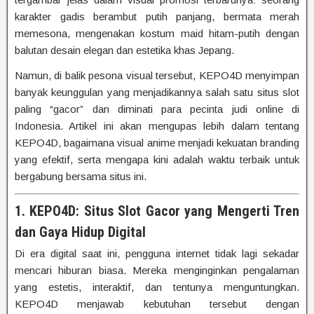
karakter gadis berambut putih panjang, bermata merah
memesona, mengenakan kostum maid hitam-putih dengan
balutan desain elegan dan estetika khas Jepang.
Namun, di balik pesona visual tersebut, KEPO4D menyimpan
banyak keunggulan yang menjadikannya salah satu situs slot
paling “gacor” dan diminati para pecinta judi online di
Indonesia. Artikel ini akan mengupas lebih dalam tentang
KEPO4D, bagaimana visual anime menjadi kekuatan branding
yang efektif, serta mengapa kini adalah waktu terbaik untuk
bergabung bersama situs ini.
1. KEPO4D: Situs Slot Gacor yang Mengerti Tren
dan Gaya Hidup Digital
Di era digital saat ini, pengguna internet tidak lagi sekadar
mencari hiburan biasa. Mereka menginginkan pengalaman
yang estetis, interaktif, dan tentunya menguntungkan.
KEPO4D menjawab kebutuhan tersebut dengan