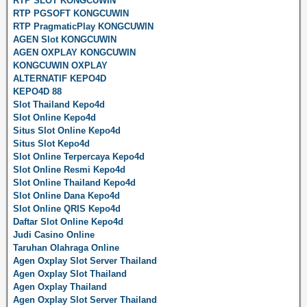
RTP SLOT KONGCUWIN
RTP PGSOFT KONGCUWIN
RTP PragmaticPlay KONGCUWIN
AGEN Slot KONGCUWIN
AGEN OXPLAY KONGCUWIN
KONGCUWIN OXPLAY
ALTERNATIF KEPO4D
KEPO4D 88
Slot Thailand Kepo4d
Slot Online Kepo4d
Situs Slot Online Kepo4d
Situs Slot Kepo4d
Slot Online Terpercaya Kepo4d
Slot Online Resmi Kepo4d
Slot Online Thailand Kepo4d
Slot Online Dana Kepo4d
Slot Online QRIS Kepo4d
Daftar Slot Online Kepo4d
Judi Casino Online
Taruhan Olahraga Online
Agen Oxplay Slot Server Thailand
Agen Oxplay Slot Thailand
Agen Oxplay Thailand
Agen Oxplay Slot Server Thailand