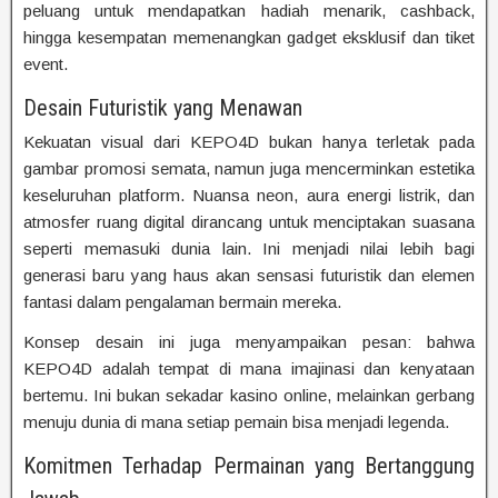
peluang untuk mendapatkan hadiah menarik, cashback,
hingga kesempatan memenangkan gadget eksklusif dan tiket
event.
Desain Futuristik yang Menawan
Kekuatan visual dari KEPO4D bukan hanya terletak pada
gambar promosi semata, namun juga mencerminkan estetika
keseluruhan platform. Nuansa neon, aura energi listrik, dan
atmosfer ruang digital dirancang untuk menciptakan suasana
seperti memasuki dunia lain. Ini menjadi nilai lebih bagi
generasi baru yang haus akan sensasi futuristik dan elemen
fantasi dalam pengalaman bermain mereka.
Konsep desain ini juga menyampaikan pesan: bahwa
KEPO4D adalah tempat di mana imajinasi dan kenyataan
bertemu. Ini bukan sekadar kasino online, melainkan gerbang
menuju dunia di mana setiap pemain bisa menjadi legenda.
Komitmen Terhadap Permainan yang Bertanggung