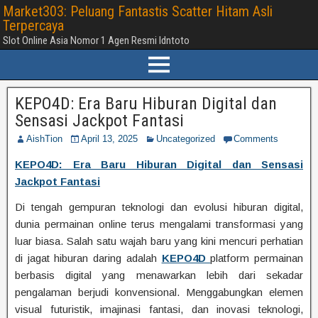
Market303: Peluang Fantastis Scatter Hitam Asli
Terpercaya
Slot Online Asia Nomor 1 Agen Resmi Idntoto
KEPO4D: Era Baru Hiburan Digital dan
Sensasi Jackpot Fantasi
AishTion
April 13, 2025
Uncategorized
Comments
KEPO4D: Era Baru Hiburan Digital dan Sensasi
Jackpot Fantasi
Di tengah gempuran teknologi dan evolusi hiburan digital,
dunia permainan online terus mengalami transformasi yang
luar biasa. Salah satu wajah baru yang kini mencuri perhatian
di jagat hiburan daring adalah
KEPO4D
platform permainan
berbasis digital yang menawarkan lebih dari sekadar
pengalaman berjudi konvensional. Menggabungkan elemen
visual futuristik, imajinasi fantasi, dan inovasi teknologi,