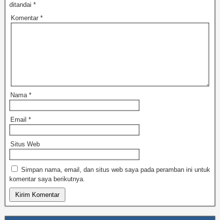
ditandai
*
Komentar
*
Nama
*
Email
*
Situs Web
Simpan nama, email, dan situs web saya pada peramban ini untuk
komentar saya berikutnya.