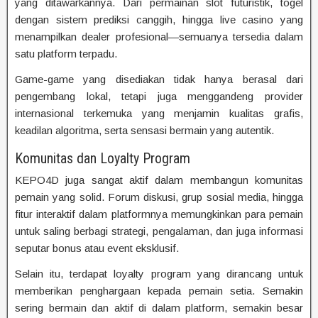
yang ditawarkannya. Dari permainan slot futuristik, togel
dengan sistem prediksi canggih, hingga live casino yang
menampilkan dealer profesional—semuanya tersedia dalam
satu platform terpadu.
Game-game yang disediakan tidak hanya berasal dari
pengembang lokal, tetapi juga menggandeng provider
internasional terkemuka yang menjamin kualitas grafis,
keadilan algoritma, serta sensasi bermain yang autentik.
Komunitas dan Loyalty Program
KEPO4D juga sangat aktif dalam membangun komunitas
pemain yang solid. Forum diskusi, grup sosial media, hingga
fitur interaktif dalam platformnya memungkinkan para pemain
untuk saling berbagi strategi, pengalaman, dan juga informasi
seputar bonus atau event eksklusif.
Selain itu, terdapat loyalty program yang dirancang untuk
memberikan penghargaan kepada pemain setia. Semakin
sering bermain dan aktif di dalam platform, semakin besar