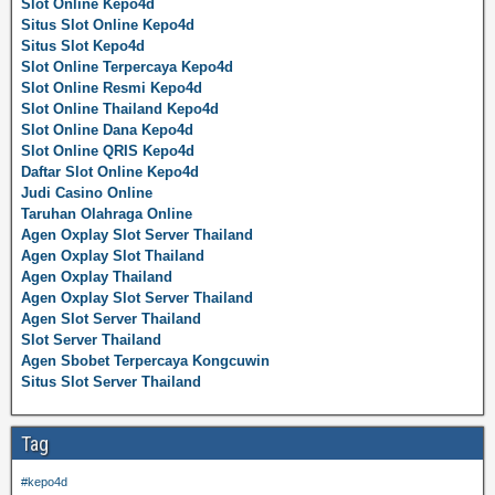
Slot Online Kepo4d
Situs Slot Online Kepo4d
Situs Slot Kepo4d
Slot Online Terpercaya Kepo4d
Slot Online Resmi Kepo4d
Slot Online Thailand Kepo4d
Slot Online Dana Kepo4d
Slot Online QRIS Kepo4d
Daftar Slot Online Kepo4d
Judi Casino Online
Taruhan Olahraga Online
Agen Oxplay Slot Server Thailand
Agen Oxplay Slot Thailand
Agen Oxplay Thailand
Agen Oxplay Slot Server Thailand
Agen Slot Server Thailand
Slot Server Thailand
Agen Sbobet Terpercaya Kongcuwin
Situs Slot Server Thailand
Tag
#kepo4d