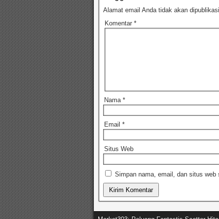
Alamat email Anda tidak akan dipublikas
Komentar
*
Nama
*
Email
*
Situs Web
Simpan nama, email, dan situs web 