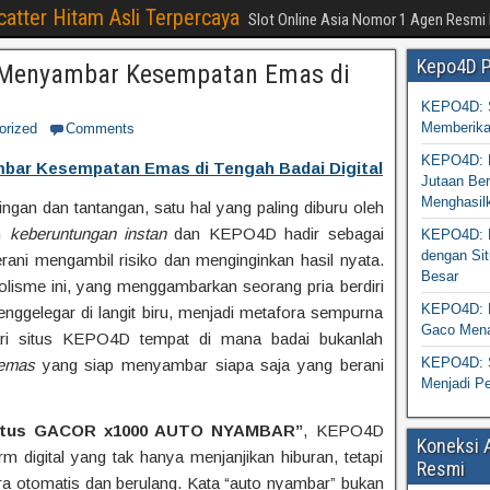
atter Hitam Asli Terpercaya
Slot Online Asia Nomor 1 Agen Resmi 
Kepo4D Pu
Menyambar Kesempatan Emas di
KEPO4D: S
Memberika
orized
Comments
KEPO4D: M
ar Kesempatan Emas di Tengah Badai Digital
Jutaan Ber
Menghasil
ingan dan tantangan, satu hal yang paling diburu oleh
ah
keberuntungan instan
dan KEPO4D hadir sebagai
KEPO4D: M
dengan Si
rani mengambil risiko dan menginginkan hasil nyata.
Besar
lisme ini, yang menggambarkan seorang pria berdiri
KEPO4D: K
nggelegar di langit biru, menjadi metafora sempurna
Gaco Mena
ri situs KEPO4D tempat di mana badai bukanlah
KEPO4D: S
emas
yang siap menyambar siapa saja yang berani
Menjadi P
itus GACOR x1000 AUTO NYAMBAR”
, KEPO4D
Koneksi A
m digital yang tak hanya menjanjikan hiburan, tetapi
Resmi
ra otomatis dan berulang. Kata “auto nyambar” bukan