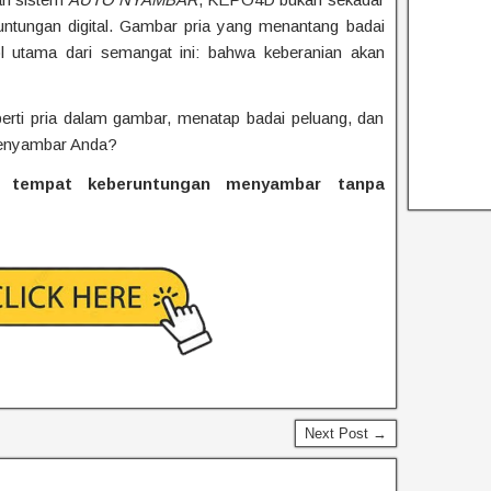
untungan digital. Gambar pria yang menantang badai
l utama dari semangat ini: bahwa keberanian akan
perti pria dalam gambar, menatap badai peluang, dan
menyambar Anda?
 tempat keberuntungan menyambar tanpa
Next Post →