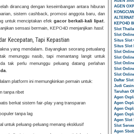
AGEN Slo
elah dirancang dengan keseimbangan antara hiburan
AGEN OX
KONGCUW
rian, sistem cashback, promosi anggota baru, dan
ALTERNAT
ang untuk menciptakan efek
gacor berkali-kali lipat
.
KEPO4D 8
janjikan sensasi bermain, KEPO4D menjanjikan
hasil
.
Slot Thail
Slot Onlin
r Kecepatan, Tapi Kepastian
Situs Slot
Situs Slot
makna yang mendalam. Bayangkan seorang petualang
Slot Onlin
 tak menunggu nasib, tapi menantang langit untuk
Slot Onli
a tak perlu menunggu peluang datang perlahan
Slot Onlin
Slot Onli
nda
.
Slot Onli
Daftar Slo
dalam platform ini memungkinkan pemain untuk:
Judi Casin
Taruhan Ol
 tanpa ribet
Agen Oxpla
is berkat sistem fair-play yang transparan
Agen Oxpla
Agen Oxpl
opuler tanpa lag
Agen Oxpla
Agen Slot 
al untuk peluang-peluang menang eksklusif
Slot Serve
Agen Sbob