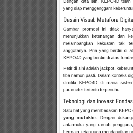
Dengan kata lain, KEPO4D telah 
yang siap menggenggam keberuntu
Desain Visual: Metafora Digita
Gambar promosi ini tidak hanya
menunjukkan ketenangan dan kep
melambangkan kekuatan tak t
anggotanya. Pria yang berdiri di
KEPO4D yang berdiri di atas fondasi
Petir di sini adalah jackpot, kebe
tiba namun pasti. Dalam konteks di
dimiliki KEPO4D di mana sist
parameter tertentu terpenuhi.
Teknologi dan Inovasi: Fonda
Satu hal yang membedakan KEPO4D 
yang mutakhir
. Dengan dukungan
antarmuka yang ramah pengguna
bermain, tetapi juga mendapatkan