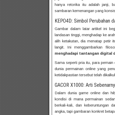
hanya retorika itu adalah janji
sambaran kemenangan yang konsist
KEPO4D: Simbol Perubahan d
Gambar dalam latar artikel ini be
landasan tinggi, menghadap ke arah
alih ketakutan, dia menatap petir 
langit. Ini menggambarkan filo
menghadapi tantangan digital 
Sama seperti pria itu, para pemai
dunia permainan online yang pen
ketidakpastian tersebut telah dikalk
GACOR X1000: Arti Sebenarn
Dalam dunia game online dan hibura
kondisi di mana permainan seda
berkali-kali, dan keberuntungan 
angka, tapi gambaran konkret beta