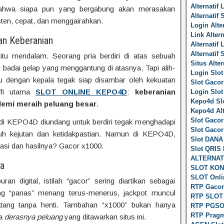
Alternatif
, bahwa siapa pun yang bergabung akan merasakan
Alternatif
en, cepat, dan menggairahkan.
Login Alte
Link Alter
an Keberanian
Alternatif
Alternatif
gitu mendalam. Seorang pria berdiri di atas sebuah
Situs Alte
 badai gelap yang menggantung di atasnya. Tapi alih-
Login Slo
itu dengan kepala tegak siap disambar oleh kekuatan
Slot Gaco
sofi utama
SLOT ONLINE KEPO4D
:
keberanian
Login Slo
Kepo4d Sl
demi meraih peluang besar
.
Kepo4d Alt
Slot Gaco
n di KEPO4D diundang untuk berdiri tegak menghadapi
Slot Gac
uh kejutan dan ketidakpastian. Namun di KEPO4D,
Slot DAN
ulasi dan hasilnya? Gacor x1000.
Slot QRI
ALTERNAT
ya
SLOT KO
SLOT Onl
n digital, istilah “gacor” sering diartikan sebagai
RTP Gaco
ng “panas” menang terus-menerus, jackpot muncul
RTP SLOT
datang tanpa henti. Tambahan “x1000” bukan hanya
RTP PGS
RTP Prag
pa
derasnya peluang
yang ditawarkan situs ini.