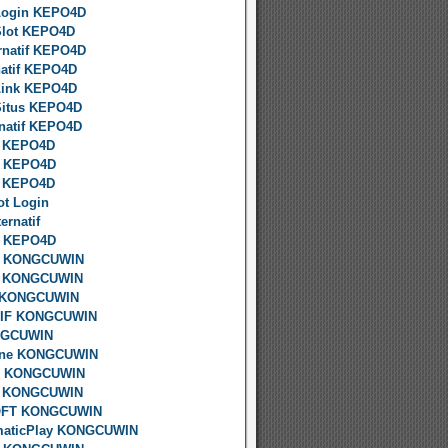
 Login KEPO4D
 Slot KEPO4D
rnatif KEPO4D
natif KEPO4D
 Link KEPO4D
 Situs KEPO4D
rnatif KEPO4D
t KEPO4D
r KEPO4D
t KEPO4D
ot Login
ernatif
r KEPO4D
or KONGCUWIN
A KONGCUWIN
S KONGCUWIN
IF KONGCUWIN
NGCUWIN
ine KONGCUWIN
r KONGCUWIN
 KONGCUWIN
OFT KONGCUWIN
maticPlay KONGCUWIN