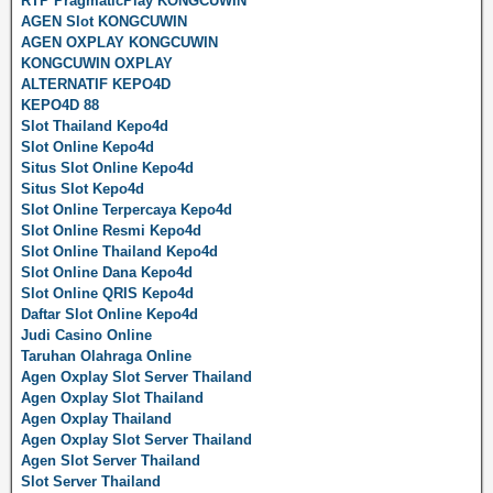
RTP PragmaticPlay KONGCUWIN
AGEN Slot KONGCUWIN
AGEN OXPLAY KONGCUWIN
KONGCUWIN OXPLAY
ALTERNATIF KEPO4D
KEPO4D 88
Slot Thailand Kepo4d
Slot Online Kepo4d
Situs Slot Online Kepo4d
Situs Slot Kepo4d
Slot Online Terpercaya Kepo4d
Slot Online Resmi Kepo4d
Slot Online Thailand Kepo4d
Slot Online Dana Kepo4d
Slot Online QRIS Kepo4d
Daftar Slot Online Kepo4d
Judi Casino Online
Taruhan Olahraga Online
Agen Oxplay Slot Server Thailand
Agen Oxplay Slot Thailand
Agen Oxplay Thailand
Agen Oxplay Slot Server Thailand
Agen Slot Server Thailand
Slot Server Thailand