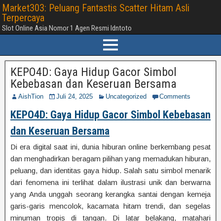
Market303: Peluang Fantastis Scatter Hitam Asli
Terpercaya
Slot Online Asia Nomor 1 Agen Resmi Idntoto
KEPO4D: Gaya Hidup Gacor Simbol
Kebebasan dan Keseruan Bersama
AishTion
Juli 24, 2025
Uncategorized
Comments
KEPO4D: Gaya Hidup Gacor Simbol Kebebasan
dan Keseruan Bersama
Di era digital saat ini, dunia hiburan online berkembang pesat
dan menghadirkan beragam pilihan yang memadukan hiburan,
peluang, dan identitas gaya hidup. Salah satu simbol menarik
dari fenomena ini terlihat dalam ilustrasi unik dan berwarna
yang Anda unggah seorang kerangka santai dengan kemeja
garis-garis mencolok, kacamata hitam trendi, dan segelas
minuman tropis di tangan. Di latar belakang, matahari