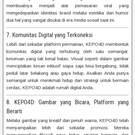
membuatnya menjadi alat pemasaran viral yang
mengedepankan identitas brand melalui estetika dan humor
dua hal yang sangat disukai di era media sosial saat ini.
7. Komunitas Digital yang Terkoneksi
Lebih dari sekadar platform permainan, KEPO4D membentuk
komunitas digital yang terhubung oleh satu semangat:
keseruan yang tak kenal batas. Visual seperti dalam gambar
menciptakan kesan inklusif siapa saja bisa bergabung, tidak
peduli latar belakang atau gaya hidup. Asalkan Anda punya
semangat untuk menikmati hidup dan strategi untuk bermain
cerdas, KEPO4D adalah rumah digital Anda.
8. KEPO4D: Gambar yang Bicara, Platform yang
Berarti
Melalui gambar yang kreatif dan penuh warna, KEPO4D telah
menyampaikan lebih dari sekadar promosi. Mereka
menyampaikan filosofi gaya hidup, strategi bermain, dan