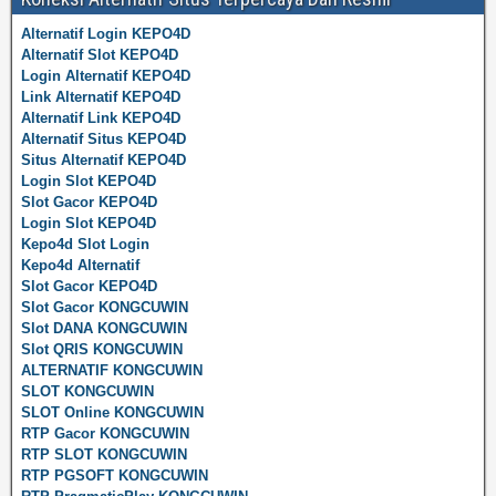
Alternatif Login KEPO4D
Alternatif Slot KEPO4D
Login Alternatif KEPO4D
Link Alternatif KEPO4D
Alternatif Link KEPO4D
Alternatif Situs KEPO4D
Situs Alternatif KEPO4D
Login Slot KEPO4D
Slot Gacor KEPO4D
Login Slot KEPO4D
Kepo4d Slot Login
Kepo4d Alternatif
Slot Gacor KEPO4D
Slot Gacor KONGCUWIN
Slot DANA KONGCUWIN
Slot QRIS KONGCUWIN
ALTERNATIF KONGCUWIN
SLOT KONGCUWIN
SLOT Online KONGCUWIN
RTP Gacor KONGCUWIN
RTP SLOT KONGCUWIN
RTP PGSOFT KONGCUWIN