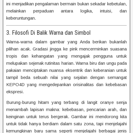
ini menjadikan pengalaman bermain bukan sekadar kebetulan,
melainkan perpaduan antara logika, intuisi, dan
keberuntungan.
3. Filosofi Di Balik Warna dan Simbol
Warna-warna dalam gambar yang Anda berikan bukanlah
pilihan acak. Gradasi jingga ke pink mencerminkan suasana
tropis dan kehangatan yang mengajak pengguna untuk
melupakan sejenak rutinitas harian. Warna biru dan ungu pada
pakaian menciptakan nuansa eksentrik dan keberanian untuk
tampil beda sebuah nilai yang sejalan dengan semangat
KEPO4D yang mengedepankan orisinalitas dan kebebasan
ekspresi.
Burung-burung hitam yang terbang di langit oranye senja
menambah lapisan makna: kebebasan, pencarian arah, dan
keinginan untuk terus bergerak. Gambar ini mendorong kita
untuk tidak hanya berdiam dalam satu zona, tapi menjelajahi
kemungkinan baru sama seperti menjelajahi berbagai jenis