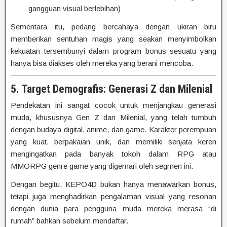
gangguan visual berlebihan)
Sementara itu, pedang bercahaya dengan ukiran biru
memberikan sentuhan magis yang seakan menyimbolkan
kekuatan tersembunyi dalam program bonus sesuatu yang
hanya bisa diakses oleh mereka yang berani mencoba.
5. Target Demografis: Generasi Z dan Milenial
Pendekatan ini sangat cocok untuk menjangkau generasi
muda, khususnya Gen Z dan Milenial, yang telah tumbuh
dengan budaya digital, anime, dan game. Karakter perempuan
yang kuat, berpakaian unik, dan memiliki senjata keren
mengingatkan pada banyak tokoh dalam RPG atau
MMORPG genre game yang digemari oleh segmen ini.
Dengan begitu, KEPO4D bukan hanya menawarkan bonus,
tetapi juga menghadirkan pengalaman visual yang resonan
dengan dunia para pengguna muda mereka merasa “di
rumah” bahkan sebelum mendaftar.