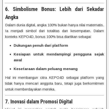
6. Simbolisme Bonus: Lebih dari Sekadar
Angka
Dalam dunia digital, angka 100% bukan hanya nilai matematis.
Ia menjadi simbol dari totalitas dan kesempatan. Dalam
konteks KEPO4D, bonus 100% bisa diartikan sebagai:
Dukungan penuh dari platform
Kesiapan untuk mendampingi pengguna sejak
awal
Kesetaraan dalam peluang menang
Hal ini membangun citra KEPO4D sebagai platform yang
tidak hanya mencari anggota baru, tetapi juga berkomitmen
untuk memberdayakan mereka.
7. Inovasi dalam Promosi Digital