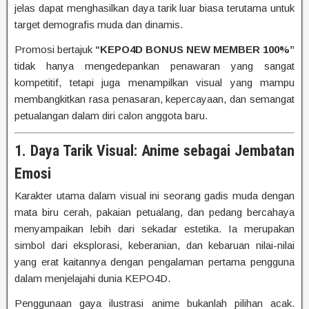
jelas dapat menghasilkan daya tarik luar biasa terutama untuk
target demografis muda dan dinamis.
Promosi bertajuk
“KEPO4D BONUS NEW MEMBER 100%”
tidak hanya mengedepankan penawaran yang sangat
kompetitif, tetapi juga menampilkan visual yang mampu
membangkitkan rasa penasaran, kepercayaan, dan semangat
petualangan dalam diri calon anggota baru.
1. Daya Tarik Visual: Anime sebagai Jembatan
Emosi
Karakter utama dalam visual ini seorang gadis muda dengan
mata biru cerah, pakaian petualang, dan pedang bercahaya
menyampaikan lebih dari sekadar estetika. Ia merupakan
simbol dari eksplorasi, keberanian, dan kebaruan nilai-nilai
yang erat kaitannya dengan pengalaman pertama pengguna
dalam menjelajahi dunia KEPO4D.
Penggunaan gaya ilustrasi anime bukanlah pilihan acak.