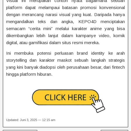
Visual ini merupakan contoh nyata bagaimana sebuah
platform dapat melampaui batasan promosi konvensional
dengan merancang narasi visual yang kuat. Daripada hanya
mengandalkan teks dan angka, KEPO4D menciptakan
semacam “cerita mini” melalui karakter anime yang bisa
dikembangkan lebih lanjut dalam kampanye video, komik
digital, atau gamifikasi dalam situs resmi mereka.
Ini membuka potensi perluasan brand identity ke arah
storytelling dan karakter maskot sebuah langkah strategis
yang kini banyak diadopsi oleh perusahaan besar, dari fintech
hingga platform hiburan.
Updated: Juni 3, 2025 — 12:15 am