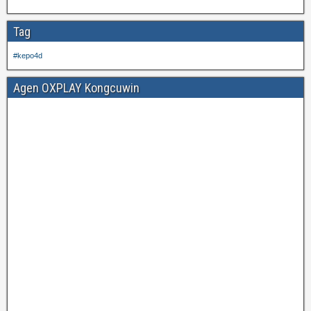
Tag
#kepo4d
Agen OXPLAY Kongcuwin