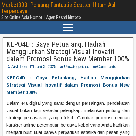
Market303: Peluang Fantastis Scatter Hitam Asli
Terpercaya
Slot Online Asia Nomor 1 Agen Resmi Idntoto
KEPO4D : Gaya Petualang, Hadiah
Menggiurkan Strategi Visual Inovatif
dalam Promosi Bonus New Member 100%
AishTion
Juni 3, 2025
Uncategorized
Comments
KEPO4D : Gaya Petualang, Hadiah Menggiurkan
Strategi Visual Inovatif dalam Promosi Bonus New
Member 100%
Dalam era digital yang sarat dengan persaingan, pendekatan
visual bukan lagi sekadar pelengkap, melainkan jantung dari
strategi pemasaran yang efektif. Gambar promosi dengan
karakter anime perempuan bergaya koboi yang Anda hadirkan
menjadi bukti kuat bahwa perpaduan estetika dan pesan yang