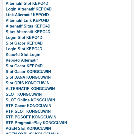
Alternatif Slot KEPO4D
Login Alternatif KEPO4D
Link Alternatif KEPO4D
Alternatif Link KEPO4D
Alternatif Situs KEPO4D
Situs Alternatif KEPO4D
Login Slot KEPO4D
Slot Gacor KEPO4D
Login Slot KEPO4D
Kepo4d Slot Login
Kepo4d Alternatif
Slot Gacor KEPO4D
Slot Gacor KONGCUWIN
Slot DANA KONGCUWIN
Slot QRIS KONGCUWIN
ALTERNATIF KONGCUWIN
SLOT KONGCUWIN
SLOT Online KONGCUWIN
RTP Gacor KONGCUWIN
RTP SLOT KONGCUWIN
RTP PGSOFT KONGCUWIN
RTP PragmaticPlay KONGCUWIN
AGEN Slot KONGCUWIN