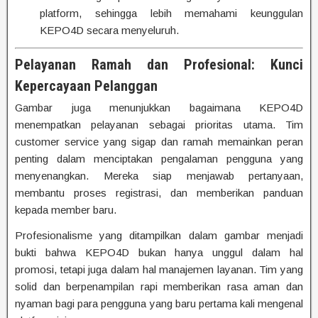
platform, sehingga lebih memahami keunggulan
KEPO4D secara menyeluruh.
Pelayanan Ramah dan Profesional: Kunci
Kepercayaan Pelanggan
Gambar juga menunjukkan bagaimana KEPO4D
menempatkan pelayanan sebagai prioritas utama. Tim
customer service yang sigap dan ramah memainkan peran
penting dalam menciptakan pengalaman pengguna yang
menyenangkan. Mereka siap menjawab pertanyaan,
membantu proses registrasi, dan memberikan panduan
kepada member baru.
Profesionalisme yang ditampilkan dalam gambar menjadi
bukti bahwa KEPO4D bukan hanya unggul dalam hal
promosi, tetapi juga dalam hal manajemen layanan. Tim yang
solid dan berpenampilan rapi memberikan rasa aman dan
nyaman bagi para pengguna yang baru pertama kali mengenal