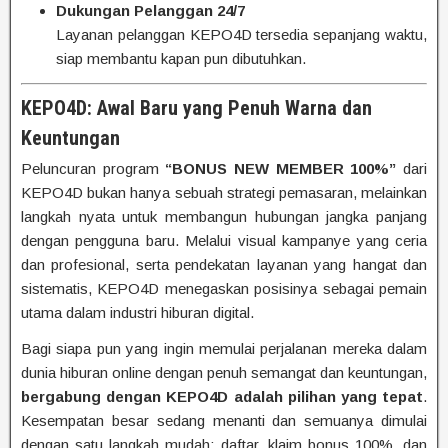
Dukungan Pelanggan 24/7
Layanan pelanggan KEPO4D tersedia sepanjang waktu,
siap membantu kapan pun dibutuhkan.
KEPO4D: Awal Baru yang Penuh Warna dan
Keuntungan
Peluncuran program
“BONUS NEW MEMBER 100%”
dari
KEPO4D bukan hanya sebuah strategi pemasaran, melainkan
langkah nyata untuk membangun hubungan jangka panjang
dengan pengguna baru. Melalui visual kampanye yang ceria
dan profesional, serta pendekatan layanan yang hangat dan
sistematis, KEPO4D menegaskan posisinya sebagai pemain
utama dalam industri hiburan digital.
Bagi siapa pun yang ingin memulai perjalanan mereka dalam
dunia hiburan online dengan penuh semangat dan keuntungan,
bergabung dengan KEPO4D adalah pilihan yang tepat
.
Kesempatan besar sedang menanti dan semuanya dimulai
dengan satu langkah mudah: daftar, klaim bonus 100%, dan