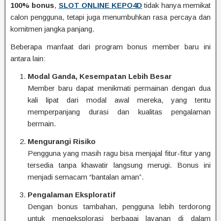
100% bonus
,
SLOT ONLINE KEPO4D
tidak hanya memikat
calon pengguna, tetapi juga menumbuhkan rasa percaya dan
komitmen jangka panjang.
Beberapa manfaat dari program bonus member baru ini
antara lain:
Modal Ganda, Kesempatan Lebih Besar
Member baru dapat menikmati permainan dengan dua
kali lipat dari modal awal mereka, yang tentu
memperpanjang durasi dan kualitas pengalaman
bermain.
Mengurangi Risiko
Pengguna yang masih ragu bisa menjajal fitur-fitur yang
tersedia tanpa khawatir langsung merugi. Bonus ini
menjadi semacam “bantalan aman”.
Pengalaman Eksploratif
Dengan bonus tambahan, pengguna lebih terdorong
untuk mengeksplorasi berbagai layanan di dalam