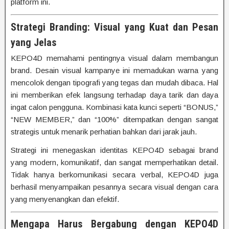
platform ini.
Strategi Branding: Visual yang Kuat dan Pesan
yang Jelas
KEPO4D memahami pentingnya visual dalam membangun
brand. Desain visual kampanye ini memadukan warna yang
mencolok dengan tipografi yang tegas dan mudah dibaca. Hal
ini memberikan efek langsung terhadap daya tarik dan daya
ingat calon pengguna. Kombinasi kata kunci seperti “BONUS,”
“NEW MEMBER,” dan “100%” ditempatkan dengan sangat
strategis untuk menarik perhatian bahkan dari jarak jauh.
Strategi ini menegaskan identitas KEPO4D sebagai brand
yang modern, komunikatif, dan sangat memperhatikan detail.
Tidak hanya berkomunikasi secara verbal, KEPO4D juga
berhasil menyampaikan pesannya secara visual dengan cara
yang menyenangkan dan efektif.
Mengapa Harus Bergabung dengan KEPO4D