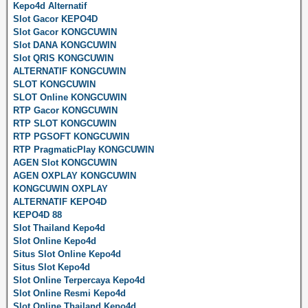
Kepo4d Alternatif
Slot Gacor KEPO4D
Slot Gacor KONGCUWIN
Slot DANA KONGCUWIN
Slot QRIS KONGCUWIN
ALTERNATIF KONGCUWIN
SLOT KONGCUWIN
SLOT Online KONGCUWIN
RTP Gacor KONGCUWIN
RTP SLOT KONGCUWIN
RTP PGSOFT KONGCUWIN
RTP PragmaticPlay KONGCUWIN
AGEN Slot KONGCUWIN
AGEN OXPLAY KONGCUWIN
KONGCUWIN OXPLAY
ALTERNATIF KEPO4D
KEPO4D 88
Slot Thailand Kepo4d
Slot Online Kepo4d
Situs Slot Online Kepo4d
Situs Slot Kepo4d
Slot Online Terpercaya Kepo4d
Slot Online Resmi Kepo4d
Slot Online Thailand Kepo4d