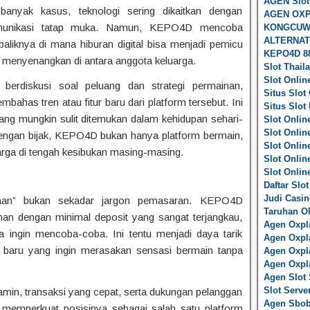
AGEN Slo
 banyak kasus, teknologi sering dikaitkan dengan
AGEN OX
komunikasi tatap muka. Namun, KEPO4D mencoba
KONGCUW
ALTERNAT
liknya di mana hiburan digital bisa menjadi pemicu
KEPO4D 8
 menyenangkan di antara anggota keluarga.
Slot Thail
Slot Onlin
berdiskusi soal peluang dan strategi permainan,
Situs Slot
bahas tren atau fitur baru dari platform tersebut. Ini
Situs Slot
ng mungkin sulit ditemukan dalam kehidupan sehari-
Slot Onlin
Slot Onli
 dengan bijak, KEPO4D bukan hanya platform bermain,
Slot Onlin
rga di tengah kesibukan masing-masing.
Slot Onli
Slot Onli
Daftar Slo
Judi Casin
aan” bukan sekadar jargon pemasaran. KEPO4D
Taruhan Ol
an dengan minimal deposit yang sangat terjangkau,
Agen Oxpla
 ingin mencoba-coba. Ini tentu menjadi daya tarik
Agen Oxpla
na baru yang ingin merasakan sensasi bermain tanpa
Agen Oxpl
Agen Oxpla
Agen Slot 
Slot Serve
min, transaksi yang cepat, serta dukungan pelanggan
Agen Sbob
memperkuat posisinya sebagai salah satu platform