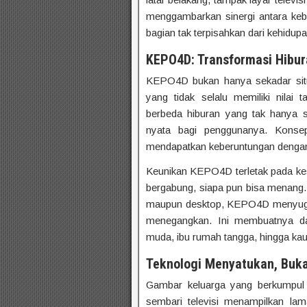
menggambarkan sinergi antara kebe
bagian tak terpisahkan dari kehidupa
KEPO4D: Transformasi Hibur
KEPO4D bukan hanya sekadar situs
yang tidak selalu memiliki nil
berbeda hiburan yang tak hanya s
nyata bagi penggunanya. Konse
mendapatkan keberuntungan dengan 
Keunikan KEPO4D terletak pada ke
bergabung, siapa pun bisa menang.
maupun desktop, KEPO4D menyuguh
menegangkan. Ini membuatnya dapa
muda, ibu rumah tangga, hingga kau
Teknologi Menyatukan, Buk
Gambar keluarga yang berkumpul 
sembari televisi menampilkan la