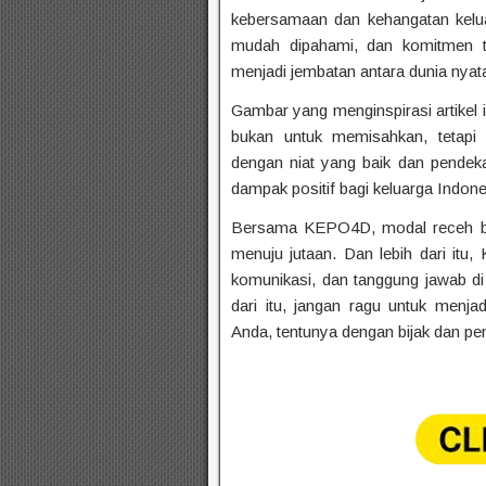
kebersamaan dan kehangatan kelua
mudah dipahami, dan komitmen
menjadi jembatan antara dunia nyata 
Gambar yang menginspirasi artikel i
bukan untuk memisahkan, tetap
dengan niat yang baik dan pendeka
dampak positif bagi keluarga Indone
Bersama KEPO4D, modal receh buk
menuju jutaan. Dan lebih dari itu
komunikasi, dan tanggung jawab di
dari itu, jangan ragu untuk menja
Anda, tentunya dengan bijak dan pe