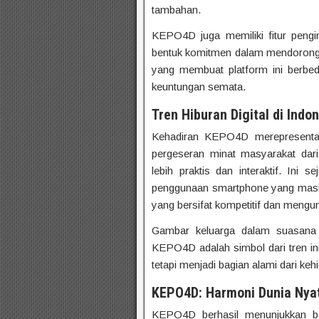
tambahan.
KEPO4D juga memiliki fitur pengi
bentuk komitmen dalam mendorong 
yang membuat platform ini berbed
keuntungan semata.
Tren Hiburan Digital di Indo
Kehadiran KEPO4D merepresentas
pergeseran minat masyarakat dari
lebih praktis dan interaktif. Ini 
penggunaan smartphone yang masif,
yang bersifat kompetitif dan mengu
Gambar keluarga dalam suasana
KEPO4D adalah simbol dari tren ini
tetapi menjadi bagian alami dari keh
KEPO4D: Harmoni Dunia Nyat
KEPO4D berhasil menunjukkan bahw