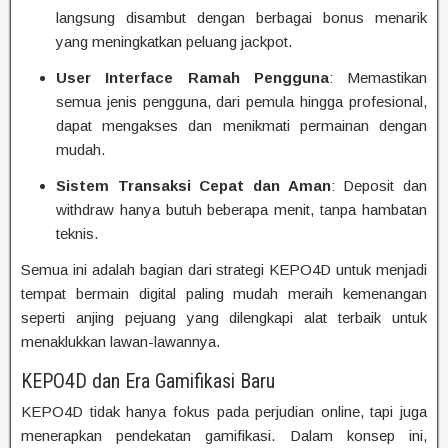
langsung disambut dengan berbagai bonus menarik
yang meningkatkan peluang jackpot.
User Interface Ramah Pengguna
: Memastikan
semua jenis pengguna, dari pemula hingga profesional,
dapat mengakses dan menikmati permainan dengan
mudah.
Sistem Transaksi Cepat dan Aman
: Deposit dan
withdraw hanya butuh beberapa menit, tanpa hambatan
teknis.
Semua ini adalah bagian dari strategi KEPO4D untuk menjadi
tempat bermain digital paling mudah meraih kemenangan
seperti anjing pejuang yang dilengkapi alat terbaik untuk
menaklukkan lawan-lawannya.
KEPO4D dan Era Gamifikasi Baru
KEPO4D tidak hanya fokus pada perjudian online, tapi juga
menerapkan pendekatan gamifikasi. Dalam konsep ini,