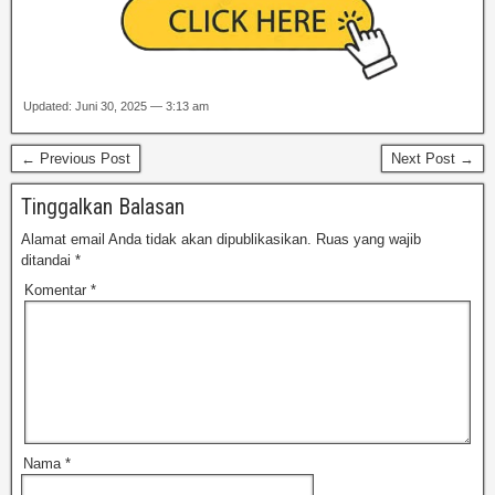
Updated: Juni 30, 2025 — 3:13 am
← Previous Post
Next Post →
Tinggalkan Balasan
Alamat email Anda tidak akan dipublikasikan.
Ruas yang wajib
ditandai
*
Komentar
*
Nama
*