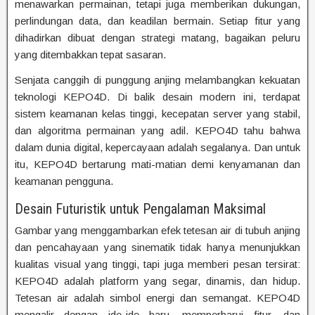
menawarkan permainan, tetapi juga memberikan dukungan,
perlindungan data, dan keadilan bermain. Setiap fitur yang
dihadirkan dibuat dengan strategi matang, bagaikan peluru
yang ditembakkan tepat sasaran.
Senjata canggih di punggung anjing melambangkan kekuatan
teknologi KEPO4D. Di balik desain modern ini, terdapat
sistem keamanan kelas tinggi, kecepatan server yang stabil,
dan algoritma permainan yang adil. KEPO4D tahu bahwa
dalam dunia digital, kepercayaan adalah segalanya. Dan untuk
itu, KEPO4D bertarung mati-matian demi kenyamanan dan
keamanan pengguna.
Desain Futuristik untuk Pengalaman Maksimal
Gambar yang menggambarkan efek tetesan air di tubuh anjing
dan pencahayaan yang sinematik tidak hanya menunjukkan
kualitas visual yang tinggi, tapi juga memberi pesan tersirat:
KEPO4D adalah platform yang segar, dinamis, dan hidup.
Tetesan air adalah simbol energi dan semangat. KEPO4D
mengalir dengan ide-ide baru, memperbarui fitur, dan