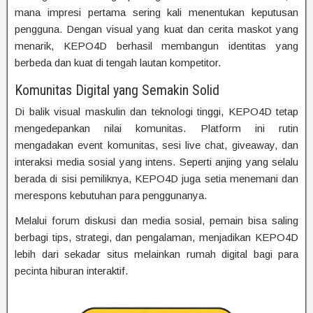
mana impresi pertama sering kali menentukan keputusan
pengguna. Dengan visual yang kuat dan cerita maskot yang
menarik, KEPO4D berhasil membangun identitas yang
berbeda dan kuat di tengah lautan kompetitor.
Komunitas Digital yang Semakin Solid
Di balik visual maskulin dan teknologi tinggi, KEPO4D tetap
mengedepankan nilai komunitas. Platform ini rutin
mengadakan event komunitas, sesi live chat, giveaway, dan
interaksi media sosial yang intens. Seperti anjing yang selalu
berada di sisi pemiliknya, KEPO4D juga setia menemani dan
merespons kebutuhan para penggunanya.
Melalui forum diskusi dan media sosial, pemain bisa saling
berbagi tips, strategi, dan pengalaman, menjadikan KEPO4D
lebih dari sekadar situs melainkan rumah digital bagi para
pecinta hiburan interaktif.