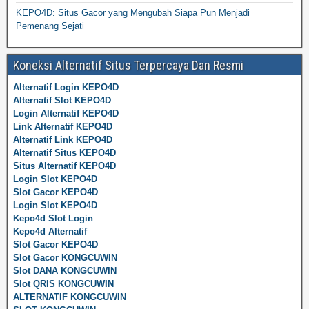
KEPO4D: Situs Gacor yang Mengubah Siapa Pun Menjadi
Pemenang Sejati
Koneksi Alternatif Situs Terpercaya Dan Resmi
Alternatif Login KEPO4D
Alternatif Slot KEPO4D
Login Alternatif KEPO4D
Link Alternatif KEPO4D
Alternatif Link KEPO4D
Alternatif Situs KEPO4D
Situs Alternatif KEPO4D
Login Slot KEPO4D
Slot Gacor KEPO4D
Login Slot KEPO4D
Kepo4d Slot Login
Kepo4d Alternatif
Slot Gacor KEPO4D
Slot Gacor KONGCUWIN
Slot DANA KONGCUWIN
Slot QRIS KONGCUWIN
ALTERNATIF KONGCUWIN