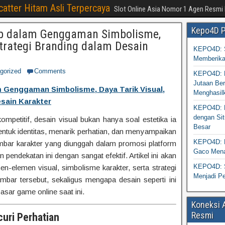
atter Hitam Asli Terpercaya
Slot Online Asia Nomor 1 Agen Resmi 
Kepo4D Pu
p dalam Genggaman Simbolisme,
Strategi Branding dalam Desain
KEPO4D: S
Memberika
gorized
Comments
KEPO4D: M
Jutaan Ber
 Genggaman Simbolisme, Daya Tarik Visual,
Menghasil
esain Karakter
KEPO4D: M
dengan Si
ompetitif, desain visual bukan hanya soal estetika ia
Besar
tuk identitas, menarik perhatian, dan menyampaikan
KEPO4D: K
mbar karakter yang diunggah dalam promosi platform
Gaco Mena
ndekatan ini dengan sangat efektif. Artikel ini akan
KEPO4D: S
elemen visual, simbolisme karakter, serta strategi
Menjadi P
bar tersebut, sekaligus mengapa desain seperti ini
asar game online saat ini.
Koneksi A
Resmi
curi Perhatian