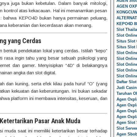
AGEN Slo
ngnya juga bukan kebetulan. Dalam banyak mitologi,
AGEN OX
 dan kontrol atas kekacauan. Hal ini menanamkan pesan
KONGCUW
n: bahwa KEPO4D bukan hanya permainan peluang,
ALTERNAT
KEPO4D 8
mana keberanian dan kecerdasan akan menang.
Slot Thail
Slot Onlin
ing yang Cerdas
Situs Slot
Situs Slot
entuk pendekatan lokal yang cerdas. Istilah “kepo”
Slot Onlin
i rasa ingin tahu yang besar sebuah psikologi yang
Slot Onli
Slot Onlin
ternet dan gamer. Menyisipkan “4D” di belakangnya
Slot Onli
nan angka dan slot digital.
Slot Onli
Daftar Slo
h dan kuning, serta efek kilau pada huruf “O” (yang
Judi Casin
atkan kekuatan dan keberuntungan. Ini bukan sekadar
Taruhan Ol
 bahwa platform ini membawa intensitas, keseruan, dan
Agen Oxpla
Agen Oxpla
Agen Oxpl
Agen Oxpla
 Ketertarikan Pasar Anak Muda
Agen Slot 
Slot Serve
i muda saat ini memiliki ketertarikan besar terhadap
Agen Sbob