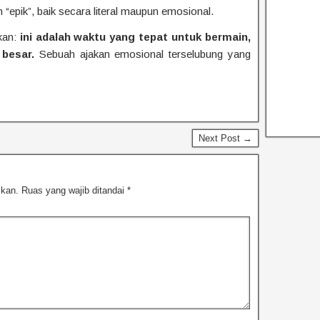
epik”, baik secara literal maupun emosional.
kan:
ini adalah waktu yang tepat untuk bermain,
besar.
Sebuah ajakan emosional terselubung yang
Next Post →
ikan.
Ruas yang wajib ditandai
*