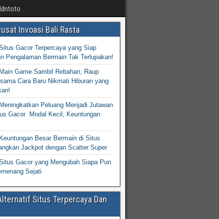
Idntoto
sat Invoasi Bali Rasta
itus Gacor Terpercaya yang Siap
n Pengalaman Bermain Tak Terlupakan!
ain Game Sambil Rebahan, Raup
sama Cara Baru Nikmati Hiburan yang
kan!
eningkatkan Peluang Menjadi Jutawan
tus Gacor Modal Kecil, Keuntungan
euntungan Besar Bermain di Situs
ngkan Jackpot dengan Scatter Super
itus Gacor yang Mengubah Siapa Pun
emenang Sejati
lternatif Situs Terpercaya Dan