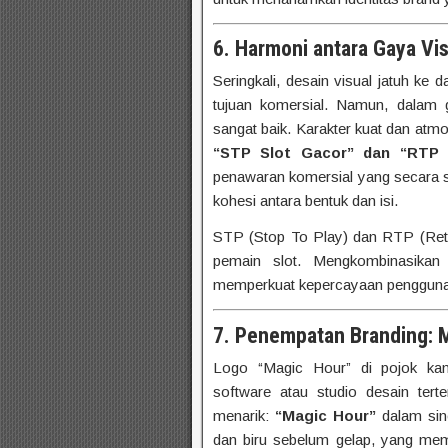
6. Harmoni antara Gaya Vi
Seringkali, desain visual jatuh ke
tujuan komersial. Namun, dalam 
sangat baik. Karakter kuat dan at
“STP Slot Gacor” dan “RTP 
penawaran komersial yang secara st
kohesi antara bentuk dan isi.
STP (Stop To Play) dan RTP (Retu
pemain slot. Mengkombinasikan 
memperkuat kepercayaan pengguna,
7. Penempatan Branding: 
Logo “Magic Hour” di pojok k
software atau studio desain terte
menarik:
“Magic Hour”
dalam sin
dan biru sebelum gelap, yang membe