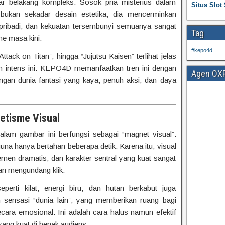
atar belakang kompleks. Sosok pria misterius dalam
Situs Slot
ukan sekadar desain estetika; dia mencerminkan
 pribadi, dan kekuatan tersembunyi semuanya sangat
Tag
e masa kini.
#kepo4d
tack on Titan”, hingga “Jujutsu Kaisen” terlihat jelas
n intens ini. KEPO4D memanfaatkan tren ini dengan
Agen OX
engan dunia fantasi yang kaya, penuh aksi, dan daya
etisme Visual
lam gambar ini berfungsi sebagai “magnet visual”.
guna hanya bertahan beberapa detik. Karena itu, visual
elemen dramatis, dan karakter sentral yang kuat sangat
dan mengundang klik.
eperti kilat, energi biru, dan hutan berkabut juga
sensasi “dunia lain”, yang memberikan ruang bagi
secara emosional. Ini adalah cara halus namun efektif
ang kuat di benak audiens.