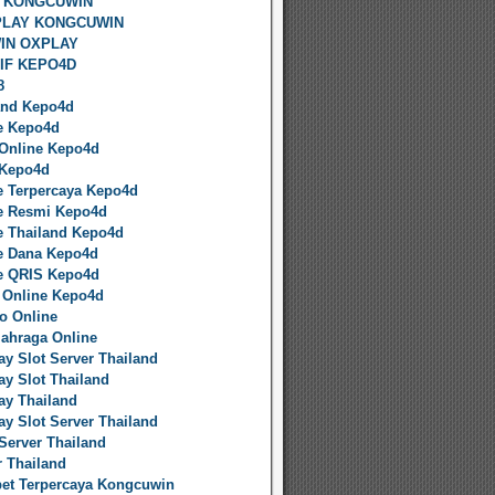
t KONGCUWIN
PLAY KONGCUWIN
IN OXPLAY
IF KEPO4D
8
and Kepo4d
e Kepo4d
 Online Kepo4d
 Kepo4d
e Terpercaya Kepo4d
ne Resmi Kepo4d
e Thailand Kepo4d
ne Dana Kepo4d
ne QRIS Kepo4d
t Online Kepo4d
o Online
ahraga Online
y Slot Server Thailand
y Slot Thailand
ay Thailand
y Slot Server Thailand
Server Thailand
r Thailand
et Terpercaya Kongcuwin