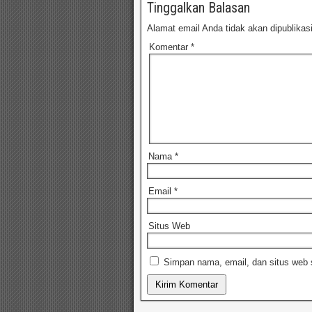
Tinggalkan Balasan
Alamat email Anda tidak akan dipublikas
Komentar
*
Nama
*
Email
*
Situs Web
Simpan nama, email, dan situs web 