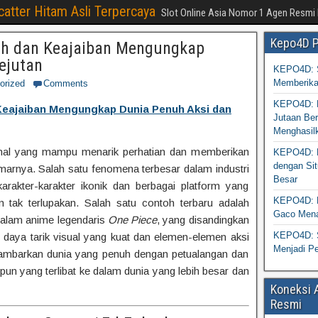
atter Hitam Asli Terpercaya
Slot Online Asia Nomor 1 Agen Resmi 
Kepo4D Pu
h dan Keajaiban Mengungkap
ejutan
KEPO4D: S
Memberika
orized
Comments
KEPO4D: M
eajaiban Mengungkap Dunia Penuh Aksi dan
Jutaan Ber
Menghasil
 hal yang mampu menarik perhatian dan memberikan
KEPO4D: M
dengan Si
arnya. Salah satu fenomena terbesar dalam industri
Besar
arakter-karakter ikonik dan berbagai platform yang
KEPO4D: K
tak terlupakan. Salah satu contoh terbaru adalah
Gaco Mena
dalam anime legendaris
One Piece
, yang disandingkan
KEPO4D: S
 daya tarik visual yang kuat dan elemen-elemen aksi
Menjadi P
gambarkan dunia yang penuh dengan petualangan dan
un yang terlibat ke dalam dunia yang lebih besar dan
Koneksi A
Resmi