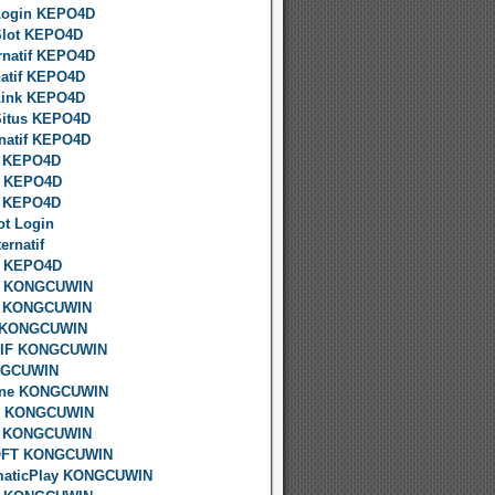
 Login KEPO4D
 Slot KEPO4D
rnatif KEPO4D
natif KEPO4D
 Link KEPO4D
 Situs KEPO4D
rnatif KEPO4D
t KEPO4D
r KEPO4D
t KEPO4D
ot Login
ernatif
r KEPO4D
or KONGCUWIN
A KONGCUWIN
S KONGCUWIN
IF KONGCUWIN
NGCUWIN
ine KONGCUWIN
r KONGCUWIN
 KONGCUWIN
OFT KONGCUWIN
maticPlay KONGCUWIN