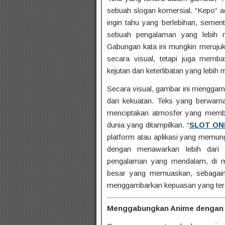
sebuah slogan komersial. “Kepo” ad
ingin tahu yang berlebihan, seme
sebuah pengalaman yang lebih m
Gabungan kata ini mungkin meruju
secara visual, tetapi juga mem
kejutan dan keterlibatan yang lebih
Secara visual, gambar ini mengga
dan kekuatan. Teks yang berwarn
menciptakan atmosfer yang membu
dunia yang ditampilkan. “
SLOT ON
platform atau aplikasi yang memun
dengan menawarkan lebih dari 
pengalaman yang mendalam, di ma
besar yang memuaskan, sebagaim
menggambarkan kepuasan yang terc
Menggabungkan Anime dengan T