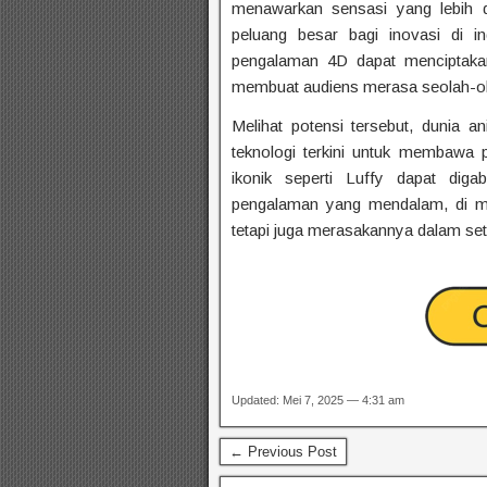
menawarkan sensasi yang lebih 
peluang besar bagi inovasi di ind
pengalaman 4D dapat menciptakan
membuat audiens merasa seolah-ola
Melihat potensi tersebut, dunia a
teknologi terkini untuk membawa p
ikonik seperti Luffy dapat dig
pengalaman yang mendalam, di ma
tetapi juga merasakannya dalam seti
Updated: Mei 7, 2025 — 4:31 am
← Previous Post