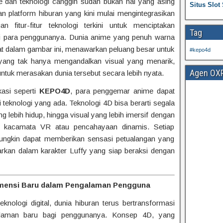
dan teknologi canggih sudah bukan hal yang asing
Situs Slot
dan platform hiburan yang kini mulai mengintegrasikan
 fitur-fitur teknologi terkini untuk menciptakan
Tag
gi para penggunanya. Dunia anime yang penuh warna
ihat dalam gambar ini, menawarkan peluang besar untuk
#kepo4d
yang tak hanya mengandalkan visual yang menarik,
Agen OX
ntuk merasakan dunia tersebut secara lebih nyata.
kasi seperti
KEPO4D
, para penggemar anime dapat
teknologi yang ada. Teknologi 4D bisa berarti segala
g lebih hidup, hingga visual yang lebih imersif dengan
ti kacamata VR atau pencahayaan dinamis. Setiap
 mungkin dapat memberikan sensasi petualangan yang
arkan dalam karakter Luffy yang siap beraksi dengan
Dimensi Baru dalam Pengalaman Pengguna
ologi digital, dunia hiburan terus bertransformasi
alaman baru bagi penggunanya. Konsep 4D, yang