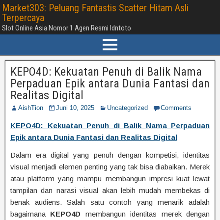
Market303: Peluang Fantastis Scatter Hitam Asli
Terpercaya
Slot Online Asia Nomor 1 Agen Resmi Idntoto
KEPO4D: Kekuatan Penuh di Balik Nama
Perpaduan Epik antara Dunia Fantasi dan
Realitas Digital
AishTion
Juni 10, 2025
Uncategorized
Comments
KEPO4D: Kekuatan Penuh di Balik Nama Perpaduan
Epik antara Dunia Fantasi dan Realitas Digital
Dalam era digital yang penuh dengan kompetisi, identitas
visual menjadi elemen penting yang tak bisa diabaikan. Merek
atau platform yang mampu membangun impresi kuat lewat
tampilan dan narasi visual akan lebih mudah membekas di
benak audiens. Salah satu contoh yang menarik adalah
bagaimana
KEPO4D
membangun identitas merek dengan