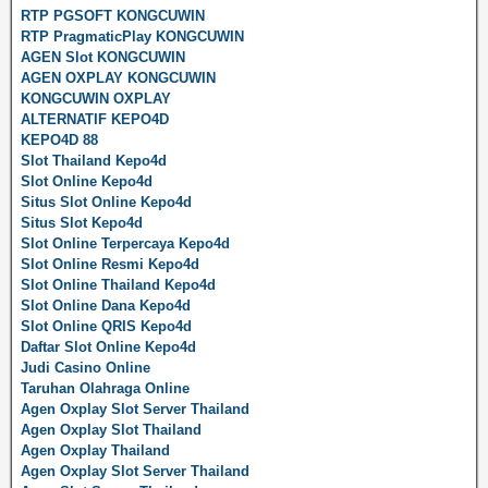
RTP PGSOFT KONGCUWIN
RTP PragmaticPlay KONGCUWIN
AGEN Slot KONGCUWIN
AGEN OXPLAY KONGCUWIN
KONGCUWIN OXPLAY
ALTERNATIF KEPO4D
KEPO4D 88
Slot Thailand Kepo4d
Slot Online Kepo4d
Situs Slot Online Kepo4d
Situs Slot Kepo4d
Slot Online Terpercaya Kepo4d
Slot Online Resmi Kepo4d
Slot Online Thailand Kepo4d
Slot Online Dana Kepo4d
Slot Online QRIS Kepo4d
Daftar Slot Online Kepo4d
Judi Casino Online
Taruhan Olahraga Online
Agen Oxplay Slot Server Thailand
Agen Oxplay Slot Thailand
Agen Oxplay Thailand
Agen Oxplay Slot Server Thailand