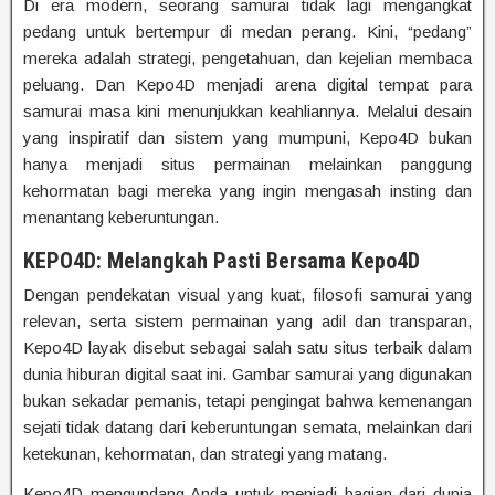
Di era modern, seorang samurai tidak lagi mengangkat
pedang untuk bertempur di medan perang. Kini, “pedang”
mereka adalah strategi, pengetahuan, dan kejelian membaca
peluang. Dan Kepo4D menjadi arena digital tempat para
samurai masa kini menunjukkan keahliannya. Melalui desain
yang inspiratif dan sistem yang mumpuni, Kepo4D bukan
hanya menjadi situs permainan melainkan panggung
kehormatan bagi mereka yang ingin mengasah insting dan
menantang keberuntungan.
KEPO4D: Melangkah Pasti Bersama Kepo4D
Dengan pendekatan visual yang kuat, filosofi samurai yang
relevan, serta sistem permainan yang adil dan transparan,
Kepo4D layak disebut sebagai salah satu situs terbaik dalam
dunia hiburan digital saat ini. Gambar samurai yang digunakan
bukan sekadar pemanis, tetapi pengingat bahwa kemenangan
sejati tidak datang dari keberuntungan semata, melainkan dari
ketekunan, kehormatan, dan strategi yang matang.
Kepo4D mengundang Anda untuk menjadi bagian dari dunia