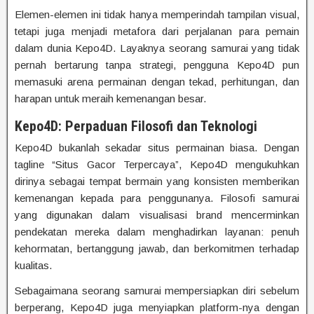
Elemen-elemen ini tidak hanya memperindah tampilan visual,
tetapi juga menjadi metafora dari perjalanan para pemain
dalam dunia Kepo4D. Layaknya seorang samurai yang tidak
pernah bertarung tanpa strategi, pengguna Kepo4D pun
memasuki arena permainan dengan tekad, perhitungan, dan
harapan untuk meraih kemenangan besar.
Kepo4D: Perpaduan Filosofi dan Teknologi
Kepo4D bukanlah sekadar situs permainan biasa. Dengan
tagline “Situs Gacor Terpercaya”, Kepo4D mengukuhkan
dirinya sebagai tempat bermain yang konsisten memberikan
kemenangan kepada para penggunanya. Filosofi samurai
yang digunakan dalam visualisasi brand mencerminkan
pendekatan mereka dalam menghadirkan layanan: penuh
kehormatan, bertanggung jawab, dan berkomitmen terhadap
kualitas.
Sebagaimana seorang samurai mempersiapkan diri sebelum
berperang, Kepo4D juga menyiapkan platform-nya dengan