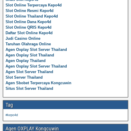
Slot Online Terpercaya Kepo4d
Slot Online Resmi Kepo4d
Slot Online Thailand Kepo4d
Slot Online Dana Kepo4d
Slot Online QRIS Kepo4d
Daftar Slot Online Kepo4d
Judi Casino Online
Taruhan Olahraga Online
Agen Oxplay Slot Server Thailand
Agen Oxplay Slot Thailand
Agen Oxplay Thailand
Agen Oxplay Slot Server Thailand
Agen Slot Server Thailand
Slot Server Thailand
Agen Sbobet Terpercaya Kongcuwin
Situs Slot Server Thailand
Tag
#kepo4d
Agen OXPLAY Kongcuwin