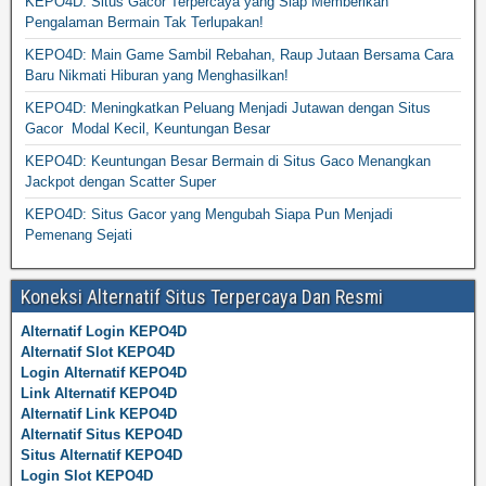
KEPO4D: Situs Gacor Terpercaya yang Siap Memberikan
Pengalaman Bermain Tak Terlupakan!
KEPO4D: Main Game Sambil Rebahan, Raup Jutaan Bersama Cara
Baru Nikmati Hiburan yang Menghasilkan!
KEPO4D: Meningkatkan Peluang Menjadi Jutawan dengan Situs
Gacor Modal Kecil, Keuntungan Besar
KEPO4D: Keuntungan Besar Bermain di Situs Gaco Menangkan
Jackpot dengan Scatter Super
KEPO4D: Situs Gacor yang Mengubah Siapa Pun Menjadi
Pemenang Sejati
Koneksi Alternatif Situs Terpercaya Dan Resmi
Alternatif Login KEPO4D
Alternatif Slot KEPO4D
Login Alternatif KEPO4D
Link Alternatif KEPO4D
Alternatif Link KEPO4D
Alternatif Situs KEPO4D
Situs Alternatif KEPO4D
Login Slot KEPO4D