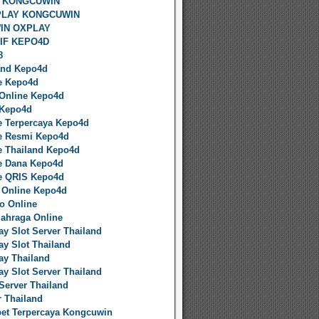
t KONGCUWIN
PLAY KONGCUWIN
IN OXPLAY
IF KEPO4D
8
and Kepo4d
e Kepo4d
 Online Kepo4d
 Kepo4d
e Terpercaya Kepo4d
ne Resmi Kepo4d
e Thailand Kepo4d
ne Dana Kepo4d
ne QRIS Kepo4d
t Online Kepo4d
o Online
ahraga Online
y Slot Server Thailand
y Slot Thailand
ay Thailand
y Slot Server Thailand
Server Thailand
r Thailand
et Terpercaya Kongcuwin