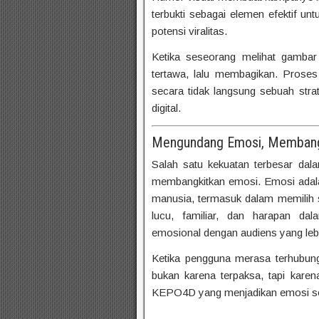
terbukti sebagai elemen efektif u
potensi viralitas.
Ketika seseorang melihat gambar
tertawa, lalu membagikan. Prose
secara tidak langsung sebuah stra
digital.
Mengundang Emosi, Membangu
Salah satu kekuatan terbesar da
membangkitkan emosi. Emosi adal
manusia, termasuk dalam memilih 
lucu, familiar, dan harapan d
emosional dengan audiens yang lebi
Ketika pengguna merasa terhubung
bukan karena terpaksa, tapi karena
KEPO4D yang menjadikan emosi seb