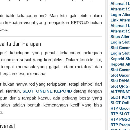
Alternatif
Alternatif
Login Alte
balik kekacauan ini? Mari kita gali lebih dalam
Link Alter
dan kekuatan visual yang menjadikan KEPO4D bukan
Alternatif
iasa
.
Alternatif
Situs Alte
Login Slo
ealita dan Harapan
Slot Gaco
dapur’ kehidupan yang penuh kekacauan pekerjaan
Login Slo
Kepo4d Sl
inamika sosial yang kompleks. Dalam konteks ini,
Kepo4d Alt
tempat memasak yang gagal, tetapi metafora dari
Slot Gaco
u berjalan sesuai rencana.
Slot Gac
Slot DAN
 bukan hanya roti yang terlupakan, tetapi simbol dari
Slot QRI
lami. Namun,
SLOT ONLINE KEPO4D
datang dengan
ALTERNAT
SLOT KO
pun dunia tampak kacau, ada peluang besar yang
SLOT Onl
arian adalah bentuk ‘kemenangan kecil’ yang bisa
RTP Gaco
a.
RTP SLOT
RTP PGS
iversal
RTP Prag