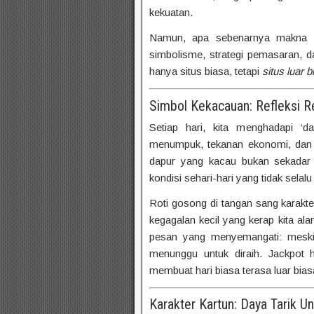
kekuatan.
Namun, apa sebenarnya makna di 
simbolisme, strategi pemasaran, 
hanya situs biasa, tetapi
situs luar b
Simbol Kekacauan: Refleksi R
Setiap hari, kita menghadapi ‘
menumpuk, tekanan ekonomi, dan d
dapur yang kacau bukan sekadar 
kondisi sehari-hari yang tidak selal
Roti gosong di tangan sang karakter
kegagalan kecil yang kerap kita a
pesan yang menyemangati: meski
menunggu untuk diraih. Jackpot h
membuat hari biasa terasa luar bias
Karakter Kartun: Daya Tarik Un