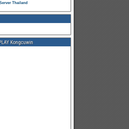
 Server Thailand
PLAY Kongcuwin