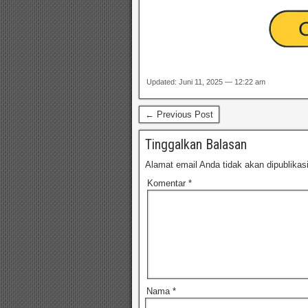
Updated: Juni 11, 2025 — 12:22 am
← Previous Post
Tinggalkan Balasan
Alamat email Anda tidak akan dipublikas
Komentar
*
Nama
*