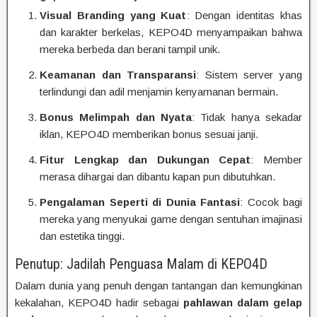
Visual Branding yang Kuat
: Dengan identitas khas
dan karakter berkelas, KEPO4D menyampaikan bahwa
mereka berbeda dan berani tampil unik.
Keamanan dan Transparansi
: Sistem server yang
terlindungi dan adil menjamin kenyamanan bermain.
Bonus Melimpah dan Nyata
: Tidak hanya sekadar
iklan, KEPO4D memberikan bonus sesuai janji.
Fitur Lengkap dan Dukungan Cepat
: Member
merasa dihargai dan dibantu kapan pun dibutuhkan.
Pengalaman Seperti di Dunia Fantasi
: Cocok bagi
mereka yang menyukai game dengan sentuhan imajinasi
dan estetika tinggi.
Penutup: Jadilah Penguasa Malam di KEPO4D
Dalam dunia yang penuh dengan tantangan dan kemungkinan
kekalahan, KEPO4D hadir sebagai
pahlawan dalam gelap