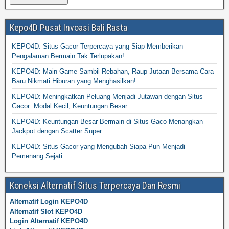
Kepo4D Pusat Invoasi Bali Rasta
KEPO4D: Situs Gacor Terpercaya yang Siap Memberikan
Pengalaman Bermain Tak Terlupakan!
KEPO4D: Main Game Sambil Rebahan, Raup Jutaan Bersama Cara
Baru Nikmati Hiburan yang Menghasilkan!
KEPO4D: Meningkatkan Peluang Menjadi Jutawan dengan Situs
Gacor Modal Kecil, Keuntungan Besar
KEPO4D: Keuntungan Besar Bermain di Situs Gaco Menangkan
Jackpot dengan Scatter Super
KEPO4D: Situs Gacor yang Mengubah Siapa Pun Menjadi
Pemenang Sejati
Koneksi Alternatif Situs Terpercaya Dan Resmi
Alternatif Login KEPO4D
Alternatif Slot KEPO4D
Login Alternatif KEPO4D