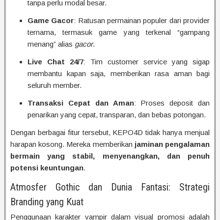
tanpa perlu modal besar.
Game Gacor
: Ratusan permainan populer dari provider
ternama, termasuk game yang terkenal “gampang
menang” alias
gacor
.
Live Chat 24/7
: Tim customer service yang sigap
membantu kapan saja, memberikan rasa aman bagi
seluruh member.
Transaksi Cepat dan Aman
: Proses deposit dan
penarikan yang cepat, transparan, dan bebas potongan.
Dengan berbagai fitur tersebut, KEPO4D tidak hanya menjual
harapan kosong. Mereka memberikan
jaminan pengalaman
bermain yang stabil, menyenangkan, dan penuh
potensi keuntungan
.
Atmosfer Gothic dan Dunia Fantasi: Strategi
Branding yang Kuat
Penggunaan karakter vampir dalam visual promosi adalah