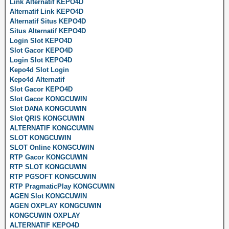
Link Alternatif KEPO4D
Alternatif Link KEPO4D
Alternatif Situs KEPO4D
Situs Alternatif KEPO4D
Login Slot KEPO4D
Slot Gacor KEPO4D
Login Slot KEPO4D
Kepo4d Slot Login
Kepo4d Alternatif
Slot Gacor KEPO4D
Slot Gacor KONGCUWIN
Slot DANA KONGCUWIN
Slot QRIS KONGCUWIN
ALTERNATIF KONGCUWIN
SLOT KONGCUWIN
SLOT Online KONGCUWIN
RTP Gacor KONGCUWIN
RTP SLOT KONGCUWIN
RTP PGSOFT KONGCUWIN
RTP PragmaticPlay KONGCUWIN
AGEN Slot KONGCUWIN
AGEN OXPLAY KONGCUWIN
KONGCUWIN OXPLAY
ALTERNATIF KEPO4D