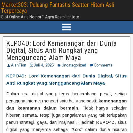
Market303: Peluang Fantastis Scatter Hitam Asli
Terpercaya
Slot Online Asia Nomor 1 Agen Resmi Idntoto
KEPO4D: Lord Kemenangan dari Dunia
Digital, Situs Anti Rungkat yang
Mengguncang Alam Maya
AishTion
Juli 4, 2025
Uncategorized
Comments
KEPO4D: Lord Kemenangan dari Dunia Digital, Situs
Anti Rungkat yang Mengguncang Alam Maya
Dalam era digital yang terus berkembang pesat, setiap
pengguna internet mencari satu hal yang pasti:
kemenangan
dan keamanan dalam bermain
. Tidak hanya sekadar
hiburan semata, tetapi juga pengalaman yang tak terlupakan
penuh strategi, gaya, dan imajinasi. Hadirlah
KEPO4D
, situs
digital yang menjelma sebagai
“Lord”
dalam dunia hiburan