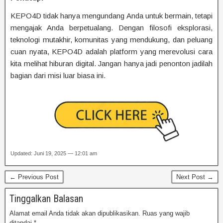
KEPO4D tidak hanya mengundang Anda untuk bermain, tetapi
mengajak Anda berpetualang. Dengan filosofi eksplorasi,
teknologi mutakhir, komunitas yang mendukung, dan peluang
cuan nyata, KEPO4D adalah platform yang merevolusi cara
kita melihat hiburan digital. Jangan hanya jadi penonton jadilah
bagian dari misi luar biasa ini.
Updated: Juni 19, 2025 — 12:01 am
← Previous Post
Next Post →
Tinggalkan Balasan
Alamat email Anda tidak akan dipublikasikan.
Ruas yang wajib
ditandai
*