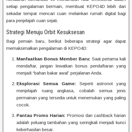
setiap pengalaman bermain, membuat KEPO4D lebih dari
sekadar tempat mencari cuan melainkan rumah digital bagi
para penjelajah cuan sejati.
Strategi Menuju Orbit Kesuksesan
Bagi pemain baru, berikut beberapa strategi agar dapat
memaksimalkan pengalaman di KEPO4D:
Manfaatkan Bonus Member Baru:
Saat pertama kali
mendaftar, jangan lewatkan bonus pendaftaran yang
menjadi “bahan bakar awal” perjalanan Anda.
Eksplorasi Semua Game:
Seperti astronot yang
menjelajah ruang angkasa, cobalah semua jenis
permainan yang tersedia untuk menemukan yang paling
cocok.
Pantau Promo Harian:
Promosi dan cashback harian
adalah peluang tambahan yang seringkali menjadi kunci
keberhasilan besar.