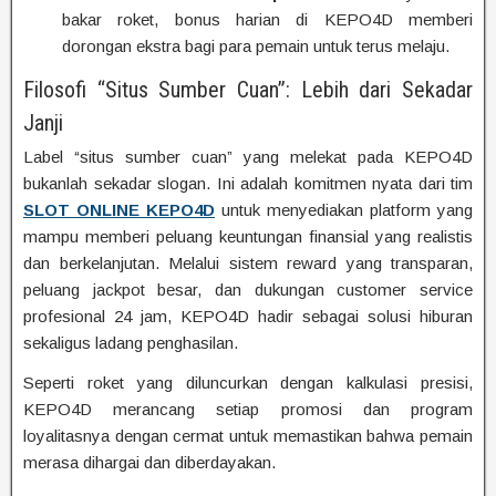
bakar roket, bonus harian di KEPO4D memberi
dorongan ekstra bagi para pemain untuk terus melaju.
Filosofi “Situs Sumber Cuan”: Lebih dari Sekadar
Janji
Label “situs sumber cuan” yang melekat pada KEPO4D
bukanlah sekadar slogan. Ini adalah komitmen nyata dari tim
SLOT ONLINE KEPO4D
untuk menyediakan platform yang
mampu memberi peluang keuntungan finansial yang realistis
dan berkelanjutan. Melalui sistem reward yang transparan,
peluang jackpot besar, dan dukungan customer service
profesional 24 jam, KEPO4D hadir sebagai solusi hiburan
sekaligus ladang penghasilan.
Seperti roket yang diluncurkan dengan kalkulasi presisi,
KEPO4D merancang setiap promosi dan program
loyalitasnya dengan cermat untuk memastikan bahwa pemain
merasa dihargai dan diberdayakan.