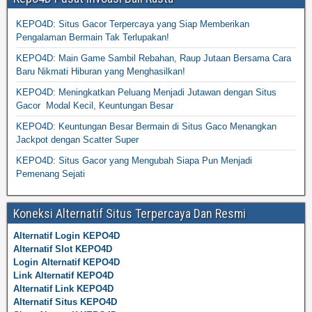
KEPO4D: Situs Gacor Terpercaya yang Siap Memberikan
Pengalaman Bermain Tak Terlupakan!
KEPO4D: Main Game Sambil Rebahan, Raup Jutaan Bersama Cara
Baru Nikmati Hiburan yang Menghasilkan!
KEPO4D: Meningkatkan Peluang Menjadi Jutawan dengan Situs
Gacor Modal Kecil, Keuntungan Besar
KEPO4D: Keuntungan Besar Bermain di Situs Gaco Menangkan
Jackpot dengan Scatter Super
KEPO4D: Situs Gacor yang Mengubah Siapa Pun Menjadi
Pemenang Sejati
Koneksi Alternatif Situs Terpercaya Dan Resmi
Alternatif Login KEPO4D
Alternatif Slot KEPO4D
Login Alternatif KEPO4D
Link Alternatif KEPO4D
Alternatif Link KEPO4D
Alternatif Situs KEPO4D