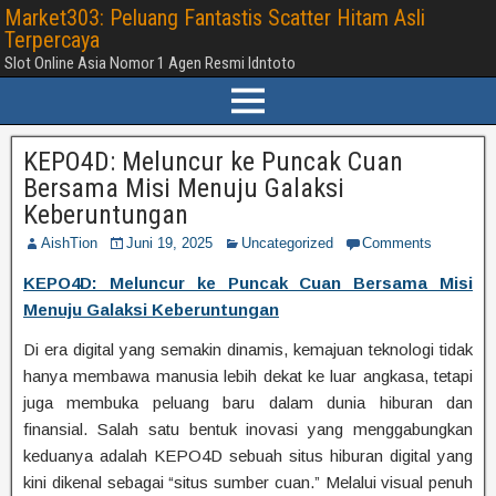
Market303: Peluang Fantastis Scatter Hitam Asli
Terpercaya
Slot Online Asia Nomor 1 Agen Resmi Idntoto
KEPO4D: Meluncur ke Puncak Cuan
Bersama Misi Menuju Galaksi
Keberuntungan
AishTion
Juni 19, 2025
Uncategorized
Comments
KEPO4D: Meluncur ke Puncak Cuan Bersama Misi
Menuju Galaksi Keberuntungan
Di era digital yang semakin dinamis, kemajuan teknologi tidak
hanya membawa manusia lebih dekat ke luar angkasa, tetapi
juga membuka peluang baru dalam dunia hiburan dan
finansial. Salah satu bentuk inovasi yang menggabungkan
keduanya adalah KEPO4D sebuah situs hiburan digital yang
kini dikenal sebagai “situs sumber cuan.” Melalui visual penuh