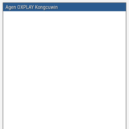
Agen OXPLAY Kongcuwin