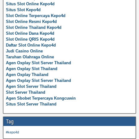
Situs Slot Online Kepo4d
Situs Slot Kepo4d
Slot Online Terpercaya Kepo4d
Slot Online Resmi Kepo4d
Slot Online Thailand Kepo4d
Slot Online Dana Kepo4d
Slot Online QRIS Kepo4d
Daftar Slot Online Kepo4d
Judi Casino Online
Taruhan Olahraga Online
Agen Oxplay Slot Server Thailand
Agen Oxplay Slot Thailand
Agen Oxplay Thailand
Agen Oxplay Slot Server Thailand
Agen Slot Server Thailand
Slot Server Thailand
Agen Sbobet Terpercaya Kongcuwin
Situs Slot Server Thailand
Tag
#kepo4d