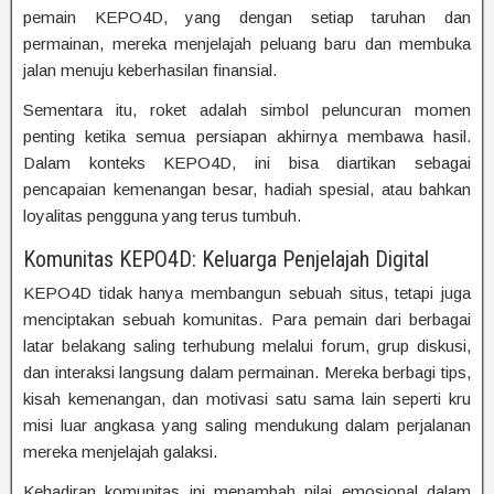
pemain KEPO4D, yang dengan setiap taruhan dan
permainan, mereka menjelajah peluang baru dan membuka
jalan menuju keberhasilan finansial.
Sementara itu, roket adalah simbol peluncuran momen
penting ketika semua persiapan akhirnya membawa hasil.
Dalam konteks KEPO4D, ini bisa diartikan sebagai
pencapaian kemenangan besar, hadiah spesial, atau bahkan
loyalitas pengguna yang terus tumbuh.
Komunitas KEPO4D: Keluarga Penjelajah Digital
KEPO4D tidak hanya membangun sebuah situs, tetapi juga
menciptakan sebuah komunitas. Para pemain dari berbagai
latar belakang saling terhubung melalui forum, grup diskusi,
dan interaksi langsung dalam permainan. Mereka berbagi tips,
kisah kemenangan, dan motivasi satu sama lain seperti kru
misi luar angkasa yang saling mendukung dalam perjalanan
mereka menjelajah galaksi.
Kehadiran komunitas ini menambah nilai emosional dalam