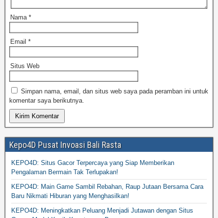
Nama
*
Email
*
Situs Web
Simpan nama, email, dan situs web saya pada peramban ini untuk
komentar saya berikutnya.
Kepo4D Pusat Invoasi Bali Rasta
KEPO4D: Situs Gacor Terpercaya yang Siap Memberikan
Pengalaman Bermain Tak Terlupakan!
KEPO4D: Main Game Sambil Rebahan, Raup Jutaan Bersama Cara
Baru Nikmati Hiburan yang Menghasilkan!
KEPO4D: Meningkatkan Peluang Menjadi Jutawan dengan Situs