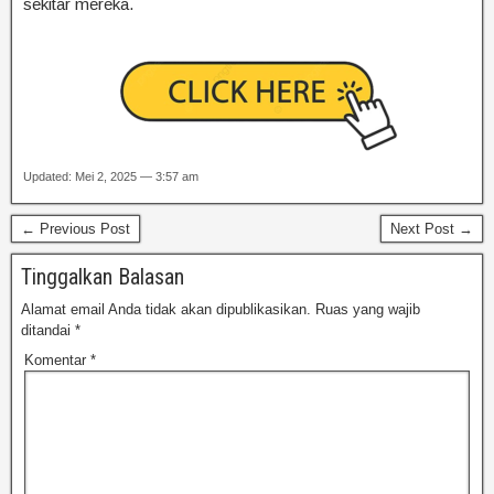
sekitar mereka.
Updated: Mei 2, 2025 — 3:57 am
← Previous Post
Next Post →
Tinggalkan Balasan
Alamat email Anda tidak akan dipublikasikan.
Ruas yang wajib
ditandai
*
Komentar
*