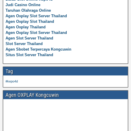
Judi Casino Online
Taruhan Olahraga Online
Agen Oxplay Slot Server Thailand
Agen Oxplay Slot Thailand
Agen Oxplay Thailand
Agen Oxplay Slot Server Thailand
Agen Slot Server Thailand
Slot Server Thailand
Agen Sbobet Terpercaya Kongcuwin
Situs Slot Server Thailand
Tag
#kepo4d
Agen OXPLAY Kongcuwin