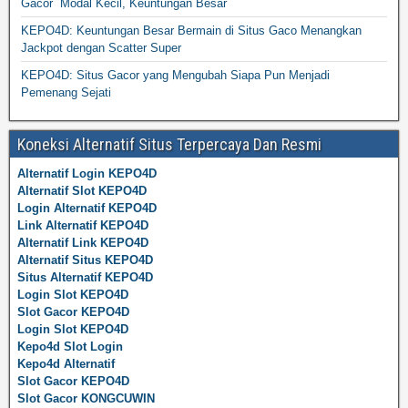
Gacor Modal Kecil, Keuntungan Besar
KEPO4D: Keuntungan Besar Bermain di Situs Gaco Menangkan
Jackpot dengan Scatter Super
KEPO4D: Situs Gacor yang Mengubah Siapa Pun Menjadi
Pemenang Sejati
Koneksi Alternatif Situs Terpercaya Dan Resmi
Alternatif Login KEPO4D
Alternatif Slot KEPO4D
Login Alternatif KEPO4D
Link Alternatif KEPO4D
Alternatif Link KEPO4D
Alternatif Situs KEPO4D
Situs Alternatif KEPO4D
Login Slot KEPO4D
Slot Gacor KEPO4D
Login Slot KEPO4D
Kepo4d Slot Login
Kepo4d Alternatif
Slot Gacor KEPO4D
Slot Gacor KONGCUWIN