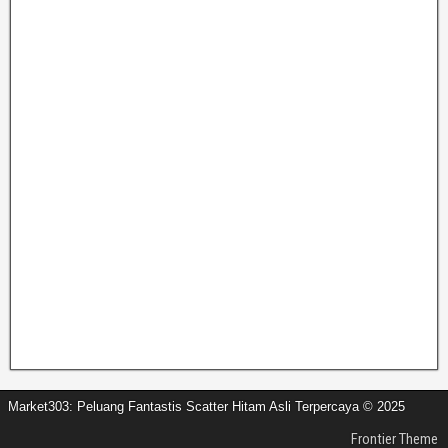
Market303: Peluang Fantastis Scatter Hitam Asli Terpercaya © 2025
Frontier Theme