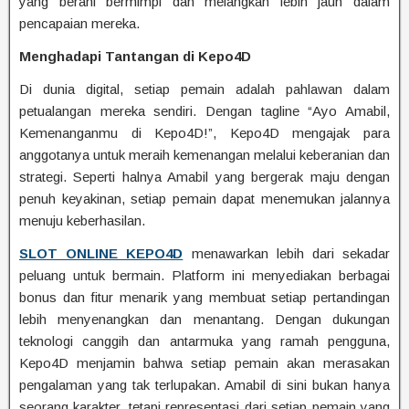
yang berani bermimpi dan melangkah lebih jauh dalam
pencapaian mereka.
Menghadapi Tantangan di Kepo4D
Di dunia digital, setiap pemain adalah pahlawan dalam
petualangan mereka sendiri. Dengan tagline “Ayo Amabil,
Kemenanganmu di Kepo4D!”, Kepo4D mengajak para
anggotanya untuk meraih kemenangan melalui keberanian dan
strategi. Seperti halnya Amabil yang bergerak maju dengan
penuh keyakinan, setiap pemain dapat menemukan jalannya
menuju keberhasilan.
SLOT ONLINE KEPO4D
menawarkan lebih dari sekadar
peluang untuk bermain. Platform ini menyediakan berbagai
bonus dan fitur menarik yang membuat setiap pertandingan
lebih menyenangkan dan menantang. Dengan dukungan
teknologi canggih dan antarmuka yang ramah pengguna,
Kepo4D menjamin bahwa setiap pemain akan merasakan
pengalaman yang tak terlupakan. Amabil di sini bukan hanya
seorang karakter, tetapi representasi dari setiap pemain yang