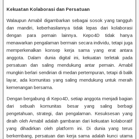
Kekuatan Kolaborasi dan Persatuan
Walaupun Amabil digambarkan sebagai sosok yang tangguh
dan mandiri, keberhasilannya tidak lepas dari kolaborasi
dengan para pemain lainnya. Kepo4D tidak hanya
menawarkan pengalaman bermain secara individu, tetapi juga
memperkenalkan konsep kerja sama yang erat antara
anggota. Dalam dunia digital ini, kekuatan terletak pada
persatuan dan saling mendukung antar pemain. Amabil
mungkin berlari sendirian di medan pertempuran, tetapi di balik
layar, ada komunitas yang saling mendukung untuk meraih
kemenangan bersama.
Dengan bergabung di Kepo4D, setiap anggota menjadi bagian
dari sebuah komunitas besar yang saling berbagi
pengetahuan, strategi, dan pengalaman. Kesuksesan yang
diraih oleh Amabil adalah gambaran dari kekuatan kolaboratif
yang dihadirkan oleh platform ini. Di dunia yang terus
berkembang, persatuan dan kerja sama adalah kunci utama