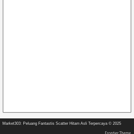
Market303: Peluang Fantastis Scatter Hitam Asli Terpercaya © 2025
Frontier Theme