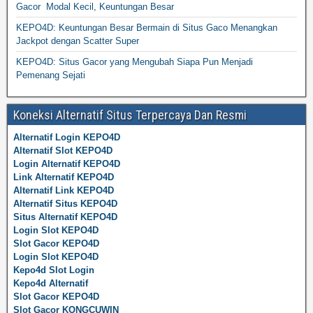
Gacor Modal Kecil, Keuntungan Besar
KEPO4D: Keuntungan Besar Bermain di Situs Gaco Menangkan
Jackpot dengan Scatter Super
KEPO4D: Situs Gacor yang Mengubah Siapa Pun Menjadi
Pemenang Sejati
Koneksi Alternatif Situs Terpercaya Dan Resmi
Alternatif Login KEPO4D
Alternatif Slot KEPO4D
Login Alternatif KEPO4D
Link Alternatif KEPO4D
Alternatif Link KEPO4D
Alternatif Situs KEPO4D
Situs Alternatif KEPO4D
Login Slot KEPO4D
Slot Gacor KEPO4D
Login Slot KEPO4D
Kepo4d Slot Login
Kepo4d Alternatif
Slot Gacor KEPO4D
Slot Gacor KONGCUWIN