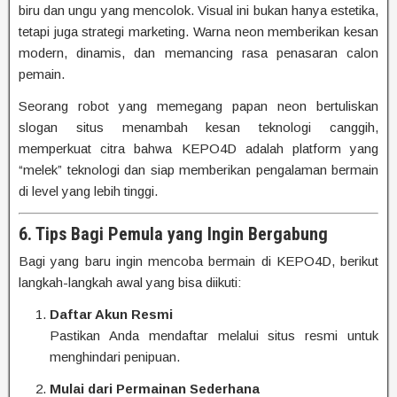
biru dan ungu yang mencolok. Visual ini bukan hanya estetika,
tetapi juga strategi marketing. Warna neon memberikan kesan
modern, dinamis, dan memancing rasa penasaran calon
pemain.
Seorang robot yang memegang papan neon bertuliskan
slogan situs menambah kesan teknologi canggih,
memperkuat citra bahwa KEPO4D adalah platform yang
“melek” teknologi dan siap memberikan pengalaman bermain
di level yang lebih tinggi.
6. Tips Bagi Pemula yang Ingin Bergabung
Bagi yang baru ingin mencoba bermain di KEPO4D, berikut
langkah-langkah awal yang bisa diikuti:
Daftar Akun Resmi
Pastikan Anda mendaftar melalui situs resmi untuk
menghindari penipuan.
Mulai dari Permainan Sederhana