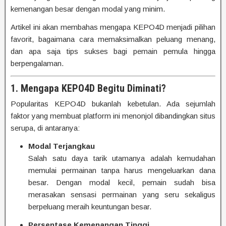
kemenangan besar dengan modal yang minim.
Artikel ini akan membahas mengapa KEPO4D menjadi pilihan
favorit, bagaimana cara memaksimalkan peluang menang,
dan apa saja tips sukses bagi pemain pemula hingga
berpengalaman.
1. Mengapa KEPO4D Begitu Diminati?
Popularitas KEPO4D bukanlah kebetulan. Ada sejumlah
faktor yang membuat platform ini menonjol dibandingkan situs
serupa, di antaranya:
Modal Terjangkau
Salah satu daya tarik utamanya adalah kemudahan
memulai permainan tanpa harus mengeluarkan dana
besar. Dengan modal kecil, pemain sudah bisa
merasakan sensasi permainan yang seru sekaligus
berpeluang meraih keuntungan besar.
Persentase Kemenangan Tinggi