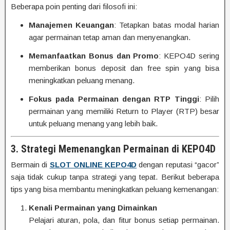
Beberapa poin penting dari filosofi ini:
Manajemen Keuangan
: Tetapkan batas modal harian
agar permainan tetap aman dan menyenangkan.
Memanfaatkan Bonus dan Promo
: KEPO4D sering
memberikan bonus deposit dan free spin yang bisa
meningkatkan peluang menang.
Fokus pada Permainan dengan RTP Tinggi
: Pilih
permainan yang memiliki Return to Player (RTP) besar
untuk peluang menang yang lebih baik.
3. Strategi Memenangkan Permainan di KEPO4D
Bermain di
SLOT ONLINE KEPO4D
dengan reputasi “gacor”
saja tidak cukup tanpa strategi yang tepat. Berikut beberapa
tips yang bisa membantu meningkatkan peluang kemenangan:
Kenali Permainan yang Dimainkan
Pelajari aturan, pola, dan fitur bonus setiap permainan.