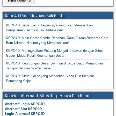
Kepo4D Pusat Invoasi Bali Rasta
KEPO4D: Situs Gacor Terpercaya yang Siap Memberikan
Pengalaman Bermain Tak Terlupakan!
KEPO4D: Main Game Sambil Rebahan, Raup Jutaan Bersama Cara
Baru Nikmati Hiburan yang Menghasilkan!
KEPO4D: Meningkatkan Peluang Menjadi Jutawan dengan Situs
Gacor Modal Kecil, Keuntungan Besar
KEPO4D: Keuntungan Besar Bermain di Situs Gaco Menangkan
Jackpot dengan Scatter Super
KEPO4D: Situs Gacor yang Mengubah Siapa Pun Menjadi
Pemenang Sejati
Koneksi Alternatif Situs Terpercaya Dan Resmi
Alternatif Login KEPO4D
Alternatif Slot KEPO4D
Login Alternatif KEPO4D