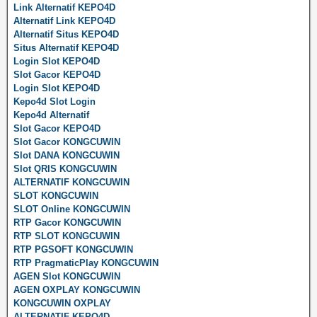
Link Alternatif KEPO4D
Alternatif Link KEPO4D
Alternatif Situs KEPO4D
Situs Alternatif KEPO4D
Login Slot KEPO4D
Slot Gacor KEPO4D
Login Slot KEPO4D
Kepo4d Slot Login
Kepo4d Alternatif
Slot Gacor KEPO4D
Slot Gacor KONGCUWIN
Slot DANA KONGCUWIN
Slot QRIS KONGCUWIN
ALTERNATIF KONGCUWIN
SLOT KONGCUWIN
SLOT Online KONGCUWIN
RTP Gacor KONGCUWIN
RTP SLOT KONGCUWIN
RTP PGSOFT KONGCUWIN
RTP PragmaticPlay KONGCUWIN
AGEN Slot KONGCUWIN
AGEN OXPLAY KONGCUWIN
KONGCUWIN OXPLAY
ALTERNATIF KEPO4D