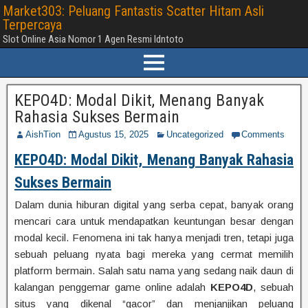
Market303: Peluang Fantastis Scatter Hitam Asli
Terpercaya
Slot Online Asia Nomor 1 Agen Resmi Idntoto
KEPO4D: Modal Dikit, Menang Banyak
Rahasia Sukses Bermain
AishTion
Agustus 15, 2025
Uncategorized
Comments
KEPO4D: Modal Dikit, Menang Banyak Rahasia
Sukses Bermain
Dalam dunia hiburan digital yang serba cepat, banyak orang
mencari cara untuk mendapatkan keuntungan besar dengan
modal kecil. Fenomena ini tak hanya menjadi tren, tetapi juga
sebuah peluang nyata bagi mereka yang cermat memilih
platform bermain. Salah satu nama yang sedang naik daun di
kalangan penggemar game online adalah
KEPO4D
, sebuah
situs yang dikenal “gacor” dan menjanjikan peluang