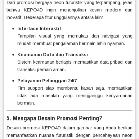
Dari promosi bergaya neon futuristik yang terpampang, jelas
bahwa KEPO4D ingin menonjolkan kesan modern dan
inovatif. Beberapa fitur unggulannya antara lain:
Interface Interaktif
Tampilan visual yang memukau dan navigasi yang
mudah membuat pengalaman bermain lebih nyaman.
Keamanan Data dan Transaksi
Sistem keamanan berlapis memastikan data pribadi dan
transaksi pemain aman.
Pelayanan Pelanggan 24/7
Tim support siap membantu kapan saja, memastikan
tidak ada masalah yang mengganggu kenyamanan
bermain.
5. Mengapa Desain Promosi Penting?
Desain promosi KEPO4D dalam gambar yang Anda berikan
memanfaatkan nuansa futuristik dengan pencahayaan neon