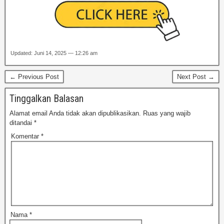
Updated: Juni 14, 2025 — 12:26 am
← Previous Post
Next Post →
Tinggalkan Balasan
Alamat email Anda tidak akan dipublikasikan.
Ruas yang wajib
ditandai
*
Komentar
*
Nama
*