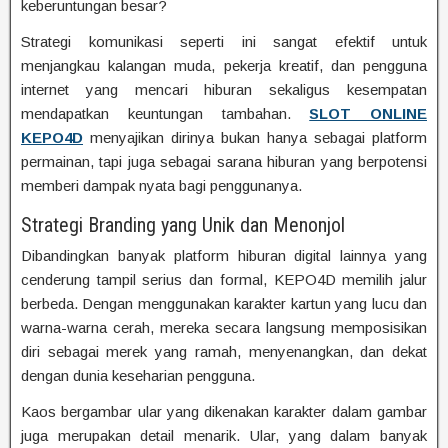
keberuntungan besar?
Strategi komunikasi seperti ini sangat efektif untuk
menjangkau kalangan muda, pekerja kreatif, dan pengguna
internet yang mencari hiburan sekaligus kesempatan
mendapatkan keuntungan tambahan.
SLOT ONLINE
KEPO4D
menyajikan dirinya bukan hanya sebagai platform
permainan, tapi juga sebagai sarana hiburan yang berpotensi
memberi dampak nyata bagi penggunanya.
Strategi Branding yang Unik dan Menonjol
Dibandingkan banyak platform hiburan digital lainnya yang
cenderung tampil serius dan formal, KEPO4D memilih jalur
berbeda. Dengan menggunakan karakter kartun yang lucu dan
warna-warna cerah, mereka secara langsung memposisikan
diri sebagai merek yang ramah, menyenangkan, dan dekat
dengan dunia keseharian pengguna.
Kaos bergambar ular yang dikenakan karakter dalam gambar
juga merupakan detail menarik. Ular, yang dalam banyak