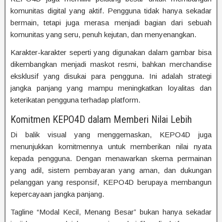
komunitas digital yang aktif. Pengguna tidak hanya sekadar
bermain, tetapi juga merasa menjadi bagian dari sebuah
komunitas yang seru, penuh kejutan, dan menyenangkan.
Karakter-karakter seperti yang digunakan dalam gambar bisa
dikembangkan menjadi maskot resmi, bahkan merchandise
eksklusif yang disukai para pengguna. Ini adalah strategi
jangka panjang yang mampu meningkatkan loyalitas dan
keterikatan pengguna terhadap platform.
Komitmen KEPO4D dalam Memberi Nilai Lebih
Di balik visual yang menggemaskan, KEPO4D juga
menunjukkan komitmennya untuk memberikan nilai nyata
kepada pengguna. Dengan menawarkan skema permainan
yang adil, sistem pembayaran yang aman, dan dukungan
pelanggan yang responsif, KEPO4D berupaya membangun
kepercayaan jangka panjang.
Tagline “Modal Kecil, Menang Besar” bukan hanya sekadar