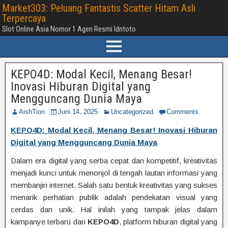
Market303: Peluang Fantastis Scatter Hitam Asli
Terpercaya
Slot Online Asia Nomor 1 Agen Resmi Idntoto
KEPO4D: Modal Kecil, Menang Besar!
Inovasi Hiburan Digital yang
Mengguncang Dunia Maya
AishTion
Juni 14, 2025
Uncategorized
Comments
KEPO4D: Modal Kecil, Menang Besar! Inovasi Hiburan
Digital yang Mengguncang Dunia Maya
Dalam era digital yang serba cepat dan kompetitif, kreativitas
menjadi kunci untuk menonjol di tengah lautan informasi yang
membanjiri internet. Salah satu bentuk kreativitas yang sukses
menarik perhatian publik adalah pendekatan visual yang
cerdas dan unik. Hal inilah yang tampak jelas dalam
kampanye terbaru dari
KEPO4D
, platform hiburan digital yang