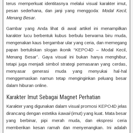
terus memperkuat identitasnya melalui visual karakter imut,
pesan sederhana, dan janji yang menggoda:
Modal Kecil,
Menang Besar
.
Gambar yang Anda lihat di awal artikel ini menampilkan
karakter lucu berbentuk kubus berbulu berwarna biru muda,
mengenakan kaus bergambar ular yang ceria, dan memegang
papan bertuliskan slogan ikonik “KEPO4D – Modal Kecil,
Menang Besar”. Gaya visual ini bukan hanya menghibur,
tetapi juga menjadi simbol strategi pemasaran yang cerdas,
menyasar generasi muda yang menyukai hal-hal
menggemaskan namun tetap menginginkan peluang besar
dalam hiburan online.
Karakter Imut Sebagai Magnet Perhatian
Karakter yang digunakan dalam visual promosi KEPO4D jelas
dirancang dengan estetika
kawaii
(imut) yang kuat. Mata besar
yang berbinar, pipi merah muda, dan ekspresi ceria
memberikan kesan ramah dan menyenangkan. Ini adalah