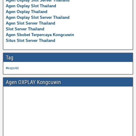
Agen Oxplay Slot Server Thailand
Agen Oxplay Slot Thailand
Agen Oxplay Thailand
Agen Oxplay Slot Server Thailand
Agen Slot Server Thailand
Slot Server Thailand
Agen Sbobet Terpercaya Kongcuwin
Situs Slot Server Thailand
Tag
#kepo4d
Agen OXPLAY Kongcuwin