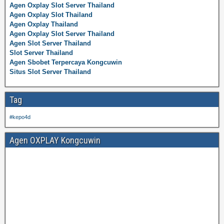
Agen Oxplay Slot Server Thailand
Agen Oxplay Slot Thailand
Agen Oxplay Thailand
Agen Oxplay Slot Server Thailand
Agen Slot Server Thailand
Slot Server Thailand
Agen Sbobet Terpercaya Kongcuwin
Situs Slot Server Thailand
Tag
#kepo4d
Agen OXPLAY Kongcuwin