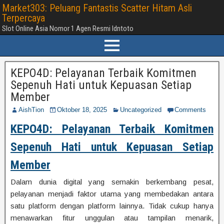
Market303: Peluang Fantastis Scatter Hitam Asli
Terpercaya
Slot Online Asia Nomor 1 Agen Resmi Idntoto
KEPO4D: Pelayanan Terbaik Komitmen
Sepenuh Hati untuk Kepuasan Setiap
Member
AishTion
Oktober 18, 2025
Uncategorized
Comments
KEPO4D: Pelayanan Terbaik Komitmen
Sepenuh Hati untuk Kepuasan Setiap
Member
Dalam dunia digital yang semakin berkembang pesat,
pelayanan menjadi faktor utama yang membedakan antara
satu platform dengan platform lainnya. Tidak cukup hanya
menawarkan fitur unggulan atau tampilan menarik,