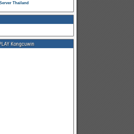
 Server Thailand
PLAY Kongcuwin