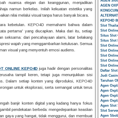
AGEN Slo
bah nuansa elegan dan keanggunan, menjadikan
AGEN OX
haja namun berkelas. Inilah kekuatan estetika yang
KONGCUW
n nilai melalui visual tanpa harus banyak bicara.
ALTERNAT
KEPO4D 8
 secara kebetulan. KEPO4D memahami bahwa dalam
Slot Thail
Slot Onlin
“kata pertama” yang diucapkan. Maka dari itu, setiap
Situs Slot
an seksama: dari pencahayaan alami, latar belakang
Situs Slot
kspresi wajah yang menggambarkan ketulusan. Semua
Slot Onlin
aman visual yang menyentuh emosi audiens.
Slot Onli
Slot Onlin
Slot Onli
Slot Onli
OT ONLINE KEPO4D
juga hadir dengan personalitas
Daftar Slo
rusaha tampil keren, tetapi juga menunjukkan sisi
Judi Casin
Taruhan Ol
ns. Dalam setiap konten yang diproduksi, KEPO4D
Agen Oxpla
rongan untuk eksplorasi, serta semangat untuk terus
Agen Oxpla
Agen Oxpl
Agen Oxpla
tengah banjir konten digital yang kadang hanya fokus
Agen Slot 
ambil pendekatan berbeda: mengedepankan keaslian
Slot Serve
gan gaya yang hangat, tidak menggurui, dan membuat
Agen Sbob