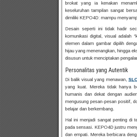
brokat yang ia kenakan menam
keseluruhan tampilan sangat bersa
dimiliki KEPO4D: mampu menyampaika
Desain seperti ini tidak hadir
komunikasi digital, visual adalah 
elemen dalam gambar dipilih deng
hijau yang menenangkan, hingga e
disusun untuk menciptakan pengal
Personalitas yang Autentik
Di balik visual yang menawan,
SL
yang kuat. Mereka tidak hanya be
humanis dan dekat dengan audie
mengusung pesan-pesan positif, do
belajar dan berkembang.
Hal ini menjadi sangat penting di 
pada sensasi. KEPO4D justru meng
dan empati. Mereka berbicara den