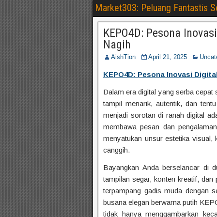
Market303: Peluang Fantastis Sc
KEPO4D: Pesona Inovas
Nagih
AishTion
April 21, 2025
Uncat
KEPO4D: Pesona Inovasi Digita
Dalam era digital yang serba cepat 
tampil menarik, autentik, dan ten
menjadi sorotan di ranah digital a
membawa pesan dan pengalaman y
menyatukan unsur estetika visual, 
canggih.
Bayangkan Anda berselancar di 
tampilan segar, konten kreatif, da
terpampang gadis muda dengan sen
busana elegan berwarna putih KEP
tidak hanya menggambarkan keca