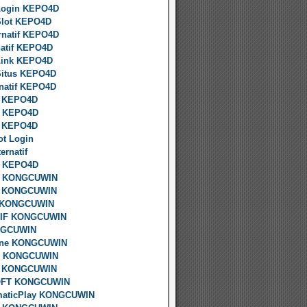
 Login KEPO4D
 Slot KEPO4D
rnatif KEPO4D
natif KEPO4D
 Link KEPO4D
 Situs KEPO4D
rnatif KEPO4D
t KEPO4D
r KEPO4D
t KEPO4D
ot Login
ernatif
r KEPO4D
or KONGCUWIN
A KONGCUWIN
S KONGCUWIN
IF KONGCUWIN
NGCUWIN
ine KONGCUWIN
r KONGCUWIN
 KONGCUWIN
OFT KONGCUWIN
maticPlay KONGCUWIN