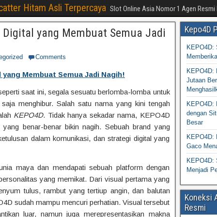
atter Hitam Asli Terpercaya
Slot Online Asia Nomor 1 Agen Resmi 
Kepo4D Pu
i Digital yang Membuat Semua Jadi
KEPO4D: S
Memberika
egorized
Comments
KEPO4D: M
l yang Membuat Semua Jadi Nagih!
Jutaan Ber
Menghasil
seperti saat ini, segala sesuatu berlomba-lomba untuk
tu saja menghibur. Salah satu nama yang kini tengah
KEPO4D: M
dengan Si
dalah
KEPO4D
. Tidak hanya sekadar nama, KEPO4D
Besar
ang benar-benar bikin nagih. Sebuah brand yang
KEPO4D: K
ketulusan dalam komunikasi, dan strategi digital yang
Gaco Mena
KEPO4D: S
dunia maya dan mendapati sebuah platform dengan
Menjadi P
n personalitas yang memikat. Dari visual pertama yang
yum tulus, rambut yang tertiup angin, dan balutan
Koneksi A
O4D sudah mampu mencuri perhatian. Visual tersebut
Resmi
ntikan luar, namun juga merepresentasikan makna