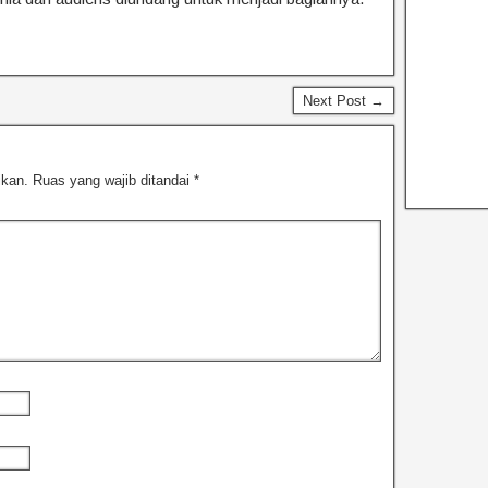
Next Post →
ikan.
Ruas yang wajib ditandai
*