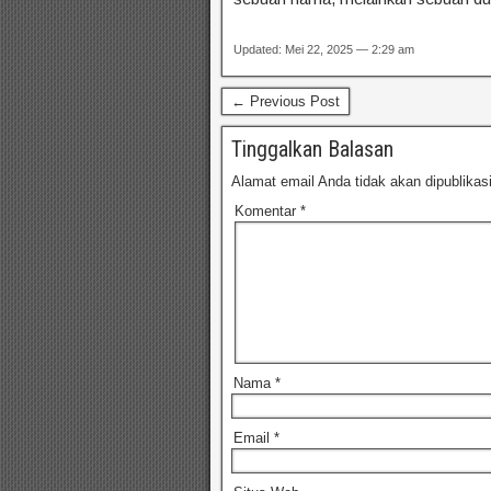
Updated: Mei 22, 2025 — 2:29 am
← Previous Post
Tinggalkan Balasan
Alamat email Anda tidak akan dipublikas
Komentar
*
Nama
*
Email
*