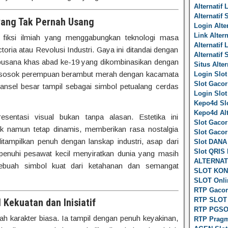
Alternatif
Alternatif
yang Tak Pernah Usang
Login Alte
Link Alter
fiksi ilmiah yang menggabungkan teknologi masa
Alternatif
toria atau Revolusi Industri. Gaya ini ditandai dengan
Alternatif
 busana khas abad ke-19 yang dikombinasikan dengan
Situs Alte
ar, sosok perempuan berambut merah dengan kacamata
Login Slo
Slot Gaco
s ransel besar tampil sebagai simbol petualang cerdas
Login Slo
Kepo4d Sl
Kepo4d Alt
sentasi visual bukan tanpa alasan. Estetika ini
Slot Gaco
k namun tetap dinamis, memberikan rasa nostalgia
Slot Gac
itampilkan penuh dengan lanskap industri, asap dari
Slot DAN
Slot QRI
ipenuhi pesawat kecil menyiratkan dunia yang masih
ALTERNAT
sebuah simbol kuat dari ketahanan dan semangat
SLOT KO
SLOT Onl
RTP Gaco
RTP SLOT
Kekuatan dan Inisiatif
RTP PGS
 karakter biasa. Ia tampil dengan penuh keyakinan,
RTP Prag