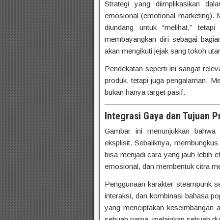
Strategi yang diimplikasikan d
emosional (emotional marketing). M
diundang untuk “melihat,” tetap
membayangkan diri sebagai bagian
akan mengikuti jejak sang tokoh ut
Pendekatan seperti ini sangat relev
produk, tetapi juga pengalaman. Mer
bukan hanya target pasif.
Integrasi Gaya dan Tujuan P
Gambar ini menunjukkan bahwa s
eksplisit. Sebaliknya, membungkus
bisa menjadi cara yang jauh lebih 
emosional, dan membentuk citra me
Penggunaan karakter steampunk seba
interaksi, dan kombinasi bahasa po
yang menciptakan keseimbangan an
sebuah nama, melainkan sebuah dun