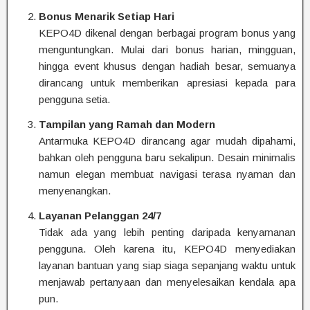
Bonus Menarik Setiap Hari
KEPO4D dikenal dengan berbagai program bonus yang
menguntungkan. Mulai dari bonus harian, mingguan,
hingga event khusus dengan hadiah besar, semuanya
dirancang untuk memberikan apresiasi kepada para
pengguna setia.
Tampilan yang Ramah dan Modern
Antarmuka KEPO4D dirancang agar mudah dipahami,
bahkan oleh pengguna baru sekalipun. Desain minimalis
namun elegan membuat navigasi terasa nyaman dan
menyenangkan.
Layanan Pelanggan 24/7
Tidak ada yang lebih penting daripada kenyamanan
pengguna. Oleh karena itu, KEPO4D menyediakan
layanan bantuan yang siap siaga sepanjang waktu untuk
menjawab pertanyaan dan menyelesaikan kendala apa
pun.