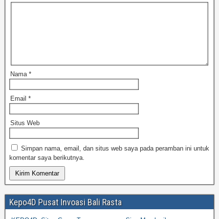
Nama
*
Email
*
Situs Web
Simpan nama, email, dan situs web saya pada peramban ini untuk
komentar saya berikutnya.
Kepo4D Pusat Invoasi Bali Rasta