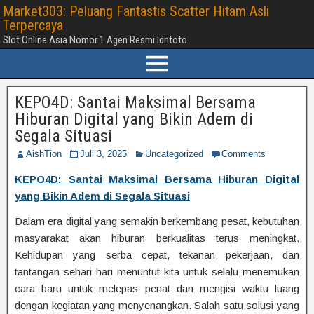
Market303: Peluang Fantastis Scatter Hitam Asli
Terpercaya
Slot Online Asia Nomor 1 Agen Resmi Idntoto
KEPO4D: Santai Maksimal Bersama
Hiburan Digital yang Bikin Adem di
Segala Situasi
AishTion
Juli 3, 2025
Uncategorized
Comments
KEPO4D: Santai Maksimal Bersama Hiburan Digital
yang Bikin Adem di Segala Situasi
Dalam era digital yang semakin berkembang pesat, kebutuhan
masyarakat akan hiburan berkualitas terus meningkat.
Kehidupan yang serba cepat, tekanan pekerjaan, dan
tantangan sehari-hari menuntut kita untuk selalu menemukan
cara baru untuk melepas penat dan mengisi waktu luang
dengan kegiatan yang menyenangkan. Salah satu solusi yang