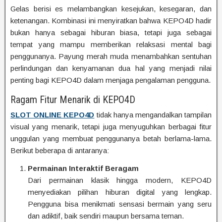
Gelas berisi es melambangkan kesejukan, kesegaran, dan
ketenangan. Kombinasi ini menyiratkan bahwa KEPO4D hadir
bukan hanya sebagai hiburan biasa, tetapi juga sebagai
tempat yang mampu memberikan relaksasi mental bagi
penggunanya. Payung merah muda menambahkan sentuhan
perlindungan dan kenyamanan dua hal yang menjadi nilai
penting bagi KEPO4D dalam menjaga pengalaman pengguna.
Ragam Fitur Menarik di KEPO4D
SLOT ONLINE KEPO4D
tidak hanya mengandalkan tampilan
visual yang menarik, tetapi juga menyuguhkan berbagai fitur
unggulan yang membuat penggunanya betah berlama-lama.
Berikut beberapa di antaranya:
Permainan Interaktif Beragam
Dari permainan klasik hingga modern, KEPO4D
menyediakan pilihan hiburan digital yang lengkap.
Pengguna bisa menikmati sensasi bermain yang seru
dan adiktif, baik sendiri maupun bersama teman.