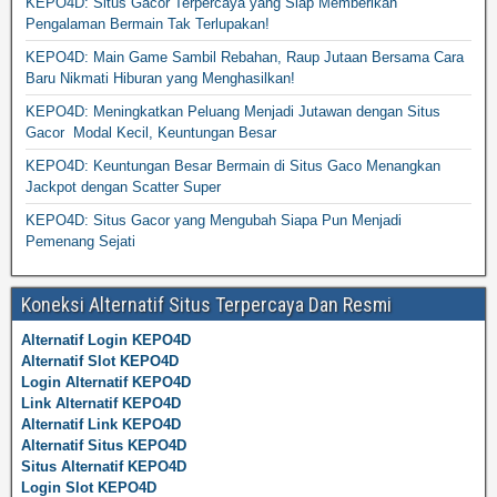
KEPO4D: Situs Gacor Terpercaya yang Siap Memberikan
Pengalaman Bermain Tak Terlupakan!
KEPO4D: Main Game Sambil Rebahan, Raup Jutaan Bersama Cara
Baru Nikmati Hiburan yang Menghasilkan!
KEPO4D: Meningkatkan Peluang Menjadi Jutawan dengan Situs
Gacor Modal Kecil, Keuntungan Besar
KEPO4D: Keuntungan Besar Bermain di Situs Gaco Menangkan
Jackpot dengan Scatter Super
KEPO4D: Situs Gacor yang Mengubah Siapa Pun Menjadi
Pemenang Sejati
Koneksi Alternatif Situs Terpercaya Dan Resmi
Alternatif Login KEPO4D
Alternatif Slot KEPO4D
Login Alternatif KEPO4D
Link Alternatif KEPO4D
Alternatif Link KEPO4D
Alternatif Situs KEPO4D
Situs Alternatif KEPO4D
Login Slot KEPO4D