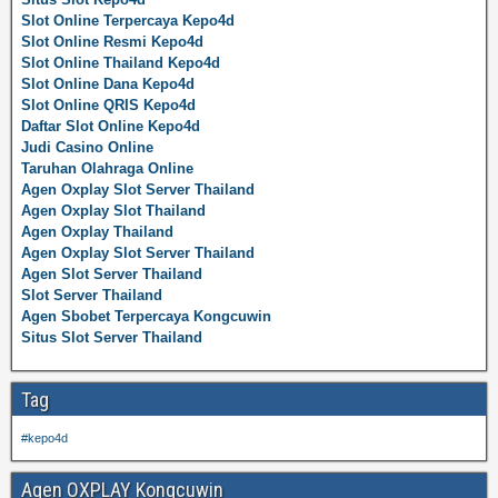
Slot Online Terpercaya Kepo4d
Slot Online Resmi Kepo4d
Slot Online Thailand Kepo4d
Slot Online Dana Kepo4d
Slot Online QRIS Kepo4d
Daftar Slot Online Kepo4d
Judi Casino Online
Taruhan Olahraga Online
Agen Oxplay Slot Server Thailand
Agen Oxplay Slot Thailand
Agen Oxplay Thailand
Agen Oxplay Slot Server Thailand
Agen Slot Server Thailand
Slot Server Thailand
Agen Sbobet Terpercaya Kongcuwin
Situs Slot Server Thailand
Tag
#kepo4d
Agen OXPLAY Kongcuwin