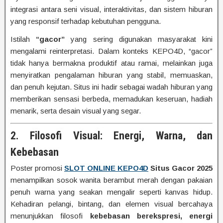
integrasi antara seni visual, interaktivitas, dan sistem hiburan
yang responsif terhadap kebutuhan pengguna.
Istilah
“gacor”
yang sering digunakan masyarakat kini
mengalami reinterpretasi. Dalam konteks KEPO4D, “gacor”
tidak hanya bermakna produktif atau ramai, melainkan juga
menyiratkan pengalaman hiburan yang stabil, memuaskan,
dan penuh kejutan. Situs ini hadir sebagai wadah hiburan yang
memberikan sensasi berbeda, memadukan keseruan, hadiah
menarik, serta desain visual yang segar.
2. Filosofi Visual: Energi, Warna, dan
Kebebasan
Poster promosi
SLOT ONLINE KEPO4D
Situs Gacor 2025
menampilkan sosok wanita berambut merah dengan pakaian
penuh warna yang seakan mengalir seperti kanvas hidup.
Kehadiran pelangi, bintang, dan elemen visual bercahaya
menunjukkan filosofi
kebebasan berekspresi, energi