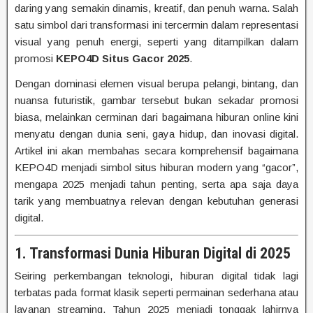
daring yang semakin dinamis, kreatif, dan penuh warna. Salah
satu simbol dari transformasi ini tercermin dalam representasi
visual yang penuh energi, seperti yang ditampilkan dalam
promosi
KEPO4D Situs Gacor 2025
.
Dengan dominasi elemen visual berupa pelangi, bintang, dan
nuansa futuristik, gambar tersebut bukan sekadar promosi
biasa, melainkan cerminan dari bagaimana hiburan online kini
menyatu dengan dunia seni, gaya hidup, dan inovasi digital.
Artikel ini akan membahas secara komprehensif bagaimana
KEPO4D menjadi simbol situs hiburan modern yang “gacor”,
mengapa 2025 menjadi tahun penting, serta apa saja daya
tarik yang membuatnya relevan dengan kebutuhan generasi
digital.
1. Transformasi Dunia Hiburan Digital di 2025
Seiring perkembangan teknologi, hiburan digital tidak lagi
terbatas pada format klasik seperti permainan sederhana atau
layanan streaming. Tahun 2025 menjadi tonggak lahirnya