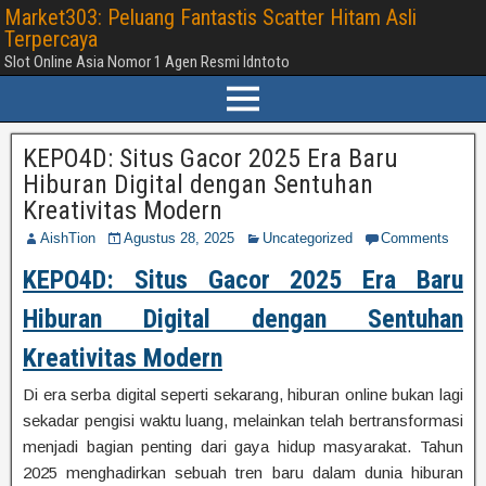
Market303: Peluang Fantastis Scatter Hitam Asli
Terpercaya
Slot Online Asia Nomor 1 Agen Resmi Idntoto
KEPO4D: Situs Gacor 2025 Era Baru
Hiburan Digital dengan Sentuhan
Kreativitas Modern
AishTion
Agustus 28, 2025
Uncategorized
Comments
KEPO4D: Situs Gacor 2025 Era Baru
Hiburan Digital dengan Sentuhan
Kreativitas Modern
Di era serba digital seperti sekarang, hiburan online bukan lagi
sekadar pengisi waktu luang, melainkan telah bertransformasi
menjadi bagian penting dari gaya hidup masyarakat. Tahun
2025 menghadirkan sebuah tren baru dalam dunia hiburan