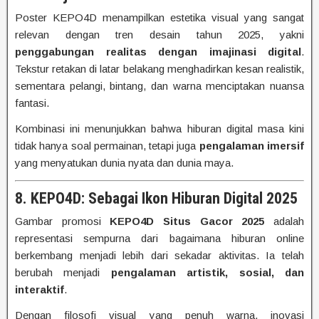
Poster KEPO4D menampilkan estetika visual yang sangat
relevan dengan tren desain tahun 2025, yakni
penggabungan realitas dengan imajinasi digital
.
Tekstur retakan di latar belakang menghadirkan kesan realistik,
sementara pelangi, bintang, dan warna menciptakan nuansa
fantasi.
Kombinasi ini menunjukkan bahwa hiburan digital masa kini
tidak hanya soal permainan, tetapi juga
pengalaman imersif
yang menyatukan dunia nyata dan dunia maya.
8. KEPO4D: Sebagai Ikon Hiburan Digital 2025
Gambar promosi
KEPO4D Situs Gacor 2025
adalah
representasi sempurna dari bagaimana hiburan online
berkembang menjadi lebih dari sekadar aktivitas. Ia telah
berubah menjadi
pengalaman artistik, sosial, dan
interaktif
.
Dengan filosofi visual yang penuh warna, inovasi