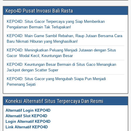
Kepo4D Pusat Invoasi Bali Rasta
KEPO4D: Situs Gacor Terpercaya yang Siap Memberikan
Pengalaman Bermain Tak Terlupakan!
KEPO4D: Main Game Sambil Rebahan, Raup Jutaan Bersama Cara
Baru Nikmati Hiburan yang Menghasilkan!
KEPO4D: Meningkatkan Peluang Menjadi Jutawan dengan Situs
Gacor Modal Kecil, Keuntungan Besar
KEPO4D: Keuntungan Besar Bermain di Situs Gaco Menangkan
Jackpot dengan Scatter Super
KEPO4D: Situs Gacor yang Mengubah Siapa Pun Menjadi
Pemenang Sejati
Koneksi Alternatif Situs Terpercaya Dan Resmi
Alternatif Login KEPO4D
Alternatif Slot KEPO4D
Login Alternatif KEPO4D
Link Alternatif KEPO4D