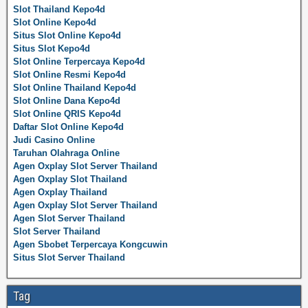
Slot Thailand Kepo4d
Slot Online Kepo4d
Situs Slot Online Kepo4d
Situs Slot Kepo4d
Slot Online Terpercaya Kepo4d
Slot Online Resmi Kepo4d
Slot Online Thailand Kepo4d
Slot Online Dana Kepo4d
Slot Online QRIS Kepo4d
Daftar Slot Online Kepo4d
Judi Casino Online
Taruhan Olahraga Online
Agen Oxplay Slot Server Thailand
Agen Oxplay Slot Thailand
Agen Oxplay Thailand
Agen Oxplay Slot Server Thailand
Agen Slot Server Thailand
Slot Server Thailand
Agen Sbobet Terpercaya Kongcuwin
Situs Slot Server Thailand
Tag