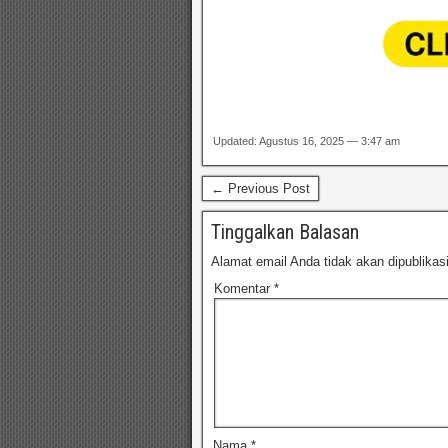
Updated: Agustus 16, 2025 — 3:47 am
← Previous Post
Tinggalkan Balasan
Alamat email Anda tidak akan dipublikas
Komentar
*
Nama
*