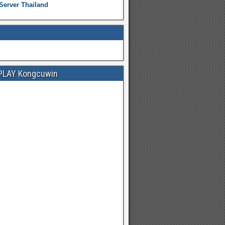
 Server Thailand
PLAY Kongcuwin