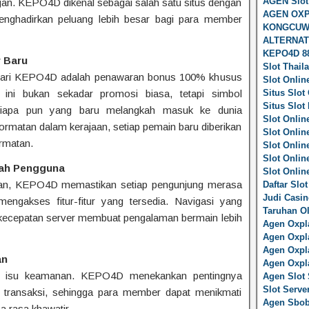
AGEN Slo
. KEPO4D dikenal sebagai salah satu situs dengan
AGEN OX
 menghadirkan peluang lebih besar bagi para member
KONGCUW
ALTERNAT
KEPO4D 8
 Baru
Slot Thail
a dari KEPO4D adalah penawaran bonus 100% khusus
Slot Onlin
ini bukan sekadar promosi biasa, tetapi simbol
Situs Slot
Situs Slot
iapa pun yang baru melangkah masuk ke dunia
Slot Onlin
matan dalam kerajaan, setiap pemain baru diberikan
Slot Onli
rmatan.
Slot Onlin
Slot Onli
ah Pengguna
Slot Onli
an, KEPO4D memastikan setiap pengunjung merasa
Daftar Slo
Judi Casin
gakses fitur-fitur yang tersedia. Navigasi yang
Taruhan Ol
kecepatan server membuat pengalaman bermain lebih
Agen Oxpla
Agen Oxpla
Agen Oxpl
an
Agen Oxpla
dari isu keamanan. KEPO4D menekankan pentingnya
Agen Slot 
Slot Serve
an transaksi, sehingga para member dapat menikmati
Agen Sbob
 rasa khawatir.