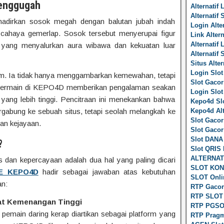
Menggugah
Alternatif
Alternatif
irkan sosok megah dengan balutan jubah indah
Login Alte
gi cahaya gemerlap. Sosok tersebut menyerupai figur
Link Alter
Alternatif
n yang menyalurkan aura wibawa dan kekuatan luar
Alternatif
Situs Alte
Login Slo
am. Ia tidak hanya menggambarkan kemewahan, tetapi
Slot Gaco
bermain di KEPO4D memberikan pengalaman seakan
Login Slo
yang lebih tinggi. Pencitraan ini menekankan bahwa
Kepo4d Sl
rgabung ke sebuah situs, tetapi seolah melangkah ke
Kepo4d Alt
Slot Gaco
an kejayaan.
Slot Gac
Slot DAN
?
Slot QRI
ALTERNAT
tas dan kepercayaan adalah dua hal yang paling dicari
SLOT KO
E KEPO4D
hadir sebagai jawaban atas kebutuhan
SLOT Onl
an:
RTP Gaco
RTP SLOT
at Kemenangan Tinggi
RTP PGS
pemain daring kerap diartikan sebagai platform yang
RTP Prag