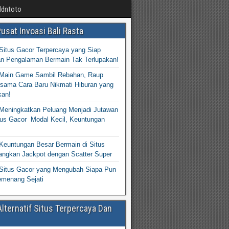
Idntoto
sat Invoasi Bali Rasta
itus Gacor Terpercaya yang Siap
n Pengalaman Bermain Tak Terlupakan!
ain Game Sambil Rebahan, Raup
sama Cara Baru Nikmati Hiburan yang
kan!
eningkatkan Peluang Menjadi Jutawan
tus Gacor Modal Kecil, Keuntungan
euntungan Besar Bermain di Situs
ngkan Jackpot dengan Scatter Super
itus Gacor yang Mengubah Siapa Pun
emenang Sejati
lternatif Situs Terpercaya Dan