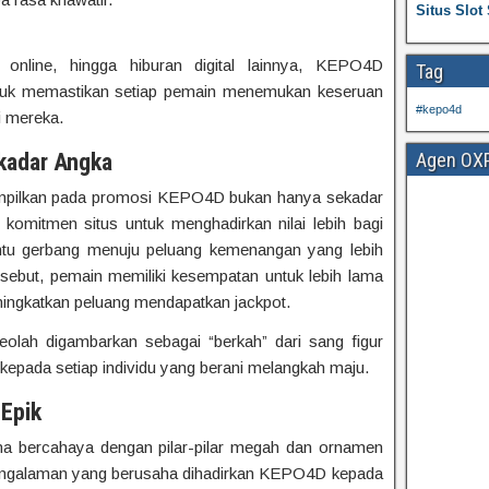
Situs Slot
 online, hingga hiburan digital lainnya, KEPO4D
Tag
ntuk memastikan setiap pemain menemukan keseruan
#kepo4d
i mereka.
kadar Angka
Agen OX
mpilkan pada promosi KEPO4D bukan hanya sekadar
 komitmen situs untuk menghadirkan nilai lebih bagi
pintu gerbang menuju peluang kemenangan yang lebih
sebut, pemain memiliki kesempatan untuk lebih lama
ingkatkan peluang mendapatkan jackpot.
eolah digambarkan sebagai “berkah” dari sang figur
pada setiap individu yang berani melangkah maju.
Epik
a bercahaya dengan pilar-pilar megah dan ornamen
pengalaman yang berusaha dihadirkan KEPO4D kepada