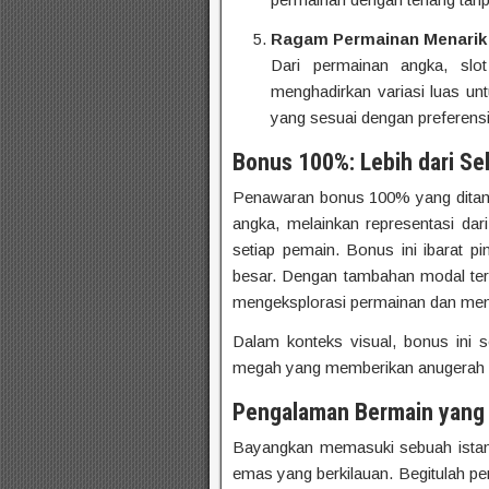
Ragam Permainan Menarik
Dari permainan angka, slot
menghadirkan variasi luas u
yang sesuai dengan preferens
Bonus 100%: Lebih dari Se
Penawaran bonus 100% yang dita
angka, melainkan representasi dari
setiap pemain. Bonus ini ibarat 
besar. Dengan tambahan modal ter
mengeksplorasi permainan dan men
Dalam konteks visual, bonus ini s
megah yang memberikan anugerah ke
Pengalaman Bermain yang 
Bayangkan memasuki sebuah istan
emas yang berkilauan. Begitulah 