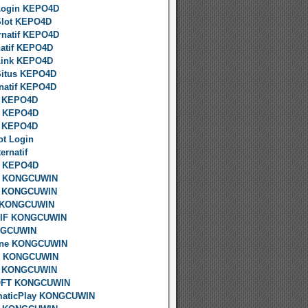
 Login KEPO4D
 Slot KEPO4D
rnatif KEPO4D
natif KEPO4D
 Link KEPO4D
 Situs KEPO4D
rnatif KEPO4D
t KEPO4D
r KEPO4D
t KEPO4D
ot Login
ernatif
r KEPO4D
or KONGCUWIN
A KONGCUWIN
S KONGCUWIN
IF KONGCUWIN
NGCUWIN
ine KONGCUWIN
r KONGCUWIN
 KONGCUWIN
OFT KONGCUWIN
maticPlay KONGCUWIN