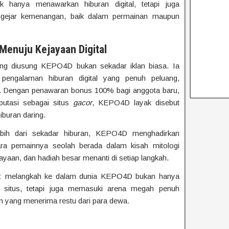
 hanya menawarkan hiburan digital, tetapi juga
ejar kemenangan, baik dalam permainan maupun
Menuju Kejayaan Digital
ng diusung KEPO4D bukan sekadar iklan biasa. Ia
 pengalaman hiburan digital yang penuh peluang,
. Dengan penawaran bonus 100% bagi anggota baru,
putasi sebagai situs
gacor
, KEPO4D layak disebut
iburan daring.
bih dari sekadar hiburan, KEPO4D menghadirkan
a pemainnya seolah berada dalam kisah mitologi
yaan, dan hadiah besar menanti di setiap langkah.
an: melangkah ke dalam dunia KEPO4D bukan hanya
h situs, tetapi juga memasuki arena megah penuh
n yang menerima restu dari para dewa.