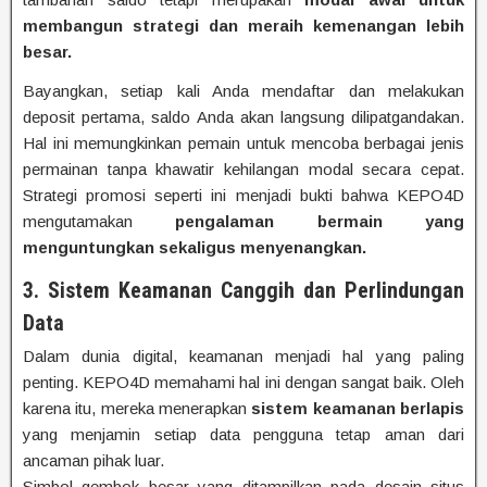
membangun strategi dan meraih kemenangan lebih
besar.
Bayangkan, setiap kali Anda mendaftar dan melakukan
deposit pertama, saldo Anda akan langsung dilipatgandakan.
Hal ini memungkinkan pemain untuk mencoba berbagai jenis
permainan tanpa khawatir kehilangan modal secara cepat.
Strategi promosi seperti ini menjadi bukti bahwa KEPO4D
mengutamakan
pengalaman bermain yang
menguntungkan sekaligus menyenangkan.
3. Sistem Keamanan Canggih dan Perlindungan
Data
Dalam dunia digital, keamanan menjadi hal yang paling
penting. KEPO4D memahami hal ini dengan sangat baik. Oleh
karena itu, mereka menerapkan
sistem keamanan berlapis
yang menjamin setiap data pengguna tetap aman dari
ancaman pihak luar.
Simbol gembok besar yang ditampilkan pada desain situs