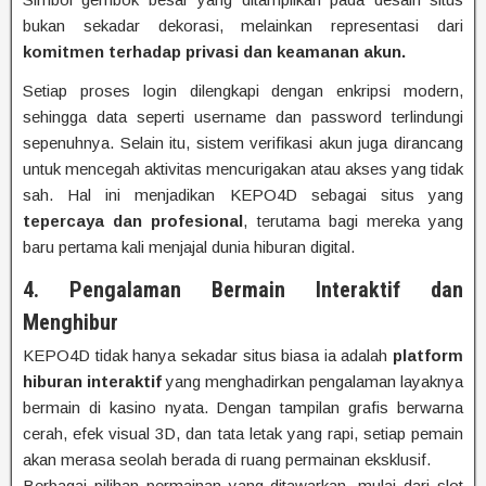
bukan sekadar dekorasi, melainkan representasi dari
komitmen terhadap privasi dan keamanan akun.
Setiap proses login dilengkapi dengan enkripsi modern,
sehingga data seperti username dan password terlindungi
sepenuhnya. Selain itu, sistem verifikasi akun juga dirancang
untuk mencegah aktivitas mencurigakan atau akses yang tidak
sah. Hal ini menjadikan KEPO4D sebagai situs yang
tepercaya dan profesional
, terutama bagi mereka yang
baru pertama kali menjajal dunia hiburan digital.
4. Pengalaman Bermain Interaktif dan
Menghibur
KEPO4D tidak hanya sekadar situs biasa ia adalah
platform
hiburan interaktif
yang menghadirkan pengalaman layaknya
bermain di kasino nyata. Dengan tampilan grafis berwarna
cerah, efek visual 3D, dan tata letak yang rapi, setiap pemain
akan merasa seolah berada di ruang permainan eksklusif.
Berbagai pilihan permainan yang ditawarkan, mulai dari slot