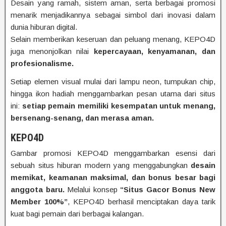
Desain yang ramah, sistem aman, serta berbagai promosi
menarik menjadikannya sebagai simbol dari inovasi dalam
dunia hiburan digital.
Selain memberikan keseruan dan peluang menang, KEPO4D
juga menonjolkan nilai
kepercayaan, kenyamanan, dan
profesionalisme.
Setiap elemen visual mulai dari lampu neon, tumpukan chip,
hingga ikon hadiah menggambarkan pesan utama dari situs
ini:
setiap pemain memiliki kesempatan untuk menang,
bersenang-senang, dan merasa aman.
KEPO4D
Gambar promosi KEPO4D menggambarkan esensi dari
sebuah situs hiburan modern yang menggabungkan
desain
memikat, keamanan maksimal, dan bonus besar bagi
anggota baru.
Melalui konsep
“Situs Gacor Bonus New
Member 100%”
, KEPO4D berhasil menciptakan daya tarik
kuat bagi pemain dari berbagai kalangan.