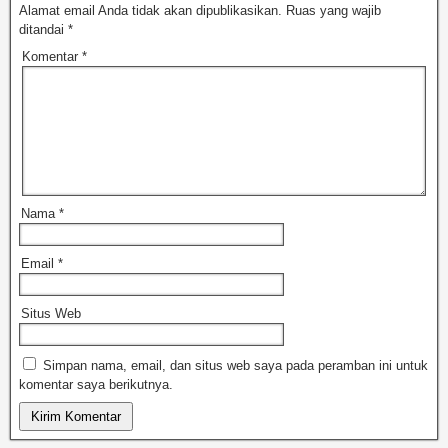
Alamat email Anda tidak akan dipublikasikan.
Ruas yang wajib
ditandai
*
Komentar
*
Nama
*
Email
*
Situs Web
Simpan nama, email, dan situs web saya pada peramban ini untuk
komentar saya berikutnya.