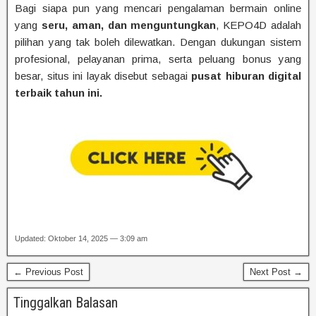
Bagi siapa pun yang mencari pengalaman bermain online
yang
seru, aman, dan menguntungkan
, KEPO4D adalah
pilihan yang tak boleh dilewatkan. Dengan dukungan sistem
profesional, pelayanan prima, serta peluang bonus yang
besar, situs ini layak disebut sebagai
pusat hiburan digital
terbaik tahun ini.
Updated: Oktober 14, 2025 — 3:09 am
← Previous Post
Next Post →
Tinggalkan Balasan