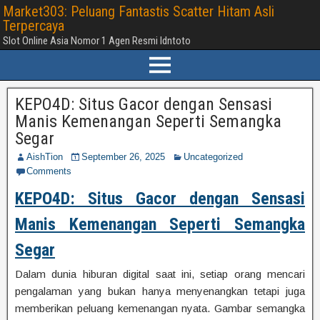
Market303: Peluang Fantastis Scatter Hitam Asli
Terpercaya
Slot Online Asia Nomor 1 Agen Resmi Idntoto
KEPO4D: Situs Gacor dengan Sensasi
Manis Kemenangan Seperti Semangka
Segar
AishTion
September 26, 2025
Uncategorized
Comments
KEPO4D: Situs Gacor dengan Sensasi
Manis Kemenangan Seperti Semangka
Segar
Dalam dunia hiburan digital saat ini, setiap orang mencari
pengalaman yang bukan hanya menyenangkan tetapi juga
memberikan peluang kemenangan nyata. Gambar semangka