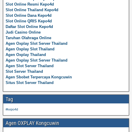
Slot Online Resmi Kepo4d
Slot Online Thailand Kepo4d
Slot Online Dana Kepo4d
Slot Online QRIS Kepo4d
Daftar Slot Online Kepo4d
Judi Casino Online
Taruhan Olahraga Online
Agen Oxplay Slot Server Thailand
Agen Oxplay Slot Thailand
Agen Oxplay Thailand
Agen Oxplay Slot Server Thailand
Agen Slot Server Thailand
Slot Server Thailand
Agen Sbobet Terpercaya Kongcuwin
Situs Slot Server Thailand
Tag
#kepo4d
Agen OXPLAY Kongcuwin