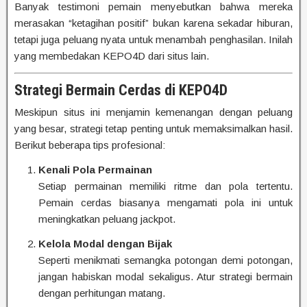
Banyak testimoni pemain menyebutkan bahwa mereka
merasakan “ketagihan positif” bukan karena sekadar hiburan,
tetapi juga peluang nyata untuk menambah penghasilan. Inilah
yang membedakan KEPO4D dari situs lain.
Strategi Bermain Cerdas di KEPO4D
Meskipun situs ini menjamin kemenangan dengan peluang
yang besar, strategi tetap penting untuk memaksimalkan hasil.
Berikut beberapa tips profesional:
Kenali Pola Permainan
Setiap permainan memiliki ritme dan pola tertentu.
Pemain cerdas biasanya mengamati pola ini untuk
meningkatkan peluang jackpot.
Kelola Modal dengan Bijak
Seperti menikmati semangka potongan demi potongan,
jangan habiskan modal sekaligus. Atur strategi bermain
dengan perhitungan matang.