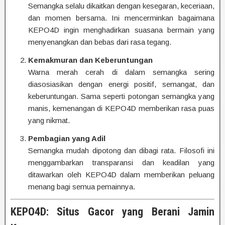
Semangka selalu dikaitkan dengan kesegaran, keceriaan,
dan momen bersama. Ini mencerminkan bagaimana
KEPO4D ingin menghadirkan suasana bermain yang
menyenangkan dan bebas dari rasa tegang.
Kemakmuran dan Keberuntungan
Warna merah cerah di dalam semangka sering
diasosiasikan dengan energi positif, semangat, dan
keberuntungan. Sama seperti potongan semangka yang
manis, kemenangan di KEPO4D memberikan rasa puas
yang nikmat.
Pembagian yang Adil
Semangka mudah dipotong dan dibagi rata. Filosofi ini
menggambarkan transparansi dan keadilan yang
ditawarkan oleh KEPO4D dalam memberikan peluang
menang bagi semua pemainnya.
KEPO4D: Situs Gacor yang Berani Jamin