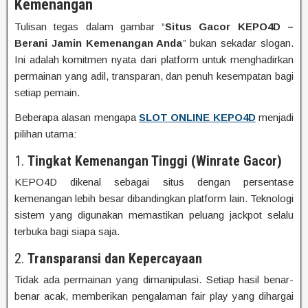
Kemenangan
Tulisan tegas dalam gambar “
Situs Gacor KEPO4D –
Berani Jamin Kemenangan Anda
” bukan sekadar slogan.
Ini adalah komitmen nyata dari platform untuk menghadirkan
permainan yang adil, transparan, dan penuh kesempatan bagi
setiap pemain.
Beberapa alasan mengapa
SLOT ONLINE KEPO4D
menjadi
pilihan utama:
1.
Tingkat Kemenangan Tinggi (Winrate Gacor)
KEPO4D dikenal sebagai situs dengan persentase
kemenangan lebih besar dibandingkan platform lain. Teknologi
sistem yang digunakan memastikan peluang jackpot selalu
terbuka bagi siapa saja.
2.
Transparansi dan Kepercayaan
Tidak ada permainan yang dimanipulasi. Setiap hasil benar-
benar acak, memberikan pengalaman fair play yang dihargai