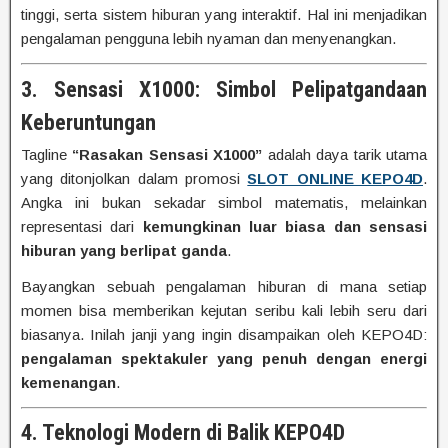
tinggi, serta sistem hiburan yang interaktif. Hal ini menjadikan
pengalaman pengguna lebih nyaman dan menyenangkan.
3. Sensasi X1000: Simbol Pelipatgandaan
Keberuntungan
Tagline
“Rasakan Sensasi X1000”
adalah daya tarik utama
yang ditonjolkan dalam promosi
SLOT ONLINE KEPO4D
.
Angka ini bukan sekadar simbol matematis, melainkan
representasi dari
kemungkinan luar biasa dan sensasi
hiburan yang berlipat ganda
.
Bayangkan sebuah pengalaman hiburan di mana setiap
momen bisa memberikan kejutan seribu kali lebih seru dari
biasanya. Inilah janji yang ingin disampaikan oleh KEPO4D:
pengalaman spektakuler yang penuh dengan energi
kemenangan
.
4. Teknologi Modern di Balik KEPO4D