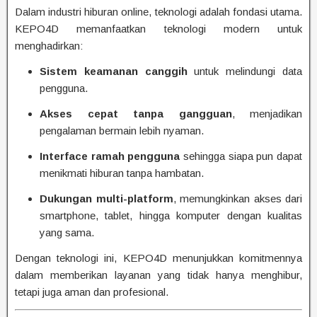
Dalam industri hiburan online, teknologi adalah fondasi utama.
KEPO4D memanfaatkan teknologi modern untuk
menghadirkan:
Sistem keamanan canggih
untuk melindungi data
pengguna.
Akses cepat tanpa gangguan
, menjadikan
pengalaman bermain lebih nyaman.
Interface ramah pengguna
sehingga siapa pun dapat
menikmati hiburan tanpa hambatan.
Dukungan multi-platform
, memungkinkan akses dari
smartphone, tablet, hingga komputer dengan kualitas
yang sama.
Dengan teknologi ini, KEPO4D menunjukkan komitmennya
dalam memberikan layanan yang tidak hanya menghibur,
tetapi juga aman dan profesional.