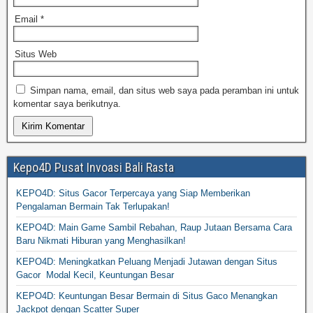
Email
*
Situs Web
Simpan nama, email, dan situs web saya pada peramban ini untuk
komentar saya berikutnya.
Kepo4D Pusat Invoasi Bali Rasta
KEPO4D: Situs Gacor Terpercaya yang Siap Memberikan
Pengalaman Bermain Tak Terlupakan!
KEPO4D: Main Game Sambil Rebahan, Raup Jutaan Bersama Cara
Baru Nikmati Hiburan yang Menghasilkan!
KEPO4D: Meningkatkan Peluang Menjadi Jutawan dengan Situs
Gacor Modal Kecil, Keuntungan Besar
KEPO4D: Keuntungan Besar Bermain di Situs Gaco Menangkan
Jackpot dengan Scatter Super