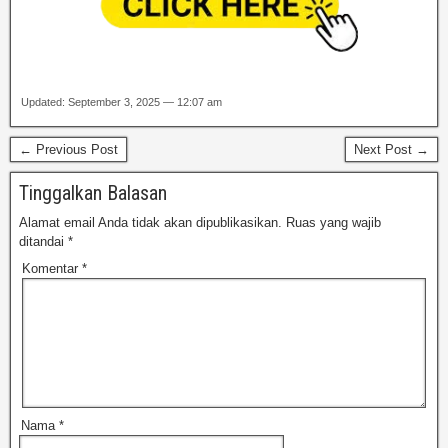
Updated: September 3, 2025 — 12:07 am
← Previous Post
Next Post →
Tinggalkan Balasan
Alamat email Anda tidak akan dipublikasikan.
Ruas yang wajib
ditandai
*
Komentar
*
Nama
*