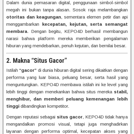
Dalam dunia pemasaran digital, penggunaan simbol-simbol
megah ini bukan tanpa alasan. Sosok raja melambangkan
otoritas dan keagungan
, sementara elemen petir dan api
menggambarkan
kecepatan, kejutan, serta semangat
membara
. Dengan begitu, KEPO4D berhasil membangun
narasi bahwa platform mereka memberikan pengalaman
hiburan yang mendebarkan, penuh kejutan, dan bernilai besar.
2. Makna “Situs Gacor”
Istilah
“gacor”
di dunia hiburan digital sering dikaitkan dengan
performa yang luar biasa, peluang besar, serta hasil yang
menguntungkan. KEPO4D membawa istilah ini ke level yang
lebih tinggi dengan menekankan bahwa situs mereka
stabil,
menghibur, dan memberi peluang kemenangan lebih
tinggi
dibandingkan kompetitor.
Dengan reputasi sebagai
situs gacor
, KEPO4D tidak hanya
mengandalkan promosi visual, tetapi juga menghadirkan
layanan dengan performa optimal, kecepatan akses yang