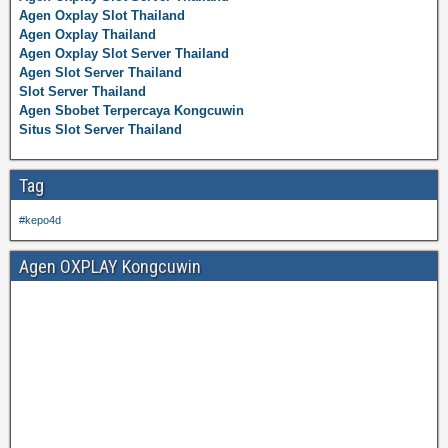
Agen Oxplay Slot Thailand
Agen Oxplay Thailand
Agen Oxplay Slot Server Thailand
Agen Slot Server Thailand
Slot Server Thailand
Agen Sbobet Terpercaya Kongcuwin
Situs Slot Server Thailand
Tag
#kepo4d
Agen OXPLAY Kongcuwin