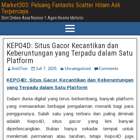
Market303: Peluang Fantastis Scatter Hitam Asli
Terpercaya
Slot Online Asia Nomor 1 Agen Resmi Idntoto
KEPO4D: Situs Gacor Kecantikan dan
Keberuntungan yang Terpadu dalam Satu
Platform
AishTion
Juli 7, 2025
Uncategorized
Comments
KEPO4D: Situs Gacor Kecantikan dan Keberuntungan
yang Terpadu dalam Satu Platform
Dalam dunia digital yang terus berkembang, banyak platform
yang menawarkan berbagai pengalaman menarik bagi para
penggunanya. Salah satu yang terbaru dan paling diminati
adalah Kepo4D, situs gacor yang kini banyak
diperbincangkan. Bukan hanya sekadar tempat untuk
menikmati permainan atau taruhan, tetapi Kepo4D juga