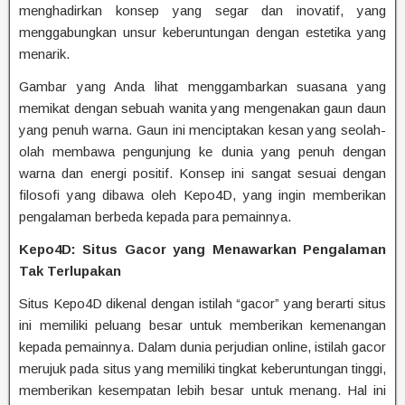
menghadirkan konsep yang segar dan inovatif, yang
menggabungkan unsur keberuntungan dengan estetika yang
menarik.
Gambar yang Anda lihat menggambarkan suasana yang
memikat dengan sebuah wanita yang mengenakan gaun daun
yang penuh warna. Gaun ini menciptakan kesan yang seolah-
olah membawa pengunjung ke dunia yang penuh dengan
warna dan energi positif. Konsep ini sangat sesuai dengan
filosofi yang dibawa oleh Kepo4D, yang ingin memberikan
pengalaman berbeda kepada para pemainnya.
Kepo4D: Situs Gacor yang Menawarkan Pengalaman
Tak Terlupakan
Situs Kepo4D dikenal dengan istilah “gacor” yang berarti situs
ini memiliki peluang besar untuk memberikan kemenangan
kepada pemainnya. Dalam dunia perjudian online, istilah gacor
merujuk pada situs yang memiliki tingkat keberuntungan tinggi,
memberikan kesempatan lebih besar untuk menang. Hal ini