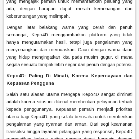
yang mengajak pemain untuk memanfaatkan peluang yang
ada, dengan harapan dapat meraih kemenangan dan
keberuntungan yang melimpah.
Dengan latar belakang warna yang cerah dan penuh
semangat, Kepo4D menggambarkan platform yang tidak
hanya mengutamakan hasil, tetapi juga pengalaman yang
menyenangkan dan memuaskan. Gaun dengan warna daun
yang hidup mengingatkan kita pada musim gugur, di mana
segala sesuatu tampak lebih segar dan penuh dengan potensi.
Kepo4D: Paling Di Minati, Karena Kepercayaan dan
Kepuasan Pengguna
Salah satu alasan utama mengapa Kepo4D sangat diminati
adalah karena situs ini dikenal memberikan pelayanan terbaik
kepada penggunanya. Kepuasan pemain menjadi prioritas
utama bagi Kepo4D, yang selalu berusaha untuk memberikan
pengalaman yang nyaman dan aman. Dari segi keamanan
transaksi hingga layanan pelanggan yang responsif, Kepo4D
memastikan bahwa setiap pemain dapat bermain dengan