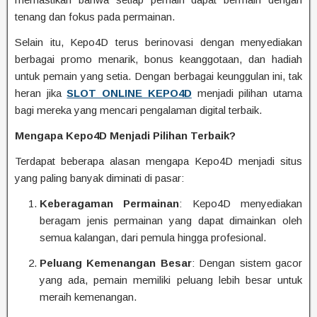
tenang dan fokus pada permainan.
Selain itu, Kepo4D terus berinovasi dengan menyediakan
berbagai promo menarik, bonus keanggotaan, dan hadiah
untuk pemain yang setia. Dengan berbagai keunggulan ini, tak
heran jika
SLOT ONLINE KEPO4D
menjadi pilihan utama
bagi mereka yang mencari pengalaman digital terbaik.
Mengapa Kepo4D Menjadi Pilihan Terbaik?
Terdapat beberapa alasan mengapa Kepo4D menjadi situs
yang paling banyak diminati di pasar:
Keberagaman Permainan
: Kepo4D menyediakan
beragam jenis permainan yang dapat dimainkan oleh
semua kalangan, dari pemula hingga profesional.
Peluang Kemenangan Besar
: Dengan sistem gacor
yang ada, pemain memiliki peluang lebih besar untuk
meraih kemenangan.