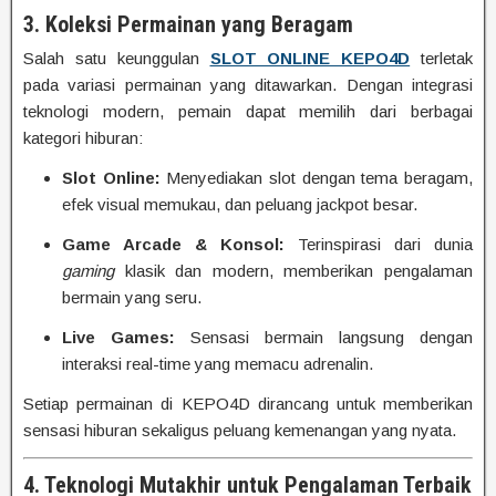
3. Koleksi Permainan yang Beragam
Salah satu keunggulan
SLOT ONLINE KEPO4D
terletak
pada variasi permainan yang ditawarkan. Dengan integrasi
teknologi modern, pemain dapat memilih dari berbagai
kategori hiburan:
Slot Online:
Menyediakan slot dengan tema beragam,
efek visual memukau, dan peluang jackpot besar.
Game Arcade & Konsol:
Terinspirasi dari dunia
gaming
klasik dan modern, memberikan pengalaman
bermain yang seru.
Live Games:
Sensasi bermain langsung dengan
interaksi real-time yang memacu adrenalin.
Setiap permainan di KEPO4D dirancang untuk memberikan
sensasi hiburan sekaligus peluang kemenangan yang nyata.
4. Teknologi Mutakhir untuk Pengalaman Terbaik