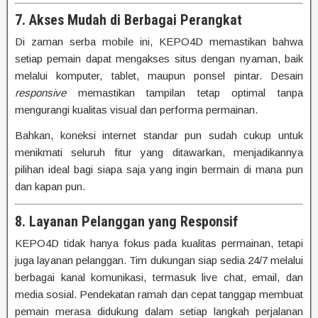
7. Akses Mudah di Berbagai Perangkat
Di zaman serba mobile ini, KEPO4D memastikan bahwa
setiap pemain dapat mengakses situs dengan nyaman, baik
melalui komputer, tablet, maupun ponsel pintar. Desain
responsive
memastikan tampilan tetap optimal tanpa
mengurangi kualitas visual dan performa permainan.
Bahkan, koneksi internet standar pun sudah cukup untuk
menikmati seluruh fitur yang ditawarkan, menjadikannya
pilihan ideal bagi siapa saja yang ingin bermain di mana pun
dan kapan pun.
8. Layanan Pelanggan yang Responsif
KEPO4D tidak hanya fokus pada kualitas permainan, tetapi
juga layanan pelanggan. Tim dukungan siap sedia 24/7 melalui
berbagai kanal komunikasi, termasuk live chat, email, dan
media sosial. Pendekatan ramah dan cepat tanggap membuat
pemain merasa didukung dalam setiap langkah perjalanan