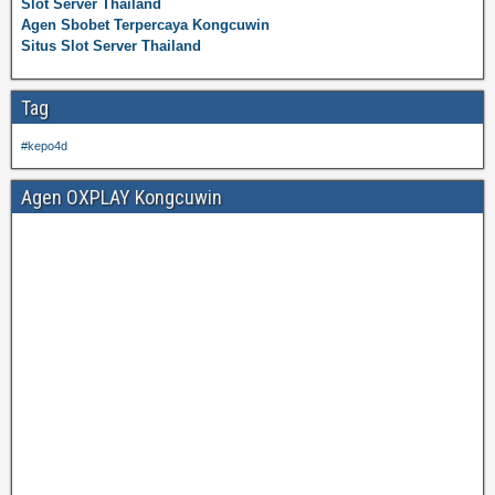
Slot Server Thailand
Agen Sbobet Terpercaya Kongcuwin
Situs Slot Server Thailand
Tag
#kepo4d
Agen OXPLAY Kongcuwin