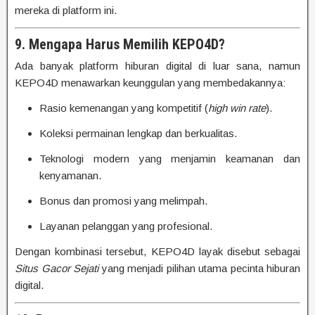
mereka di platform ini.
9. Mengapa Harus Memilih KEPO4D?
Ada banyak platform hiburan digital di luar sana, namun
KEPO4D menawarkan keunggulan yang membedakannya:
Rasio kemenangan yang kompetitif (
high win rate
).
Koleksi permainan lengkap dan berkualitas.
Teknologi modern yang menjamin keamanan dan
kenyamanan.
Bonus dan promosi yang melimpah.
Layanan pelanggan yang profesional.
Dengan kombinasi tersebut, KEPO4D layak disebut sebagai
Situs Gacor Sejati
yang menjadi pilihan utama pecinta hiburan
digital.