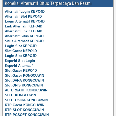
Koneksi Alternatif Situs Terpercaya Dan Resmi
Alternatif Login KEPO4D
Alternatif Slot KEPO4D
Login Alternatif KEPO4D
Link Alternatif KEPO4D
Alternatif Link KEPO4D
Alternatif Situs KEPO4D
Situs Alternatif KEPO4D
Login Slot KEPO4D
Slot Gacor KEPO4D
Login Slot KEPO4D
Kepo4d Slot Login
Kepo4d Alternatif
Slot Gacor KEPO4D
Slot Gacor KONGCUWIN
Slot DANA KONGCUWIN
Slot QRIS KONGCUWIN
ALTERNATIF KONGCUWIN
SLOT KONGCUWIN
SLOT Online KONGCUWIN
RTP Gacor KONGCUWIN
RTP SLOT KONGCUWIN
RTP PGSOFT KONGCUWIN