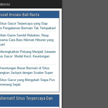
Idntoto
sat Invoasi Bali Rasta
itus Gacor Terpercaya yang Siap
n Pengalaman Bermain Tak Terlupakan!
ain Game Sambil Rebahan, Raup
sama Cara Baru Nikmati Hiburan yang
kan!
eningkatkan Peluang Menjadi Jutawan
tus Gacor Modal Kecil, Keuntungan
euntungan Besar Bermain di Situs
ngkan Jackpot dengan Scatter Super
itus Gacor yang Mengubah Siapa Pun
emenang Sejati
lternatif Situs Terpercaya Dan