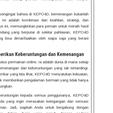
i pengingat bahwa di KEPO4D, kemenangan bukanlah
 Ini adalah kombinasi dari keahlian, strategi, dan
us ini, memungkinkan para pemain untuk meraih hasil
pedang yang berputar di sekitar pahlawan, KEPO4D
g bisa dimanfaatkan oleh siapa saja yang berani
berikan Keberuntungan dan Kemenangan
itus permainan online. Ia adalah dunia di mana setiap
menangan dan keberuntungan yang tak tertandingi.
ambar yang kita lihat, KEPO4D menyatukan kekuatan,
tuk memberikan pengalaman bermain yang tidak hanya
tungkan.
beruntungan kepada semua penggunanya, KEPO4D
nda yang ingin merasakan ketegangan dan sensasi
nan. Jadi, siapkah Anda untuk bergabung dengan