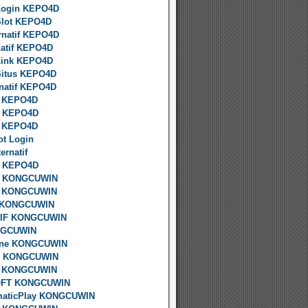
 Login KEPO4D
 Slot KEPO4D
rnatif KEPO4D
natif KEPO4D
 Link KEPO4D
 Situs KEPO4D
rnatif KEPO4D
t KEPO4D
r KEPO4D
t KEPO4D
ot Login
ernatif
r KEPO4D
or KONGCUWIN
A KONGCUWIN
S KONGCUWIN
IF KONGCUWIN
NGCUWIN
ine KONGCUWIN
r KONGCUWIN
 KONGCUWIN
OFT KONGCUWIN
maticPlay KONGCUWIN