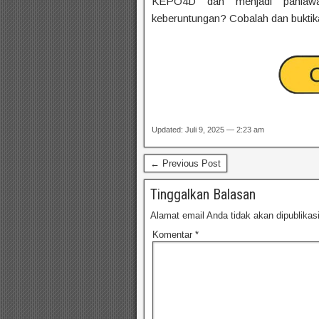
KEPO4D dan menjadi pahlaw
keberuntungan? Cobalah dan buktika
Updated: Juli 9, 2025 — 2:23 am
← Previous Post
Tinggalkan Balasan
Alamat email Anda tidak akan dipublikas
Komentar
*