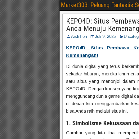
Market303: Peluang Fantastis Sc
KEPO4D: Situs Pembaw
Anda Menuju Kemenang
AishTion
Juli 9, 2025
Uncateg
KEPO4D: Situs Pembawa Ke
Kemenangan!
Di dunia digital yang terus berkem
sekadar hiburan; mereka kini menj
satu situs yang menonjol dalam
KEPO4D. Dengan konsep yang kuat 
mengguncang dunia game digital da
di depan kita menggambarkan kes
bisa Anda raih melalui situs ini.
1. Simbolisme Kekuasaan da
Gambar yang kita lihat memperli