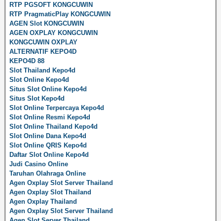
RTP PGSOFT KONGCUWIN
RTP PragmaticPlay KONGCUWIN
AGEN Slot KONGCUWIN
AGEN OXPLAY KONGCUWIN
KONGCUWIN OXPLAY
ALTERNATIF KEPO4D
KEPO4D 88
Slot Thailand Kepo4d
Slot Online Kepo4d
Situs Slot Online Kepo4d
Situs Slot Kepo4d
Slot Online Terpercaya Kepo4d
Slot Online Resmi Kepo4d
Slot Online Thailand Kepo4d
Slot Online Dana Kepo4d
Slot Online QRIS Kepo4d
Daftar Slot Online Kepo4d
Judi Casino Online
Taruhan Olahraga Online
Agen Oxplay Slot Server Thailand
Agen Oxplay Slot Thailand
Agen Oxplay Thailand
Agen Oxplay Slot Server Thailand
Agen Slot Server Thailand