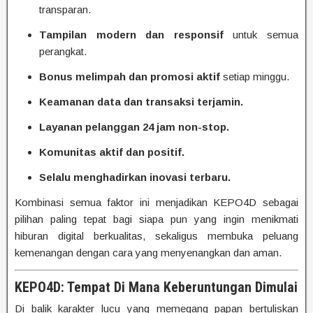
transparan.
Tampilan modern dan responsif
untuk semua
perangkat.
Bonus melimpah dan promosi aktif
setiap minggu.
Keamanan data dan transaksi terjamin.
Layanan pelanggan 24 jam non-stop.
Komunitas aktif dan positif.
Selalu menghadirkan inovasi terbaru.
Kombinasi semua faktor ini menjadikan KEPO4D sebagai
pilihan paling tepat bagi siapa pun yang ingin menikmati
hiburan digital berkualitas, sekaligus membuka peluang
kemenangan dengan cara yang menyenangkan dan aman.
KEPO4D: Tempat Di Mana Keberuntungan Dimulai
Di balik karakter lucu yang memegang papan bertuliskan