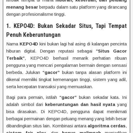
menang besar
berpadu dalam satu platform yang dirancang
dengan profesionalisme tinggi.
1. KEPO4D: Bukan Sekadar Situs, Tapi Tempat
Penuh Keberuntungan
Nama
KEPO4D
kini bukan lagi hal asing di kalangan pencinta
hiburan digital. Dengan reputasi sebagai
“Situs Gacor
Terbaik”
, KEPO4D berhasil menarik perhatian ribuan
pengguna yang mencari pengalaman bermain dengan sensasi
berbeda. Julukan
“gacor”
bukan tanpa alasan platform ini
dikenal memiliki tingkat kemenangan tinggi, sistem yang adil,
serta kecepatan transaksi yang memuaskan.
Bagi para pemain, istilah
“gacor”
bukan sekadar kata. Ini
adalah simbol dari
keberuntungan dan hasil nyata
yang
bisa dirasakan. Di KEPO4D, pengguna dapat menikmati
berbagai permainan dengan peluang menang yang lebih besar
dibandingkan situs lain. Kombinasi antara
algoritma cerdas
,
sistem fair play
, dan
bonus melimpah
menjadikan