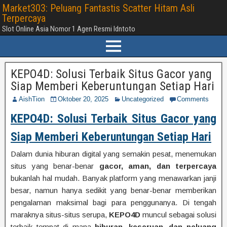
Market303: Peluang Fantastis Scatter Hitam Asli
Terpercaya
Slot Online Asia Nomor 1 Agen Resmi Idntoto
KEPO4D: Solusi Terbaik Situs Gacor yang
Siap Memberi Keberuntungan Setiap Hari
AishTion
Oktober 20, 2025
Uncategorized
Comments
KEPO4D: Solusi Terbaik Situs Gacor yang
Siap Memberi Keberuntungan Setiap Hari
Dalam dunia hiburan digital yang semakin pesat, menemukan
situs yang benar-benar
gacor, aman, dan terpercaya
bukanlah hal mudah. Banyak platform yang menawarkan janji
besar, namun hanya sedikit yang benar-benar memberikan
pengalaman maksimal bagi para penggunanya. Di tengah
maraknya situs-situs serupa,
KEPO4D
muncul sebagai solusi
terbaik tempat di mana
hiburan, keseruan, dan peluang