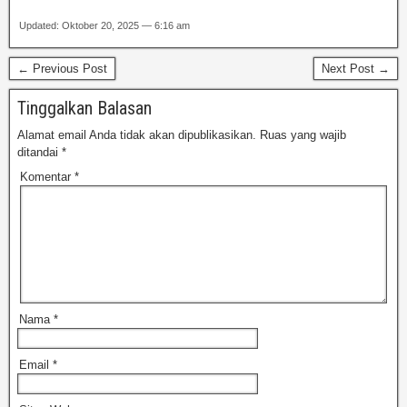
Updated: Oktober 20, 2025 — 6:16 am
← Previous Post
Next Post →
Tinggalkan Balasan
Alamat email Anda tidak akan dipublikasikan.
Ruas yang wajib
ditandai
*
Komentar
*
Nama
*
Email
*