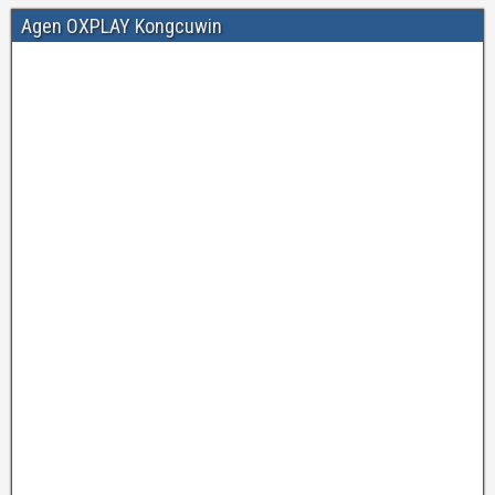
Agen OXPLAY Kongcuwin