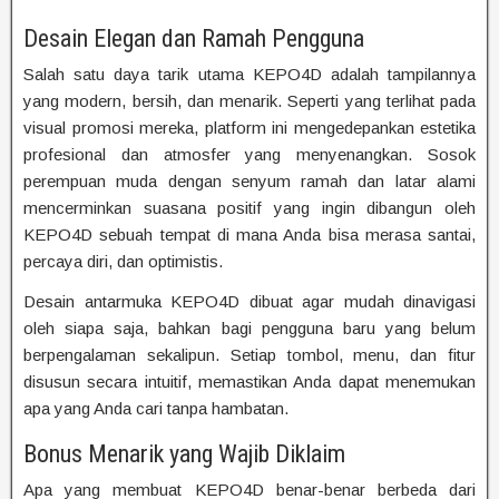
Desain Elegan dan Ramah Pengguna
Salah satu daya tarik utama KEPO4D adalah tampilannya
yang modern, bersih, dan menarik. Seperti yang terlihat pada
visual promosi mereka, platform ini mengedepankan estetika
profesional dan atmosfer yang menyenangkan. Sosok
perempuan muda dengan senyum ramah dan latar alami
mencerminkan suasana positif yang ingin dibangun oleh
KEPO4D sebuah tempat di mana Anda bisa merasa santai,
percaya diri, dan optimistis.
Desain antarmuka KEPO4D dibuat agar mudah dinavigasi
oleh siapa saja, bahkan bagi pengguna baru yang belum
berpengalaman sekalipun. Setiap tombol, menu, dan fitur
disusun secara intuitif, memastikan Anda dapat menemukan
apa yang Anda cari tanpa hambatan.
Bonus Menarik yang Wajib Diklaim
Apa yang membuat KEPO4D benar-benar berbeda dari