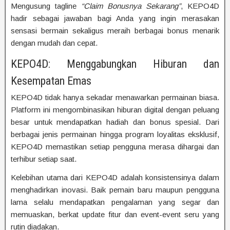
Mengusung tagline
“Claim Bonusnya Sekarang”
, KEPO4D
hadir sebagai jawaban bagi Anda yang ingin merasakan
sensasi bermain sekaligus meraih berbagai bonus menarik
dengan mudah dan cepat.
KEPO4D: Menggabungkan Hiburan dan
Kesempatan Emas
KEPO4D tidak hanya sekadar menawarkan permainan biasa.
Platform ini mengombinasikan hiburan digital dengan peluang
besar untuk mendapatkan hadiah dan bonus spesial. Dari
berbagai jenis permainan hingga program loyalitas eksklusif,
KEPO4D memastikan setiap pengguna merasa dihargai dan
terhibur setiap saat.
Kelebihan utama dari KEPO4D adalah konsistensinya dalam
menghadirkan inovasi. Baik pemain baru maupun pengguna
lama selalu mendapatkan pengalaman yang segar dan
memuaskan, berkat update fitur dan event-event seru yang
rutin diadakan.