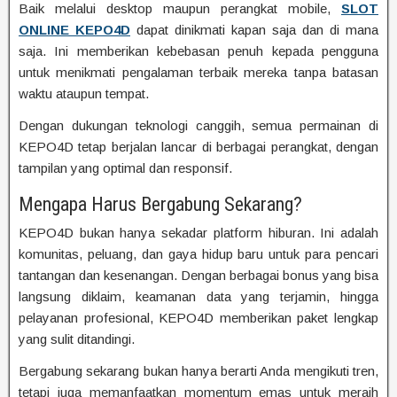
Baik melalui desktop maupun perangkat mobile,
SLOT
ONLINE KEPO4D
dapat dinikmati kapan saja dan di mana
saja. Ini memberikan kebebasan penuh kepada pengguna
untuk menikmati pengalaman terbaik mereka tanpa batasan
waktu ataupun tempat.
Dengan dukungan teknologi canggih, semua permainan di
KEPO4D tetap berjalan lancar di berbagai perangkat, dengan
tampilan yang optimal dan responsif.
Mengapa Harus Bergabung Sekarang?
KEPO4D bukan hanya sekadar platform hiburan. Ini adalah
komunitas, peluang, dan gaya hidup baru untuk para pencari
tantangan dan kesenangan. Dengan berbagai bonus yang bisa
langsung diklaim, keamanan data yang terjamin, hingga
pelayanan profesional, KEPO4D memberikan paket lengkap
yang sulit ditandingi.
Bergabung sekarang bukan hanya berarti Anda mengikuti tren,
tetapi juga memanfaatkan momentum emas untuk meraih