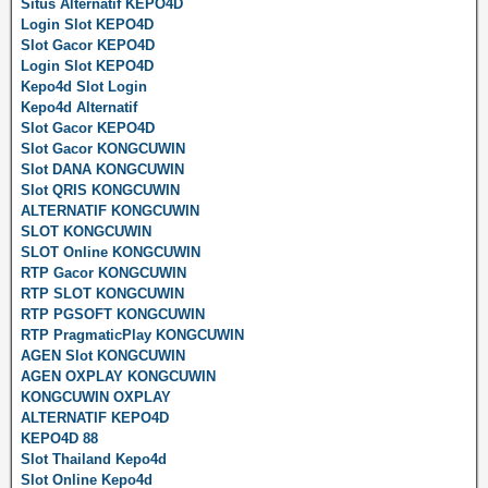
Situs Alternatif KEPO4D
Login Slot KEPO4D
Slot Gacor KEPO4D
Login Slot KEPO4D
Kepo4d Slot Login
Kepo4d Alternatif
Slot Gacor KEPO4D
Slot Gacor KONGCUWIN
Slot DANA KONGCUWIN
Slot QRIS KONGCUWIN
ALTERNATIF KONGCUWIN
SLOT KONGCUWIN
SLOT Online KONGCUWIN
RTP Gacor KONGCUWIN
RTP SLOT KONGCUWIN
RTP PGSOFT KONGCUWIN
RTP PragmaticPlay KONGCUWIN
AGEN Slot KONGCUWIN
AGEN OXPLAY KONGCUWIN
KONGCUWIN OXPLAY
ALTERNATIF KEPO4D
KEPO4D 88
Slot Thailand Kepo4d
Slot Online Kepo4d