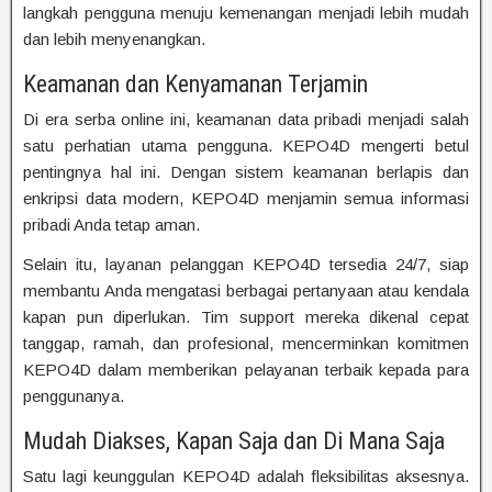
langkah pengguna menuju kemenangan menjadi lebih mudah
dan lebih menyenangkan.
Keamanan dan Kenyamanan Terjamin
Di era serba online ini, keamanan data pribadi menjadi salah
satu perhatian utama pengguna. KEPO4D mengerti betul
pentingnya hal ini. Dengan sistem keamanan berlapis dan
enkripsi data modern, KEPO4D menjamin semua informasi
pribadi Anda tetap aman.
Selain itu, layanan pelanggan KEPO4D tersedia 24/7, siap
membantu Anda mengatasi berbagai pertanyaan atau kendala
kapan pun diperlukan. Tim support mereka dikenal cepat
tanggap, ramah, dan profesional, mencerminkan komitmen
KEPO4D dalam memberikan pelayanan terbaik kepada para
penggunanya.
Mudah Diakses, Kapan Saja dan Di Mana Saja
Satu lagi keunggulan KEPO4D adalah fleksibilitas aksesnya.