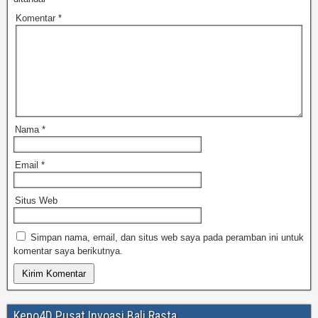
Komentar
*
Nama
*
Email
*
Situs Web
Simpan nama, email, dan situs web saya pada peramban ini untuk
komentar saya berikutnya.
Kepo4D Pusat Invoasi Bali Rasta