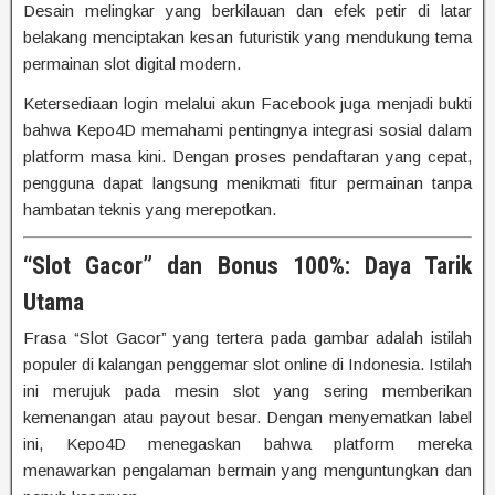
Desain melingkar yang berkilauan dan efek petir di latar
belakang menciptakan kesan futuristik yang mendukung tema
permainan slot digital modern.
Ketersediaan login melalui akun Facebook juga menjadi bukti
bahwa Kepo4D memahami pentingnya integrasi sosial dalam
platform masa kini. Dengan proses pendaftaran yang cepat,
pengguna dapat langsung menikmati fitur permainan tanpa
hambatan teknis yang merepotkan.
“Slot Gacor” dan Bonus 100%: Daya Tarik
Utama
Frasa “Slot Gacor” yang tertera pada gambar adalah istilah
populer di kalangan penggemar slot online di Indonesia. Istilah
ini merujuk pada mesin slot yang sering memberikan
kemenangan atau payout besar. Dengan menyematkan label
ini, Kepo4D menegaskan bahwa platform mereka
menawarkan pengalaman bermain yang menguntungkan dan