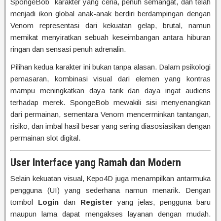
SpongeBob karakter yang ceria, penuh semangat, dan telah
menjadi ikon global anak-anak berdiri berdampingan dengan
Venom representasi dari kekuatan gelap, brutal, namun
memikat menyiratkan sebuah keseimbangan antara hiburan
ringan dan sensasi penuh adrenalin.
Pilihan kedua karakter ini bukan tanpa alasan. Dalam psikologi
pemasaran, kombinasi visual dari elemen yang kontras
mampu meningkatkan daya tarik dan daya ingat audiens
terhadap merek. SpongeBob mewakili sisi menyenangkan
dari permainan, sementara Venom mencerminkan tantangan,
risiko, dan imbal hasil besar yang sering diasosiasikan dengan
permainan slot digital.
User Interface yang Ramah dan Modern
Selain kekuatan visual, Kepo4D juga menampilkan antarmuka
pengguna (UI) yang sederhana namun menarik. Dengan
tombol
Login
dan
Register
yang jelas, pengguna baru
maupun lama dapat mengakses layanan dengan mudah.