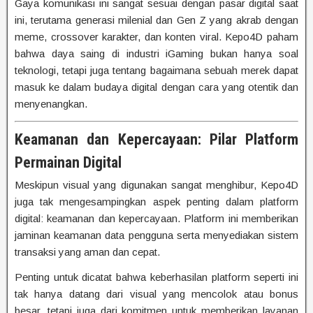
Gaya komunikasi ini sangat sesuai dengan pasar digital saat
ini, terutama generasi milenial dan Gen Z yang akrab dengan
meme, crossover karakter, dan konten viral. Kepo4D paham
bahwa daya saing di industri iGaming bukan hanya soal
teknologi, tetapi juga tentang bagaimana sebuah merek dapat
masuk ke dalam budaya digital dengan cara yang otentik dan
menyenangkan.
Keamanan dan Kepercayaan: Pilar Platform
Permainan Digital
Meskipun visual yang digunakan sangat menghibur, Kepo4D
juga tak mengesampingkan aspek penting dalam platform
digital: keamanan dan kepercayaan. Platform ini memberikan
jaminan keamanan data pengguna serta menyediakan sistem
transaksi yang aman dan cepat.
Penting untuk dicatat bahwa keberhasilan platform seperti ini
tak hanya datang dari visual yang mencolok atau bonus
besar, tetapi juga dari komitmen untuk memberikan layanan