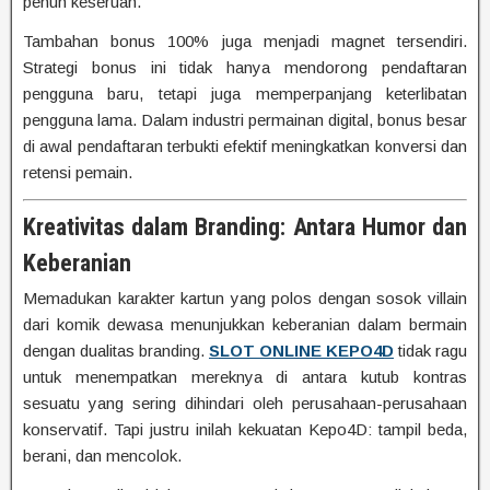
penuh keseruan.
Tambahan bonus 100% juga menjadi magnet tersendiri.
Strategi bonus ini tidak hanya mendorong pendaftaran
pengguna baru, tetapi juga memperpanjang keterlibatan
pengguna lama. Dalam industri permainan digital, bonus besar
di awal pendaftaran terbukti efektif meningkatkan konversi dan
retensi pemain.
Kreativitas dalam Branding: Antara Humor dan
Keberanian
Memadukan karakter kartun yang polos dengan sosok villain
dari komik dewasa menunjukkan keberanian dalam bermain
dengan dualitas branding.
SLOT ONLINE KEPO4D
tidak ragu
untuk menempatkan mereknya di antara kutub kontras
sesuatu yang sering dihindari oleh perusahaan-perusahaan
konservatif. Tapi justru inilah kekuatan Kepo4D: tampil beda,
berani, dan mencolok.