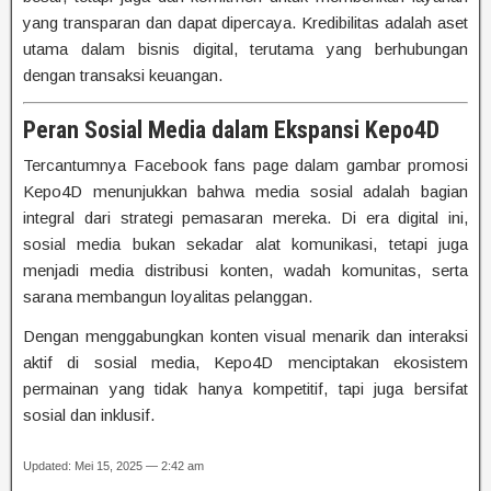
yang transparan dan dapat dipercaya. Kredibilitas adalah aset
utama dalam bisnis digital, terutama yang berhubungan
dengan transaksi keuangan.
Peran Sosial Media dalam Ekspansi Kepo4D
Tercantumnya Facebook fans page dalam gambar promosi
Kepo4D menunjukkan bahwa media sosial adalah bagian
integral dari strategi pemasaran mereka. Di era digital ini,
sosial media bukan sekadar alat komunikasi, tetapi juga
menjadi media distribusi konten, wadah komunitas, serta
sarana membangun loyalitas pelanggan.
Dengan menggabungkan konten visual menarik dan interaksi
aktif di sosial media, Kepo4D menciptakan ekosistem
permainan yang tidak hanya kompetitif, tapi juga bersifat
sosial dan inklusif.
Updated: Mei 15, 2025 — 2:42 am