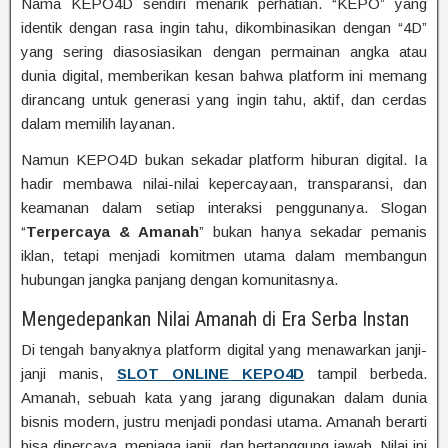
Nama KEPO4D sendiri menarik perhatian. “KEPO” yang
identik dengan rasa ingin tahu, dikombinasikan dengan “4D”
yang sering diasosiasikan dengan permainan angka atau
dunia digital, memberikan kesan bahwa platform ini memang
dirancang untuk generasi yang ingin tahu, aktif, dan cerdas
dalam memilih layanan.
Namun KEPO4D bukan sekadar platform hiburan digital. Ia
hadir membawa nilai-nilai kepercayaan, transparansi, dan
keamanan dalam setiap interaksi penggunanya. Slogan
“
Terpercaya & Amanah
” bukan hanya sekadar pemanis
iklan, tetapi menjadi komitmen utama dalam membangun
hubungan jangka panjang dengan komunitasnya.
Mengedepankan Nilai Amanah di Era Serba Instan
Di tengah banyaknya platform digital yang menawarkan janji-
janji manis,
SLOT ONLINE KEPO4D
tampil berbeda.
Amanah, sebuah kata yang jarang digunakan dalam dunia
bisnis modern, justru menjadi pondasi utama. Amanah berarti
bisa dipercaya, menjaga janji, dan bertanggung jawab. Nilai ini