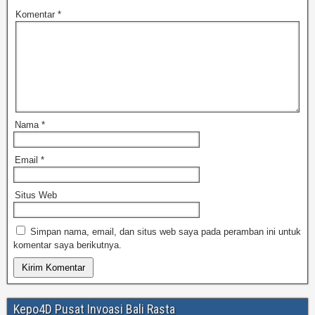
Komentar
*
Nama
*
Email
*
Situs Web
Simpan nama, email, dan situs web saya pada peramban ini untuk
komentar saya berikutnya.
Kepo4D Pusat Invoasi Bali Rasta