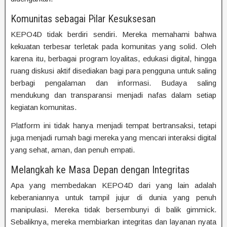
Komunitas sebagai Pilar Kesuksesan
KEPO4D tidak berdiri sendiri. Mereka memahami bahwa
kekuatan terbesar terletak pada komunitas yang solid. Oleh
karena itu, berbagai program loyalitas, edukasi digital, hingga
ruang diskusi aktif disediakan bagi para pengguna untuk saling
berbagi pengalaman dan informasi. Budaya saling
mendukung dan transparansi menjadi nafas dalam setiap
kegiatan komunitas.
Platform ini tidak hanya menjadi tempat bertransaksi, tetapi
juga menjadi rumah bagi mereka yang mencari interaksi digital
yang sehat, aman, dan penuh empati.
Melangkah ke Masa Depan dengan Integritas
Apa yang membedakan KEPO4D dari yang lain adalah
keberaniannya untuk tampil jujur di dunia yang penuh
manipulasi. Mereka tidak bersembunyi di balik gimmick.
Sebaliknya, mereka membiarkan integritas dan layanan nyata