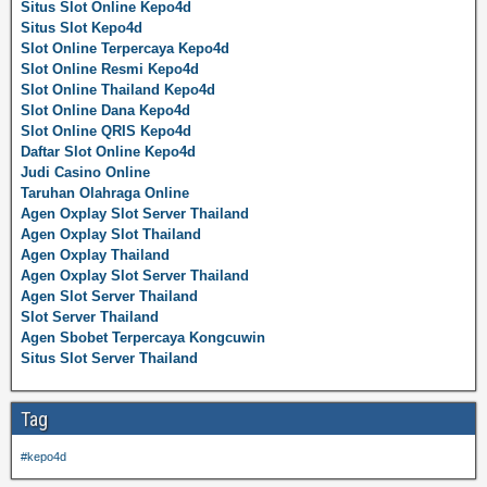
Situs Slot Online Kepo4d
Situs Slot Kepo4d
Slot Online Terpercaya Kepo4d
Slot Online Resmi Kepo4d
Slot Online Thailand Kepo4d
Slot Online Dana Kepo4d
Slot Online QRIS Kepo4d
Daftar Slot Online Kepo4d
Judi Casino Online
Taruhan Olahraga Online
Agen Oxplay Slot Server Thailand
Agen Oxplay Slot Thailand
Agen Oxplay Thailand
Agen Oxplay Slot Server Thailand
Agen Slot Server Thailand
Slot Server Thailand
Agen Sbobet Terpercaya Kongcuwin
Situs Slot Server Thailand
Tag
#kepo4d