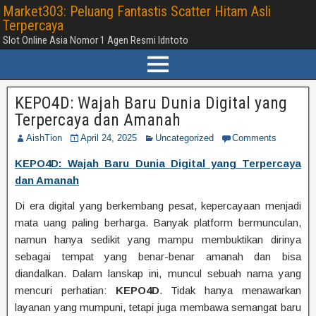
Market303: Peluang Fantastis Scatter Hitam Asli
Terpercaya
Slot Online Asia Nomor 1 Agen Resmi Idntoto
KEPO4D: Wajah Baru Dunia Digital yang
Terpercaya dan Amanah
AishTion
April 24, 2025
Uncategorized
Comments
KEPO4D: Wajah Baru Dunia Digital yang Terpercaya
dan Amanah
Di era digital yang berkembang pesat, kepercayaan menjadi
mata uang paling berharga. Banyak platform bermunculan,
namun hanya sedikit yang mampu membuktikan dirinya
sebagai tempat yang benar-benar amanah dan bisa
diandalkan. Dalam lanskap ini, muncul sebuah nama yang
mencuri perhatian:
KEPO4D
. Tidak hanya menawarkan
layanan yang mumpuni, tetapi juga membawa semangat baru